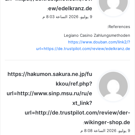
و
ew/edelkranz.de
ل
:
9 يوليو، 2026 الساعة 8:03 م
References:
Legiano Casino Zahlungsmethoden
https://www.douban.com/link2/?
url=https://de.trustpilot.com/review/edelkranz.de
ي
https://hakumon.sakura.ne.jp/fu
ق
kkou/ref.php?
و
url=http://www.sinp.msu.ru/ru/e
ل
xt_link?
url=http://de.trustpilot.com/review/der-
wikinger-shop.de
:
9 يوليو، 2026 الساعة 8:08 م