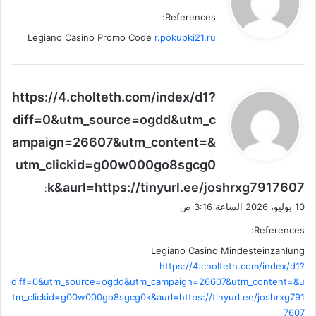
و
References:
ل
Legiano Casino Promo Code
r.pokupki21.ru
ي
https://4.cholteth.com/index/d1?
ق
diff=0&utm_source=ogdd&utm_c
و
ampaign=26607&utm_content=&
ل
utm_clickid=g00w000go8sgcg0
k&aurl=https://tinyurl.ee/joshrxg7917607
:
10 يوليو، 2026 الساعة 3:16 ص
References:
Legiano Casino Mindesteinzahlung
https://4.cholteth.com/index/d1?
diff=0&utm_source=ogdd&utm_campaign=26607&utm_content=&u
tm_clickid=g00w000go8sgcg0k&aurl=https://tinyurl.ee/joshrxg791
7607