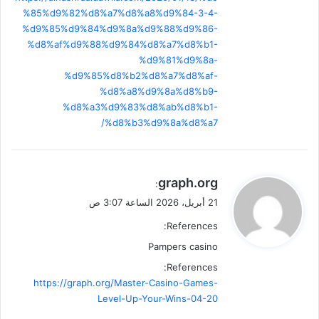
%85%d9%82%d8%a7%d8%a8%d9%84-3-4-
%d9%85%d9%84%d9%8a%d9%88%d9%86-
%d8%af%d9%88%d9%84%d8%a7%d8%b1-
%d9%81%d9%8a-
%d9%85%d8%b2%d8%a7%d8%af-
%d8%a8%d9%8a%d8%b9-
%d8%a3%d9%83%d8%ab%d8%b1-
%d8%b3%d9%8a%d8%a7/
ي
graph.org
:
ق
21 أبريل، 2026 الساعة 3:07 ص
و
References:
ل
Pampers casino
References:
https://graph.org/Master-Casino-Games-
Level-Up-Your-Wins-04-20