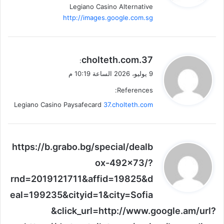
Legiano Casino Alternative
http://images.google.com.sg
ي
37.cholteth.com
:
ق
9 يوليو، 2026 الساعة 10:19 م
و
References:
ل
Legiano Casino Paysafecard
37.cholteth.com
ي
https://b.grabo.bg/special/dealb
ق
ox-492x73/?
و
rnd=2019121711&affid=19825&d
ل
eal=199235&cityid=1&city=Sofia
&click_url=http://www.google.am/url?