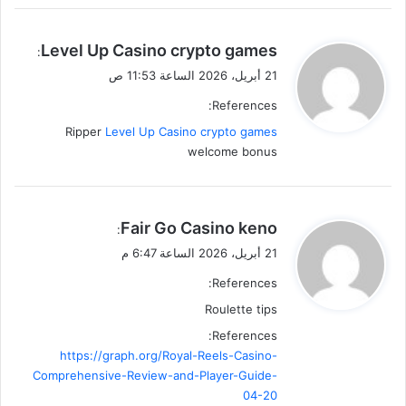
ي
Level Up Casino crypto games
:
ق
21 أبريل، 2026 الساعة 11:53 ص
و
References:
ل
Ripper
Level Up Casino crypto games
welcome bonus
ي
Fair Go Casino keno
:
ق
21 أبريل، 2026 الساعة 6:47 م
و
References:
ل
Roulette tips
References:
https://graph.org/Royal-Reels-Casino-
Comprehensive-Review-and-Player-Guide-
04-20