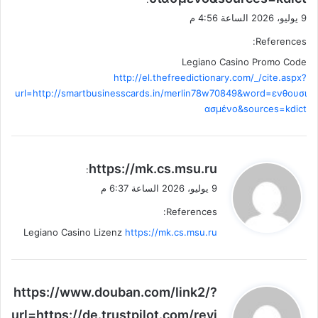
9 يوليو، 2026 الساعة 4:56 م
References:
Legiano Casino Promo Code
http://el.thefreedictionary.com/_/cite.aspx?
url=http://smartbusinesscards.in/merlin78w70849&word=ενθουσι
ασμένo&sources=kdict
ي
https://mk.cs.msu.ru
:
ق
9 يوليو، 2026 الساعة 6:37 م
و
References:
ل
Legiano Casino Lizenz
https://mk.cs.msu.ru
ي
https://www.douban.com/link2/?
ق
url=https://de.trustpilot.com/revi