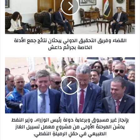
الدولي
يبحثان
نتائج
جمع
الأدلة
الخاصة
القضاء وفريق التحقيق الدولي يبحثان نتائج جمع الأدلة
بجرائم
الخاصة بجرائم داعش
داعش
بإنجاز
غير
مسبوق
وبرعاية
دولة
رئيس
الوزراء..
وزير
النفط
بإنجاز غير مسبوق وبرعاية دولة رئيس الوزراء.. وزير النفط
يدشن
يدشن المرحلةَ الأولى من مشروعِ معمل تسييل الغاز
المرحلةَ
الطبيعي في حقلِ الرميلةِ النفطي.
الأولى
من