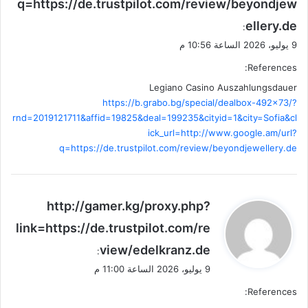
q=https://de.trustpilot.com/review/beyondjew
ellery.de
:
9 يوليو، 2026 الساعة 10:56 م
References:
Legiano Casino Auszahlungsdauer
https://b.grabo.bg/special/dealbox-492×73/?
rnd=2019121711&affid=19825&deal=199235&cityid=1&city=Sofia&cl
ick_url=http://www.google.am/url?
q=https://de.trustpilot.com/review/beyondjewellery.de
ي
http://gamer.kg/proxy.php?
ق
link=https://de.trustpilot.com/re
و
view/edelkranz.de
ل
:
9 يوليو، 2026 الساعة 11:00 م
References: