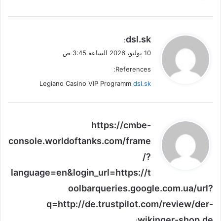
ي
dsl.sk
:
ق
10 يوليو، 2026 الساعة 3:45 ص
و
References:
ل
Legiano Casino VIP Programm
dsl.sk
ي
https://cmbe-
ق
console.worldoftanks.com/frame
و
/?
ل
language=en&login_url=https://t
oolbarqueries.google.com.ua/url?
q=http://de.trustpilot.com/review/der-
wikinger-shop.de
: