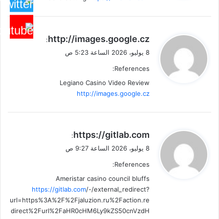
ي
http://images.google.cz
:
ق
8 يوليو، 2026 الساعة 5:23 ص
و
References:
ل
Legiano Casino Video Review
http://images.google.cz
ي
https://gitlab.com
:
ق
8 يوليو، 2026 الساعة 9:27 ص
و
References:
ل
Ameristar casino council bluffs
https://gitlab.com
/-/external_redirect?
url=https%3A%2F%2Fjaluzion.ru%2Faction.re
direct%2Furl%2FaHR0cHM6Ly9kZS50cnVzdH