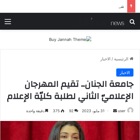
شرطة ميسان تلقي القبض على مطلقي العيارات النارية أثناء تشييع جنائزي في العمارة
بحث عن
الق
الرئيسية
/
الاخبار
الاخبار
جامعة الجنان.. تقيم المهرجان
الإعلاميّ الثاني لطلبة كليّة الإعلام
أرسل
user
31 مايو، 2023
92
375
دقيقة واحدة
بريدا
إلكترونيا