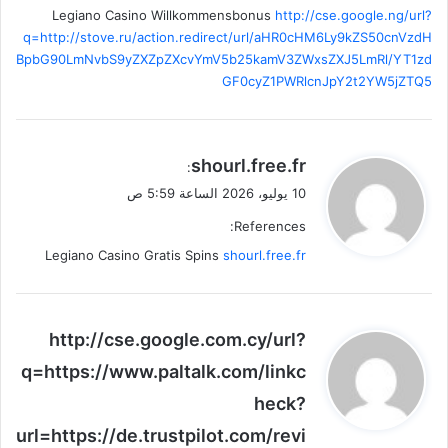
Legiano Casino Willkommensbonus
http://cse.google.ng/url?
q=http://stove.ru/action.redirect/url/aHR0cHM6Ly9kZS50cnVzdH
BpbG90LmNvbS9yZXZpZXcvYmV5b25kamV3ZWxsZXJ5LmRl/YT1zd
GF0cyZ1PWRlcnJpY2t2YW5jZTQ5
ي
shourl.free.fr
:
ق
10 يوليو، 2026 الساعة 5:59 ص
و
References:
ل
Legiano Casino Gratis Spins
shourl.free.fr
ي
http://cse.google.com.cy/url?
ق
q=https://www.paltalk.com/linkc
و
heck?
ل
url=https://de.trustpilot.com/revi