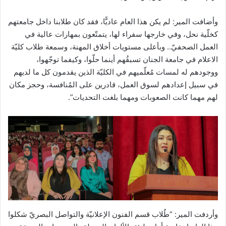
وأضافت المير: لم يكن هذا العام عاديًّا، فقد كان طلابنا داخل جامعتهم
كخلّية نحل، وفي خارجها سفراء لها، يتمتّعون بمهارات عالية في
العمل الصحفيّ.. وبأعلى مستويات أخلاق المهنة، وسمعة طلاب كليّة
الاعلام في جامعة الجنان تسبقُهم أينما حلّوا، وكيفما توجّهوا،
ووجودهم له لمسات مُعلّميهم في الكليّة الذين يقدمون كل ما لديهم
في سبيل إعدادهم لسوق العمل، قادرين على المُنافسة، وحجز مكان
لهم مهما كانت الصعوبات ومهما بلغت التحديات”.
وأردفت المير: “طُلاب قسم الفنون الإعلانيّة والتواصل البصريّ شكلوا