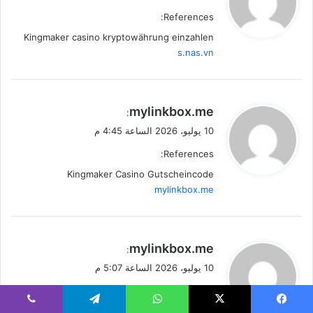
و
References:
ل
Kingmaker casino kryptowährung einzahlen
s.nas.vn
ي
mylinkbox.me
:
ق
10 يوليو، 2026 الساعة 4:45 م
و
References:
ل
Kingmaker Casino Gutscheincode
mylinkbox.me
ي
mylinkbox.me
:
ق
10 يوليو، 2026 الساعة 5:07 م
و
References:
ل
Kingmaker Casino Echtgeld
mylinkbox.me
يسبوك
‫X
واتساب
تيلقرام
ڤايبر