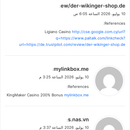
ew/der-wikinger-shop.de
:
10 يوليو، 2026 الساعة 6:05 ص
References:
Ligiano Casino
http://cse.google.com.cy/url?
q=https://www.paltalk.com/linkcheck?
url=https://de.trustpilot.com/review/der-wikinger-shop.de
ي
mylinkbox.me
:
ق
10 يوليو، 2026 الساعة 3:25 م
و
References:
ل
KingMaker Casino 200% Bonus
mylinkbox.me
ي
s.nas.vn
:
ق
10 يوليو، 2026 الساعة 3:37 م