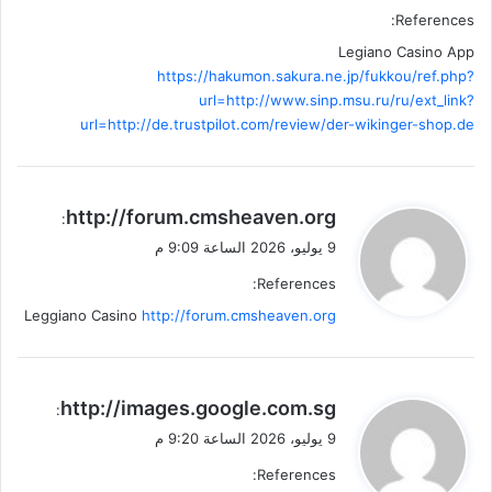
References:
Legiano Casino App
https://hakumon.sakura.ne.jp/fukkou/ref.php?
url=http://www.sinp.msu.ru/ru/ext_link?
url=http://de.trustpilot.com/review/der-wikinger-shop.de
ي
http://forum.cmsheaven.org
:
ق
9 يوليو، 2026 الساعة 9:09 م
و
References:
ل
Leggiano Casino
http://forum.cmsheaven.org
ي
http://images.google.com.sg
:
ق
9 يوليو، 2026 الساعة 9:20 م
و
References:
ل