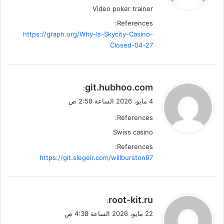
Video poker trainer
References:
https://graph.org/Why-Is-Skycity-Casino-
Closed-04-27
ي
git.hubhoo.com
:
ق
4 مايو، 2026 الساعة 2:58 ص
و
References:
ل
Swiss casino
References:
https://git.slegeir.com/willburston97
ي
root-kit.ru
:
ق
22 مايو، 2026 الساعة 4:38 ص
و