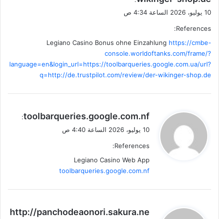
10 يوليو، 2026 الساعة 4:34 ص
References:
Legiano Casino Bonus ohne Einzahlung
https://cmbe-
console.worldoftanks.com/frame/?
language=en&login_url=https://toolbarqueries.google.com.ua/url?
q=http://de.trustpilot.com/review/der-wikinger-shop.de
ي
toolbarqueries.google.com.nf
:
ق
10 يوليو، 2026 الساعة 4:40 ص
و
References:
ل
Legiano Casino Web App
toolbarqueries.google.com.nf
ي
http://panchodeaonori.sakura.ne