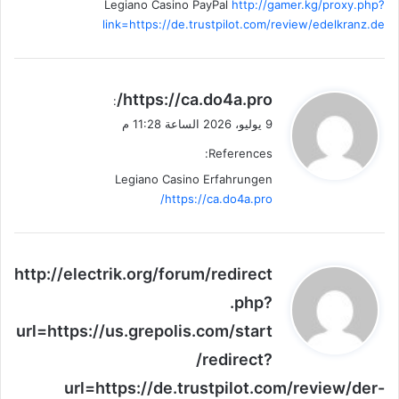
Legiano Casino PayPal
http://gamer.kg/proxy.php?
link=https://de.trustpilot.com/review/edelkranz.de
ي
https://ca.do4a.pro/
:
ق
9 يوليو، 2026 الساعة 11:28 م
و
References:
ل
Legiano Casino Erfahrungen
https://ca.do4a.pro/
ي
http://electrik.org/forum/redirect
ق
.php?
و
url=https://us.grepolis.com/start
ل
/redirect?
url=https://de.trustpilot.com/review/der-