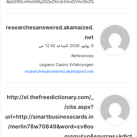
BpbG90LmNvbS9yZXZpZXcvb3dvd2Vhci5kZQ
ي
researchesanswered.akamaized.
ق
net
:
و
9 يوليو، 2026 الساعة 12:42 ص
ل
References:
Legiano Casino Erfahrungen
researchesanswered.akamaized.net
ي
http://el.thefreedictionary.com/_
ق
/cite.aspx?
و
url=http://smartbusinesscards.in
ل
/merlin78w70849&word=ενθου
σιασμένo&sources=kdict
: