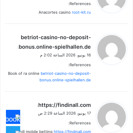
References:
ل
Anacortes casino
root-kit.ru
ي
betriot-casino-no-deposit-
ق
bonus.online-spielhallen.de
:
و
16 يونيو، 2026 الساعة 2:02 م
ل
References:
Book of ra online
betriot-casino-no-deposit-
bonus.online-spielhallen.de
ي
https://findinall.com
:
ق
17 يونيو، 2026 الساعة 2:29 ص
و
References:
ل
William hill mobile betting
https://findinall.com