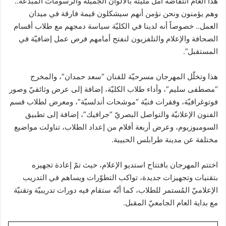
هذا العام انتفاضة أمل مليئة بالألوان الجميلة والرسومات المبدعة..
وهم يؤمنون ونحن نؤمن أنهم سيشكلون قيمة فارقة في ميدان
العمل.. خصوصاً أنه لدينا في الكليّة سياسة دمجهم مع طلاب أقسام
الصحافة والإعلام والتلفزيون لنفتح أمامهم فرص عمل إضافيّة في
المستقبل”.
هذا وتخلّل المهرجان مسرحيّة للفنان “سعد حمدان”، والمخرج
“مصطفى سليم”، وأداء طلاب الكليّة، إضافة إلى عرض وثائقيّ وصور
فوتوغرافيّة، وفقرات فنيّة “موشحات أندلسيّة”، ومعرض لطلاب قسم
الفنون الإعلانيّة والتواصل البصريّ “جرافيك”، إضافة إلى تطبيق
السومبوزيوم، وعرض أربعة أفلام من إعداد الطلاب، تناولت مواضيع
مختلفة عن مدينة طرابلس الحبيبة.
اختتم المهرجان بافتتاح استديو الإعلام، حيث تمّ إعادة تجهيزه
بتقنيات وتجهيزات جديدة، تواكب التطوّرات ويساهم في التدريب
الإعلاميّ المُستمر للطلاب، كما أنّه ستقام فيه دورات تدريبيّة وتقنيّة
مع بداية العام الجامعيّ المقبل.