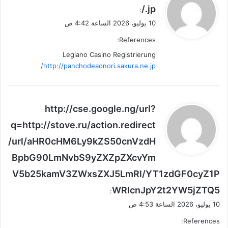
ق
.jp/
:
و
10 يوليو، 2026 الساعة 4:42 ص
ل
References:
Legiano Casino Registrierung
http://panchodeaonori.sakura.ne.jp/
ي
http://cse.google.ng/url?
ق
q=http://stove.ru/action.redirect
و
/url/aHR0cHM6Ly9kZS50cnVzdH
ل
BpbG90LmNvbS9yZXZpZXcvYm
V5b25kamV3ZWxsZXJ5LmRl/YT1zdGF0cyZ1P
WRlcnJpY2t2YW5jZTQ5
:
10 يوليو، 2026 الساعة 4:53 ص
References: