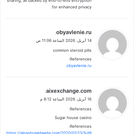
sharing, all backed by end-to-end encryption
for enhanced privacy.
ي
obyavlenie.ru
:
ق
14 أبريل، 2026 الساعة 11:06 ص
و
common steroid pills
ل
References:
obyavlenie.ru
ي
aixexchange.com
:
ق
16 أبريل، 2026 الساعة 8:12 م
و
References:
ل
Sugar house casino
References:
https://alnashraaldawlia.com/2020/01/13/%d9