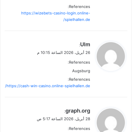
References:
https://wizebets-casino-login.online-
spielhallen.de/
ي
Ulm
:
ق
26 أبريل، 2026 الساعة 10:15 م
و
References:
ل
Augsburg
References:
https://cash-win-casino.online-spielhallen.de/
ي
graph.org
:
ق
28 أبريل، 2026 الساعة 5:17 ص
و
References:
ل