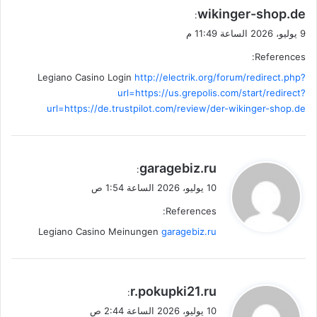
wikinger-shop.de
:
9 يوليو، 2026 الساعة 11:49 م
References:
Legiano Casino Login
http://electrik.org/forum/redirect.php?
url=https://us.grepolis.com/start/redirect?
url=https://de.trustpilot.com/review/der-wikinger-shop.de
ي
garagebiz.ru
:
ق
10 يوليو، 2026 الساعة 1:54 ص
و
References:
ل
Legiano Casino Meinungen
garagebiz.ru
ي
r.pokupki21.ru
:
ق
10 يوليو، 2026 الساعة 2:44 ص