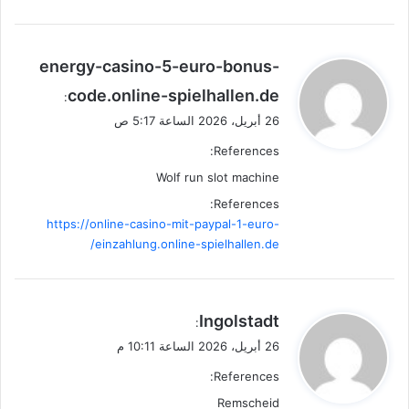
ي
energy-casino-5-euro-bonus-
ق
code.online-spielhallen.de
:
و
26 أبريل، 2026 الساعة 5:17 ص
ل
References:
Wolf run slot machine
References:
https://online-casino-mit-paypal-1-euro-
einzahlung.online-spielhallen.de/
ي
Ingolstadt
:
ق
26 أبريل، 2026 الساعة 10:11 م
و
References:
ل
Remscheid