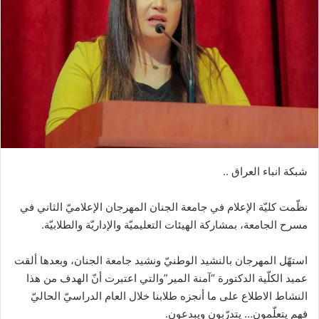
شبكة انباء العراق ..
نظّمت كليّة الإعلام في جامعة الجنان المهرجان الإعلاميّ الثاني في
مسرح الجامعة، بمشاركة الهيئات التعليميّة والإداريّة والطلابيّة.
استهّل المهرجان بالنشيد الوطنيّ ونشيد جامعة الجنان، وبعدها ألقت
عميد الكلّية الدكتورة “آمنة المير”والتي اعتبرت أنّ الهدف من هذا
النشاط الاطلاع على ما أنجزه طلابنا خلال العام الدراسيّ الحاليّ
فهم يتعلّمون… يتدرّبون ويبدعون.