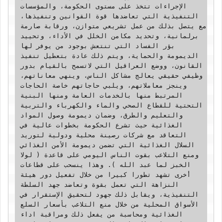
الإجراءات تتخذ على مستوى الحكومة، والمؤسسات 
التنفيذية التي تعاضدها قوة القوانين وتنفيذها، 
مع يتصل بذلك من عمل تشريعي متوازن، ورقابة صارمة 
برلمانية، وتحديد مكامن الخلل في الأداء، وتحييد 
بؤر الفساد التي تنتعش بوجود من يوفر لها 
الديمومة والحماية، ويتم ذلك عادة بتعطيل تنفيذ 
القانون، ووضع العراقيل التي لاتسمح بالقيام بدور 
وظيفي حقيقي يعالج مشاكل الناس، وينهي معاناتهم، 
وينجز معاملاتهم، ويلبي حاجاتهم خاصة الحاجات 
المرتبط منها بالخدمات العامة ومنها البنية 
التحتية للقطاع الصحي والماء والكهرباء والتربية 
والتعليم والطرق، وضمان ديمومة وصول المواد 
الغذائية حيث تشرع الحكومة بخطوات عالية في 
التعاقد مع شركات رصينة محلية ودولية لتوريد 
السلال الغذائية التي تضمن ديمومة الأمن الغذائي 
ومنع التلاعب بقوت الناس اليومي على قاعدة ( لولا 
الخبز لما عبد الله ). وهذا ينسحب على قطاعات 
أخرى تشهد تطورا كبيرا من خلال تفعيل دور هيئة 
النزاهة التي تعمل بقوة وتعاضد جهد السلطة 
التنفيذية، ويقابل ذلك جهود لتحقيق الإستقرار في 
الأسواق المحلية من خلال منع التلاعب بأسعار السلع 
الغذائية ومحاسبة من يفعل ذلك ومراقبة اداء 