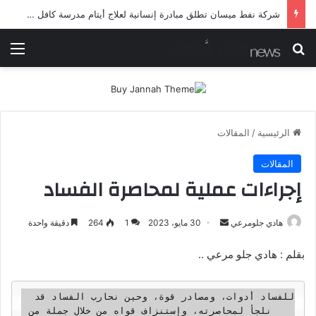
شرطة ميسان تلقي القبض على مطلقي العيارات النارية أثناء تشييع جنائزي في العمارة
بحث عن
الق
الرئيسية
/
المقالات
المقالات
إجراءات عملية لمحاصرة الفساد
أرسل
هادي جلومرعي
30 مايو، 2023
1
264
دقيقة واحدة
بريدا
بقلم : هادي جلو مرعي ..
إلكترونيا
 للفساد أدوات، ومصادر قوة، وحين نحارب الفساد قد 
نلجأ لمحاصرته، وإستنزاف قواه من خلال جملة من 