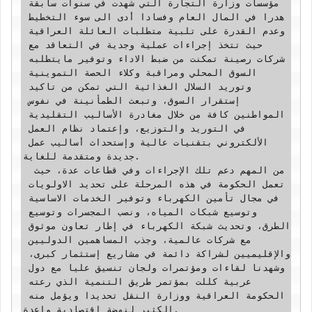
مؤسسات وزارة التجارة التي شهدت في سنوات سابقة 
هدرا في المال العام وفسادا أدى الى سوء التخطيط 
وعدم القدرة على تلبية متطلبات العائلة العراقية 
حيث تتخذ إجراءات عملية وجدية في التعاقد مع 
شركات رصينة تمكنت من ضبط الاداء وتوفير مايتطلبه 
السوق المحلي ومراقبة وكلاء الحصة التموينية 
وتوريد السلال الغذائية التي تمكن من تاكيد 
إستقرار السوق، وتبعث الطمأنينة في نفوس 
المواطنين كافة من خلال مغادرة الأساليب التقليدية 
في التوريد والتوزيع، وإعتماد نظام العمل 
الألكتروني بتقنيات عالية وإستحداث أساليب عمل 
جديدة ومتقدمة للغاية.

 ‏من المهم دعم تلك الإجراءات وفي قطاعات عدة، حيث 
تعمل الحكومة في هذه المرحلة على تحديد الاولويات 
في مجال تأمين الكهرباء وتوفير الخدمات الاساسية 
وتوسيع شبكات المياه، ونصب المجسرات وتوسيع 
الطرق، وتحديث شبكة الكهرباء في إطار تعاون موثوق 
مع شركات عالمية، وجذب المساهمين الدوليين 
والإقليميين لشراكة دائمة في مشاريع إستثمار كبرى، 
وشهدنا لقاءات ومؤتمرات ولجان تنسيق عليا مع دول 
عربية كللت بمؤتمر طريق التنمية الذي رعته 
الحكومة العراقية ووزارة النقل تحديدا ويؤمل منه 
الكثير لنهضة إقتصادية واعدة.