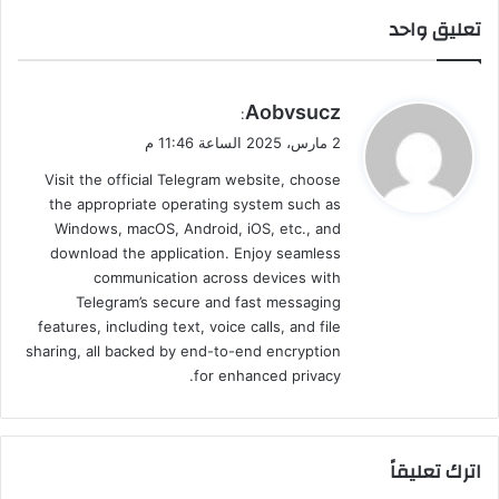
تعليق واحد
ي
Aobvsucz
:
ق
2 مارس، 2025 الساعة 11:46 م
و
Visit the official Telegram website, choose
ل
the appropriate operating system such as
Windows, macOS, Android, iOS, etc., and
download the application. Enjoy seamless
communication across devices with
Telegram’s secure and fast messaging
features, including text, voice calls, and file
sharing, all backed by end-to-end encryption
for enhanced privacy.
اترك تعليقاً