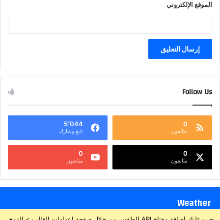
الموقع الإلكتروني
Follow Us
5٬044
0
متابعون
تابع وشارك
0
0
متابعون
متابعون
Weather
يجب عليك إضافة مفتاح API للطقس من خلال صفحة إعدادات القالب > الدمج.