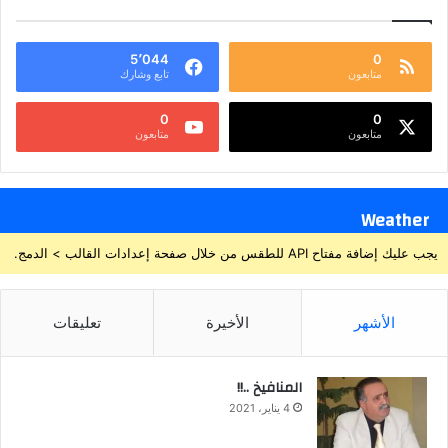
5٬044
0
متابعون
تابع وشارك
0
0
متابعون
متابعون
Weather
يجب عليك إضافة مفتاح API للطقس من خلال صفحة إعدادات القالب > الدمج.
الأشهر
الأخيرة
تعليقات
المنافيخ ..!!
4 يناير، 2021