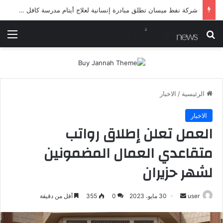
شرطة ميسان تلقي القبض على مطلقي العيارات النارية أثناء تشييع جنائزي في العمارة
بحث عن
الق
الرئيسية
/
الاخبار
الاخبار
العمل تعلن إطلاق رواتب
متقاعدي العمال المضمونين
لشهر حزيران
أرسل
user
30 مايو، 2023
0
355
أقل من دقيقة
بريدا
إلكترونيا