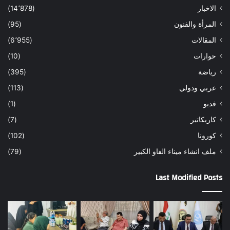
الاخبار
(14٬878)
المرأة والفنون
(95)
المقالات
(6٬955)
حوارات
(10)
رياضة
(395)
عربي ودولي
(113)
فديو
(1)
كاريكاتير
(7)
كورونا
(102)
ملف انشاء ميناء الفاو الكبير
(79)
Last Modified Posts