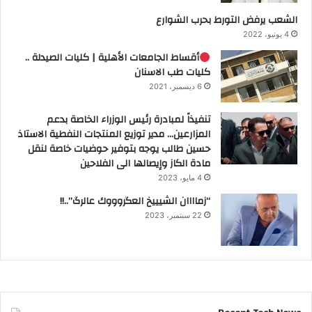
الشعب يرفض التورط بحرب الشوارع
4 يونيو، 2022
أقساط الجامعات الأهلية | كليات الصيدلة ..
كليات طب الاسنان
6 ديسمبر، 2021
تنفيذاً لمبادرة رئيس الوزراء الخاصة بدعم
المزارعين… مدير توزيع المنتجات النفطية الاستاذ
حسين طالب يوجه بتوفير حوضيات خاصة لنقل
مادة الكاز وإيصالها الى الفلاحين
4 مايو، 2023
“زماااان الشيييخ العگروووك عالرگ”..!!
22 سبتمبر، 2023