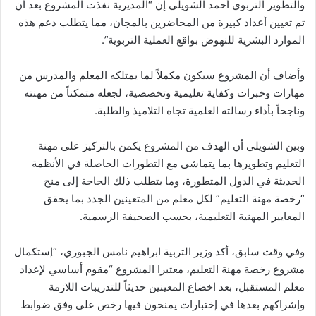
والتطوير التربوي أحمد الشويلي إن “المديرية نفذت المشروع بعد أن
تم تعيين أعداد كبيرة من المحاضرين بالمجان، مما يتطلب دعم هذه
الموارد البشرية للنهوض بواقع العملية التربوية”.
وأضاف أن المشروع سيكون مكملاً لما يمتلكه المعلم والمدرس من
مهارات وخبرات وكفاية تعليمية وتخصصية، لجعله متمكناً من مهنته
وناجحاً بأداء رسالته العلمية تجاه التلاميذ والطلبة.
وبين الشويلي أن الهدف من المشروع يكمن بالتركيز على مهنة
التعليم وتطويرها بما يتماشى مع التطورات الحاصلة في الأنظمة
الحديثة في الدول المتطورة، وما يتطلب ذلك الحاجة إلى منح
“رخصة مهنة التعليم” لكل معلم من المتعينين الجدد بما يحقق
المعايير المهنية التعليمية، بحسب الصحيفة الرسمية.
وفي وقت سابق، أكد وزير التربية ابراهيم نامس الجبوري، “إستكمال
مشروع رخصة مهنة التعليم، معتبرا المشروع “مقوم أساسي لإعداد
معلم المستقبل، بعد اخضاع المعينين حديثاً للتدريبات اللازمة
وإشراكهم بعدها في إختبارات يمنحون فيها رخص على وفق ضوابط