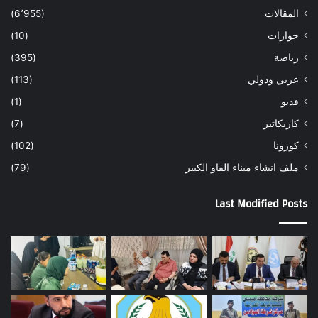
المقالات
(6٬955)
حوارات
(10)
رياضة
(395)
عربي ودولي
(113)
فديو
(1)
كاريكاتير
(7)
كورونا
(102)
ملف انشاء ميناء الفاو الكبير
(79)
Last Modified Posts