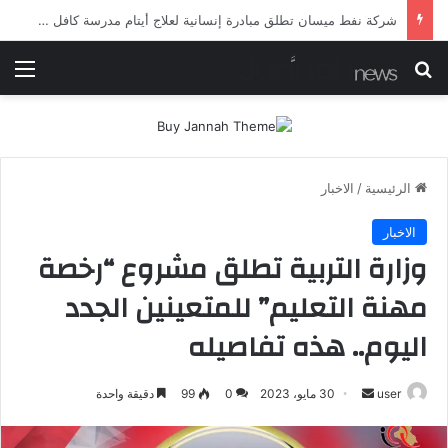
شرطة ميسان تلقي القبض على مطلقي العيارات النارية أثناء تشييع جنائزي في العمارة
بحث عن
الق
الرئيسية
/
الاخبار
الاخبار
وزارة التربية تطلق مشروع “رخصة
مهنة التعليم” للمتعينين الجدد
اليوم.. هذه تفاصيله
أرسل
user
30 مايو، 2023
0
99
دقيقة واحدة
بريدا
إلكترونيا