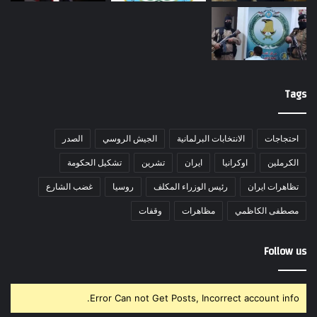
Tags
احتجاجات
الانتخابات البرلمانية
الجيش الروسي
الصدر
الكرملين
اوكرانيا
ايران
تشرين
تشكيل الحكومة
تظاهرات ايران
رئيس الوزراء المكلف
روسيا
غضب الشارع
مصطفى الكاظمي
مظاهرات
وقفات
Follow us
Error Can not Get Posts, Incorrect account info.