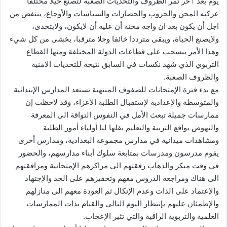
يوم بعد ٱخر تمر الظروف والتحديات الصعبة لتصنع جيلا مختلفا
عركته المحن والحروب والحصارات والسياسات والأوجاع، ينتفض من
اجل أن يكون بعد ان واجه محنة أن عليه أن لايكون، ولايتحدى،
ولايصنع الحياة، ويبقى مترددا خائفا وجلا مترقبا، يخشى من كل شيء
وهذا الأمر ينسحب على قطاعات الدولة المختلفة ومنها القطاع
التربوي الذي شهد نكسات في السابق نتيجة للتحديات الامنية
والظروف الصعبة.
‏مع بدء فترة الإمتحانات للصفوف المنتهية تستعد المدارس الإبتدائية
والمتوسطة والإعدادية لإستقبال الطلبة الأعزاء، وقد لاحظت إن
ممارسات جميلة تبعث الأمل في النفوس التواقة الى المعرفة
والنهوض بواقع التربية والتعليم نقلها لنا أولياء أمور الطلبة
ومشاهدات ميدانية في مدارس مجموعة البغدادية، ومدارس أخرى
يقوم مدرسون ومدرسات بمتابعة سلوك أبناء مدارسهم، والحضور
في وقت مبكر والذهاب رفقتهم الى مراكزهم الإمتحانية ومرافقتهم
الى هناك ومراجعة الدروس معهم وتحفيزهم على الجد والإجتهاد
والإعتماد على الذات وعدم الإتكال ثم العودة معهم الى منازلهم
والإطمئان عليهم بإنتظار اليوم التالي والقيام بذات الممارسات
العلمية والتربوية الراقية والتي تثير الإعجاب.