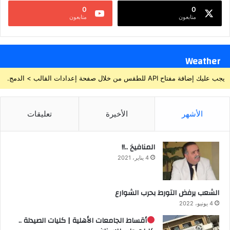
0
0
متابعون
متابعون
Weather
يجب عليك إضافة مفتاح API للطقس من خلال صفحة إعدادات القالب > الدمج.
الأشهر
الأخيرة
تعليقات
المنافيخ ..!!
4 يناير، 2021
الشعب يرفض التورط بحرب الشوارع
4 يونيو، 2022
أقساط الجامعات الأهلية | كليات الصيدلة ..