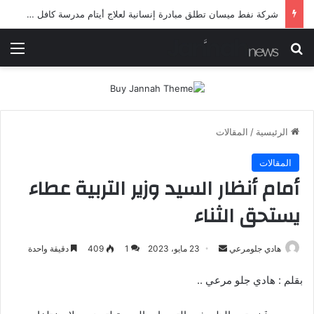
شرطة ميسان تلقي القبض على مطلقي العيارات النارية أثناء تشييع جنائزي في العمارة
بحث عن
الق
الرئيسية
/
المقالات
المقالات
أمام أنظار السيد وزير التربية عطاء
يستحق الثناء
أرسل
هادي جلومرعي
23 مايو، 2023
1
409
دقيقة واحدة
بريدا
بقلم : هادي جلو مرعي ..
إلكترونيا