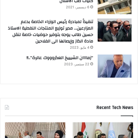
كليات طب الاسنان
6 ديسمبر، 2021
تنفيذاً لمبادرة رئيس الوزراء الخاصة بدعم
المزارعين… مدير توزيع المنتجات النفطية الاستاذ
حسين طالب يوجه بتوفير حوضيات خاصة لنقل
مادة الكاز وإيصالها الى الفلاحين
4 مايو، 2023
“زماااان الشيييخ العگروووك عالرگ”..!!
22 سبتمبر، 2023
Recent Tech News