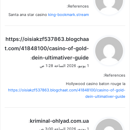
و
References:
ل
Santa ana star casino
king-bookmark.stream
ي
https://oisiakzf537863.blogchaa
ق
t.com/41848100/casino-of-gold-
و
dein-ultimativer-guide
ل
:
1 يونيو، 2026 الساعة 1:28 ص
References:
Hollywood casino baton rouge la
https://oisiakzf537863.blogchaat.com/41848100/casino-of-gold-
dein-ultimativer-guide
ي
kriminal-ohlyad.com.ua
:
ق
1 يونيو، 2026 الساعة 3:00 ص