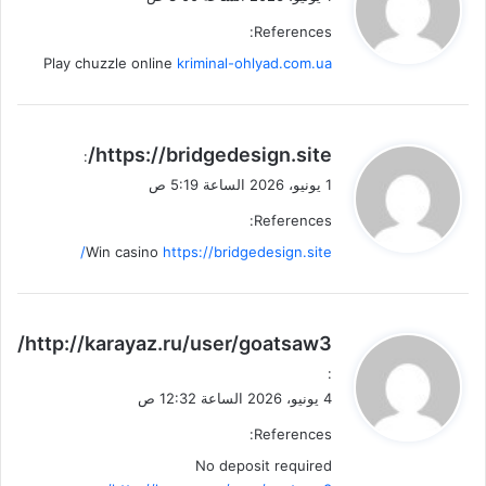
و
References:
ل
Play chuzzle online
kriminal-ohlyad.com.ua
ي
https://bridgedesign.site/
:
ق
1 يونيو، 2026 الساعة 5:19 ص
و
References:
ل
Win casino
https://bridgedesign.site/
ي
http://karayaz.ru/user/goatsaw3/
ق
:
و
4 يونيو، 2026 الساعة 12:32 ص
ل
References:
No deposit required