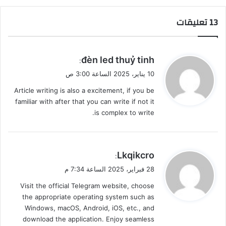
‫13 تعليقات
ي
đèn led thuỷ tinh
:
ق
10 يناير، 2025 الساعة 3:00 ص
و
Article writing is also a excitement, if you be
ل
familiar with after that you can write if not it
is complex to write.
ي
Lkqikcro
:
ق
28 فبراير، 2025 الساعة 7:34 م
و
Visit the official Telegram website, choose
ل
the appropriate operating system such as
Windows, macOS, Android, iOS, etc., and
download the application. Enjoy seamless