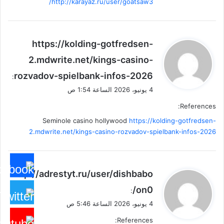
http://karayaz.ru/user/goatsaw3/
ي
https://kolding-gotfredsen-
ق
2.mdwrite.net/kings-casino-
و
rozvadov-spielbank-infos-2026
ل
:
4 يونيو، 2026 الساعة 1:54 ص
References:
Seminole casino hollywood
https://kolding-gotfredsen-
2.mdwrite.net/kings-casino-rozvadov-spielbank-infos-2026
ي
http://adrestyt.ru/user/dishbabo
ق
on0/
:
و
4 يونيو، 2026 الساعة 5:46 ص
ل
References: