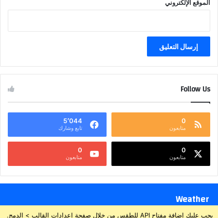
الموقع الإلكتروني
Follow Us
5٬044
0
متابعون
تابع وشارك
0
0
متابعون
متابعون
Weather
يجب عليك إضافة مفتاح API للطقس من خلال صفحة إعدادات القالب > الدمج.