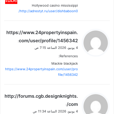
Hollywood casino mississippi
http://adrestyt.ru/user/dishbaboon0/
ي
https://www.24propertyinspain.
ق
com/user/profile/1456342
:
و
4 يونيو، 2026 الساعة 7:15 ص
ل
References:
Mackie blackjack
https://www.24propertyinspain.com/user/pro
file/1456342
ي
http://forums.cgb.designknights.
ق
com/
:
و
4 يونيو، 2026 الساعة 11:34 ص
ل