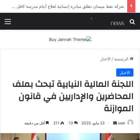
شرطة ميسان تلقي القبض على مطلقي العيارات النارية أثناء تشييع جنائزي في العمارة
بحث عن
الق
الرئيسية
/
الاخبار
الاخبار
اللجنة المالية النيابية تبحث بملف
المحاضرين والإداريين في قانون
الموازنة
أرسل
user
23 مايو، 2023
13
211
أقل من دقيقة
بريدا
إلكترونيا