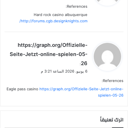
References:
Hard rock casino albuquerque
http://forums.cgb.designknights.com/
ي
https://graph.org/Offizielle-
ق
Seite-Jetzt-online-spielen-05-
و
26
ل
:
6 يونيو، 2026 الساعة 3:21 م
References:
Eagle pass casino
https://graph.org/Offizielle-Seite-Jetzt-online-
spielen-05-26
اترك تعليقاً