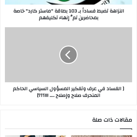
خاصة
النزاهة تضبط فساداً بـ 103 بطاقة "ماستر كارد" خاصة
بمحاضرين
بمحاضرين تمَّ إنهاء تكليفهم
تمَّ
إنهاء
تكليفهم
[
الفساد
في
عرف
وتفكير
المسؤول
السياسي
الحاكم
المنحرف
[ الفساد في عرف وتفكير المسؤول السياسي الحاكم
صلاح
المنحرف صلاح وإصلاح ….. !!!؟؟؟]
وإصلاح
…..
!!!؟؟؟]
مقالات ذات صلة