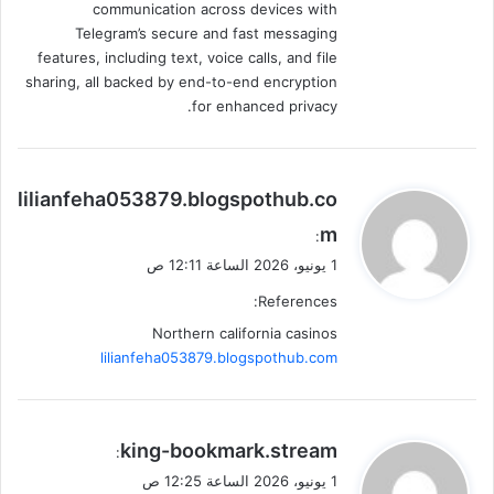
communication across devices with
Telegram’s secure and fast messaging
features, including text, voice calls, and file
sharing, all backed by end-to-end encryption
for enhanced privacy.
ي
lilianfeha053879.blogspothub.co
ق
m
:
و
1 يونيو، 2026 الساعة 12:11 ص
ل
References:
Northern california casinos
lilianfeha053879.blogspothub.com
ي
king-bookmark.stream
:
ق
1 يونيو، 2026 الساعة 12:25 ص