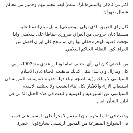
اكثر من 20كن والمتنزه(بارك ملت) ايضا معلم مهم وجميل من معالم
شمال طهران.
كان راي الفريق الذي تولى موضوعي(مقابل مبلغ اتفقنا عليه
مسبقا)؛بان خروجي من العراق ضروري حفاظا على سلامتي واذا
نجحت قضية الهجرة فكان بها وان لم تنجح فان ايران افضل من
العراق كون النظام الحاكم اسلامي.
من ناحيتي كان لي رأي يختلف تماما وتبلور عندي منذ1993، رايي
كان ومازال وان شاء يبقى كذلك مابقيت الحياة ؛بان الاسلام
السياسي لا يملك رؤية ناضجة لبناء دولة حديثة لانه يفتقد للمرونة في
استيعاب الاراء والافكار لكل ابناء الشعب ولا يختلف الاسلام
السياسي عن الشيوعية والقومية والبعث في هذه الخلل الذاتي في
ادارة الشأن العام.
وجدت في تلك الفترة، بان المعمم لا يجرأ على المسير على قدميه
في الشوارع المتفرعة من المحور الرئيسي لشارع(ولي عصر).