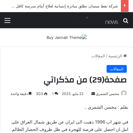
شرطة ميسان تلقي القبض على مطلقي العيارات النارية أثناء تشييع جنائزي في العمارة
بحث عن
الق
الرئيسية
/
المقالات
المقالات
صفحة(29) من مذكراتي
أرسل
محسن الشمري
22 مايو، 2023
1
303
دقيقة واحدة
بريدا
بقلم : محسن الشمري ..
إلكترونيا
في شهر اب 1996 ذهبت الى ايران عن طريق شمال العراق على
امل ان احصل على فرصة للهجرة في ظل ظروف الحصار الظالم