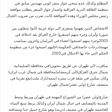
المظلم وكذلك عدم منحي جواز سفر كوني مهندس سابق في
منظمة الطاقة الذرية العراقية واصدار جواز السفر يتطلب موافقة
رئيس مجلس الوزراء وهذه الموافقة كانت ضرب من ضروب الخيال.
الاشخاص الذين تعهدوا بسفري الى دولة غربية كانوا يتنقلون بين
سوريا وأيران وجزء منهم استقروا خارج العراق بعد احتلاله في
2003وجزء منهم اصبحوا اعضاء في البرلمان واخرون بمناصب
مهمة(درجات خاصة)في الحكومة،اغلبهم اصبحوا جزء من منظومة
الحكم التي جاء بها الاحتلال في2003.
سافرت الى طهران عن طريق بنجوين(في محافظة السليمانية
شمال شرق الغراق)الى كرمنشاه(محافظة في شمال غرب ايران)
وكان سكني في شقة قرب متنزه اسمه(بارك ملت)يقع تقريبا في
منتصف شارع (ولي عصر)شمال طهران.
شارع(ولي عصر) من الشوراع المهمة في طهران ويربط وسط
المدينة بالمصايف في جبال شمال ايران وكذلك يربط منبع المياه
للعاصمة طهران في مصيف (دربند) وهو شارع جميل جدا ومسافته