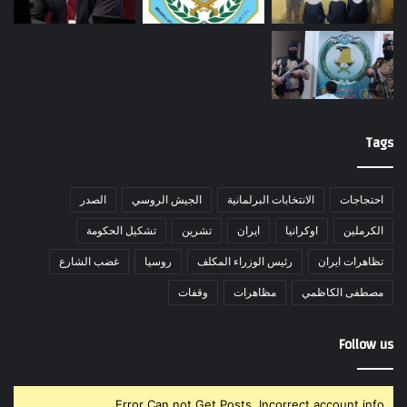
Tags
احتجاجات
الانتخابات البرلمانية
الجيش الروسي
الصدر
الكرملين
اوكرانيا
ايران
تشرين
تشكيل الحكومة
تظاهرات ايران
رئيس الوزراء المكلف
روسيا
غضب الشارع
مصطفى الكاظمي
مظاهرات
وقفات
Follow us
Error Can not Get Posts, Incorrect account info.