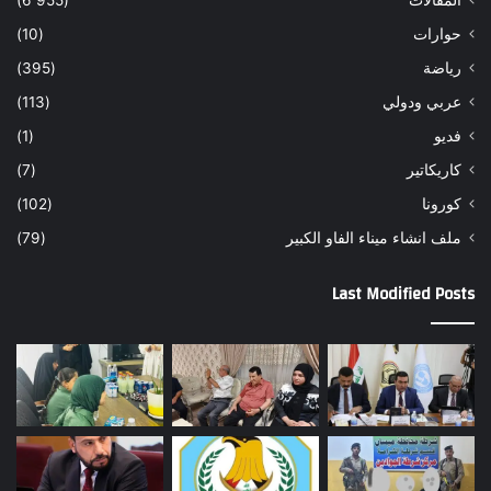
المقالات
(6٬955)
حوارات
(10)
رياضة
(395)
عربي ودولي
(113)
فديو
(1)
كاريكاتير
(7)
كورونا
(102)
ملف انشاء ميناء الفاو الكبير
(79)
Last Modified Posts