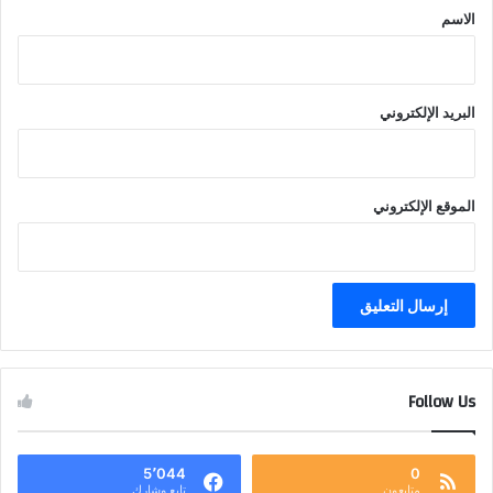
*
الاسم
البريد الإلكتروني
الموقع الإلكتروني
Follow Us
5٬044
0
متابعون
تابع وشارك