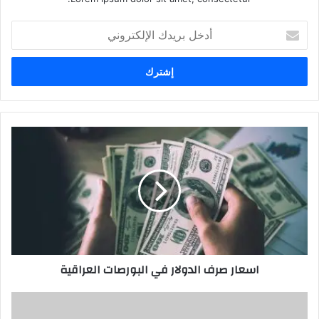
أدخل
بريدك
الإلكتروني
اسعار
صرف
الدولار
في
البورصات
العراقية
اسعار صرف الدولار في البورصات العراقية
[
ويسألونك