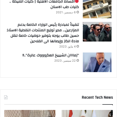
أقساط الجامعات الأهلية | كليات الصيدلة ..
كليات طب الاسنان
6 ديسمبر، 2021
تنفيذاً لمبادرة رئيس الوزراء الخاصة بدعم
المزارعين… مدير توزيع المنتجات النفطية الاستاذ
حسين طالب يوجه بتوفير حوضيات خاصة لنقل
مادة الكاز وإيصالها الى الفلاحين
4 مايو، 2023
“زماااان الشيييخ العگروووك عالرگ”..!!
22 سبتمبر، 2023
Recent Tech News