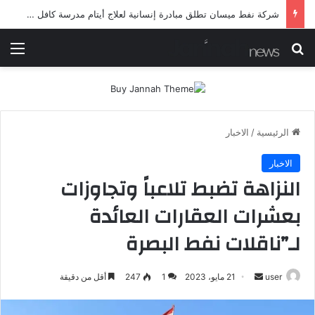
شرطة ميسان تلقي القبض على مطلقي العيارات النارية أثناء تشييع جنائزي في العمارة
بحث عن
الق
الرئيسية
/
الاخبار
الاخبار
النزاهة تضبط تلاعباً وتجاوزات
بعشرات العقارات العائدة
لـ”ناقلات نفط البصرة
أرسل
user
21 مايو، 2023
1
247
أقل من دقيقة
بريدا
إلكترونيا