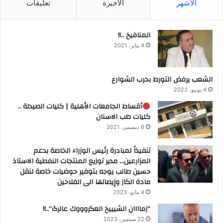
الأشهر
الأخيرة
تعليقات
المنافيخ ..!!
4 يناير، 2021
الشعب يرفض التورط بحرب الشوارع
4 يونيو، 2022
أقساط الجامعات الأهلية | كليات الصيدلة ..
كليات طب الاسنان
6 ديسمبر، 2021
تنفيذاً لمبادرة رئيس الوزراء الخاصة بدعم
المزارعين… مدير توزيع المنتجات النفطية الاستاذ
حسين طالب يوجه بتوفير حوضيات خاصة لنقل
مادة الكاز وإيصالها الى الفلاحين
4 مايو، 2023
“زماااان الشيييخ العگروووك عالرگ”..!!
22 سبتمبر، 2023