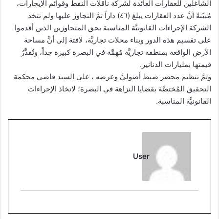
الشاغلين للعقارات العائدة لشركة ناقلات النفط وقوائم الإيجارات،
مُبيّنةً أنَّ عدد العقارات يبلغ (٤٦) داراً تمَّ التجاوز عليها ولم تتخذ
الشركة الإجراءات القانونيَّة المناسبة بحق المتجاوزين الذين أقدموا
على تقسيم هذه الدور وبناء محلات تجاريَّة، لافتة إلى أنَّ مساحة
الأرض الواقعة بمنطقة تجاريَّة مُهمَّة في البصرة كبيرة جداً، وتُقدَّرُ
قيمتها بمليارات الدنانير.
وتمَّ تنظيم محضر ضبط أصوليَّ وعرضه ، على السيد قاضي محكمة
التحقيق المُختصَّة بقضايا النزاهة في البصرة؛ لاتخاذ الإجراءات
القانونيَّة المناسبة.
User