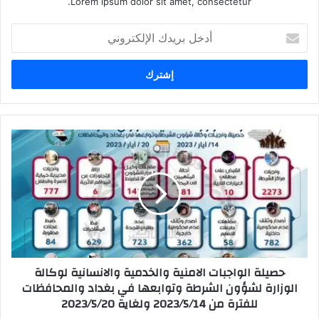
Lorem ipsum dolor sit amet, consectetur.
أدخل
بريدك
الإلكتروني
حصيلة
الواجبات
الامنية
والخدمية
والانسانية
لوكالة
الوزارة
لشؤون
الشرطة
حصيلة الواجبات الامنية والخدمية والانسانية لوكالة
وتوابعها
الوزارة لشؤون الشرطة وتوابعها في بغداد والمحافظات
في
للفترة من 2023/5/14 ولغاية 2023/5/20
بغداد
والمحافظات