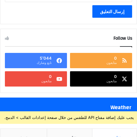
Follow Us
5٬044
0
متابعون
تابع وشارك
0
0
متابعون
متابعون
Weather
يجب عليك إضافة مفتاح API للطقس من خلال صفحة إعدادات القالب > الدمج.