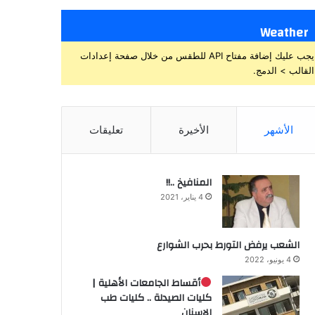
Weather
يجب عليك إضافة مفتاح API للطقس من خلال صفحة إعدادات
القالب > الدمج.
الأشهر
الأخيرة
تعليقات
المنافيخ ..!!
4 يناير، 2021
الشعب يرفض التورط بحرب الشوارع
4 يونيو، 2022
أقساط الجامعات الأهلية |
كليات الصيدلة .. كليات طب
الاسنان