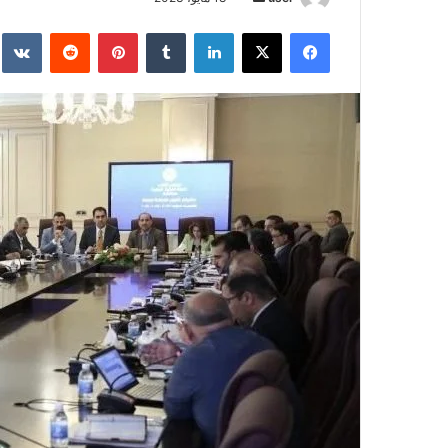
بريدا
فيسبوك
‫X
لينكدإن
بينتيريست
إلكترونيا