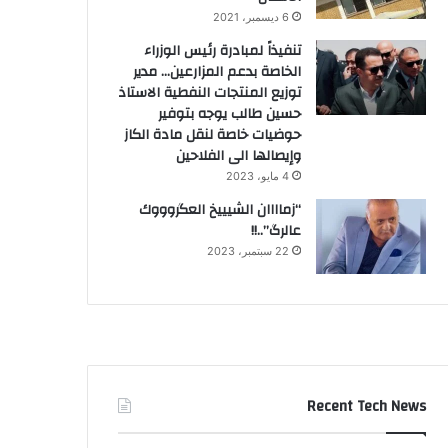
6 ديسمبر، 2021
تنفيذاً لمبادرة رئيس الوزراء
الخاصة بدعم المزارعين… مدير
توزيع المنتجات النفطية الاستاذ
حسين طالب يوجه بتوفير
حوضيات خاصة لنقل مادة الكاز
وإيصالها الى الفلاحين
4 مايو، 2023
“زماااان الشيييخ العگروووك
عالرگ”..!!
22 سبتمبر، 2023
Recent Tech News