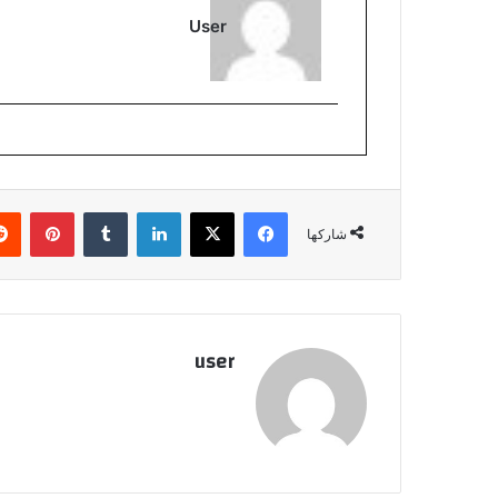
User
فيسبوك
‫X
لينكدإن
بينتي
شاركها
user