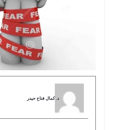
د. كمال فتاح حيدر