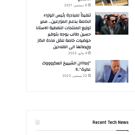
6 ديسمبر، 2021
تنفيذاً لمبادرة رئيس الوزراء
الخاصة بدعم المزارعين… مدير
توزيع المنتجات النفطية الاستاذ
حسين طالب يوجه بتوفير
حوضيات خاصة لنقل مادة الكاز
وإيصالها الى الفلاحين
4 مايو، 2023
“زماااان الشيييخ العگروووك
عالرگ”..!!
22 سبتمبر، 2023
Recent Tech News