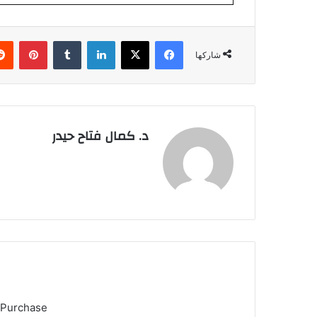
فيسبوك
‫X
لينكدإن
بينتي
شاركها
د. كمال فتاح حيدر
 Purchase