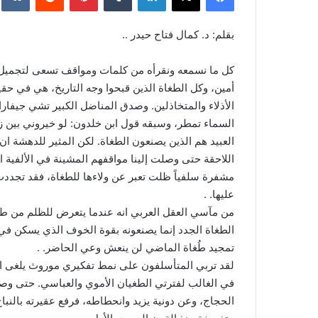
بقلم: د. كمال فتاح حيدر ..
كل ما نسمعه ونقرأه من كلمات ومواقف تسعى لتجميل 
أمين، وكل الطغاة الذين قبحوا وجه التاريخ، هي في ح
الأذلاء والمتخاذلين. وصدق المناضل الكبير تشي جيفارا
السماء تمطر، وسبقه قول ابن خلدون: لو خيروني بين زوال
العبيد هم الذين يصنعون الطغاة. لكن المثير للدهشة
اللاحقة حتى وصلت إلينا مواقفهم المشينة في الألفية ا
عليها. .
من مآسي العقل العربي انه عندما يتعرض للظلم من طغا
الطغاة الجدد إنما يصنعونه بقوة الخوف الذي يسكن ف
تمجيد طُغاة الماضي لن ينعش وعي الحاضر. .
لقد تربي المتأسلفون على نمط تفكيري موروث يلغى ال
في الغالب لفترتي الطغيان الأموي والعباسي. حتى وص
الحجاج، وعن دونية يزيد وانحطاطه، فرفع عقيرته بالنبا