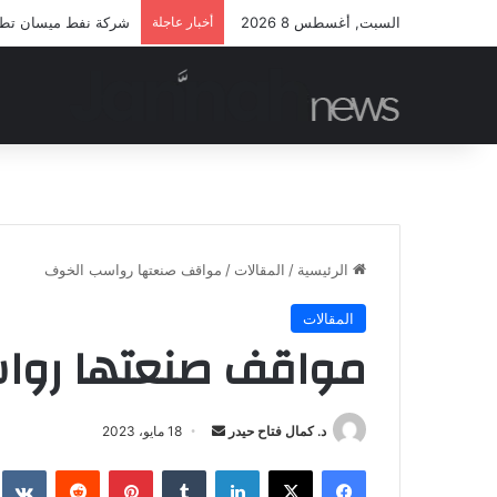
السبت, أغسطس 8 2026
أخبار عاجلة
شركة نفط ميسان تطلق 
الرئيسية
/
المقالات
/
مواقف صنعتها رواسب الخوف
المقالات
مواقف صنعتها روا
أرسل
د. كمال فتاح حيدر
18 مايو، 2023
بريدا
فيسبوك
‫X
لينكدإن
بينتيريست
إلكترونيا