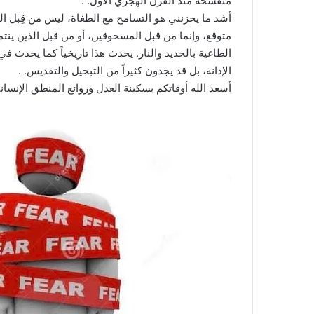
متفسخة منذ القرن الهجري الأول. .
أشد ما يحزنني هو التسامح مع الطغاة، ليس من قِبل 
متوقع، وإنما من قبل المسحوقين، أو من قبل الذين ينتمو
الطاغية بالحديد والنار. يحدث هذا تاريخياً كما يحدث 
الإدانة، بل قد يجدون كثيراً من التبجيل والتقديس. .
أسعد الله أوقاتكم بسكينة العدل وروائع المنطق الإنساني