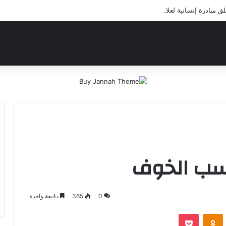
مبادرة إنسانية لعلاج أيتام مدرسة كافل اليتيم
سب الخوف
0
365
دقيقة واحدة
‫Pocket
Odnoklassniki