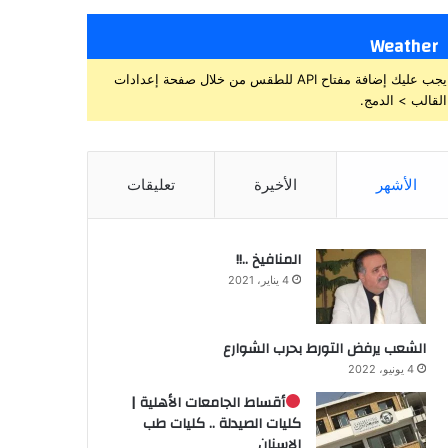
Weather
يجب عليك إضافة مفتاح API للطقس من خلال صفحة إعدادات
القالب > الدمج.
الأشهر
الأخيرة
تعليقات
المنافيخ ..!!
4 يناير، 2021
الشعب يرفض التورط بحرب الشوارع
4 يونيو، 2022
أقساط الجامعات الأهلية |
كليات الصيدلة .. كليات طب
الاسنان