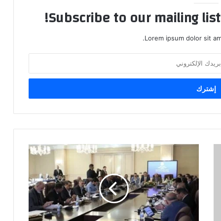
Subscribe to our mailing lis
Lorem ipsum dolor sit am
المالية
النيابية
تؤكد
قرب
حسم
فقرات
الموازنة