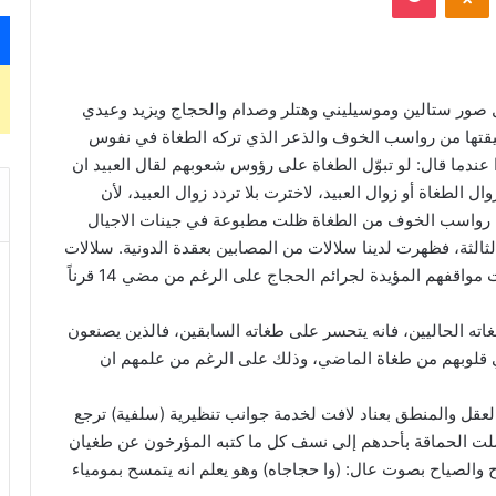
صور ستالين وموسيليني وهتلر وصدام والحجاج ويزيد وعيدي
قيقتها من رواسب الخوف والذعر الذي تركه الطغاة في نفوس
 عندما قال: لو تبوّل الطغاة على رؤوس شعوبهم لقال العبيد ان
 الطغاة أو زوال العبيد، لاخترت بلا تردد زوال العبيد، لأن
 ان رواسب الخوف من الطغاة ظلت مطبوعة في جينات الاجيال
لثالثة، فظهرت لدينا سلالات من المصابين بعقدة الدونية. سلالات
مشفرة سلفياً ظلت تعبر عن ولاءها للطغاة، فقد تجددت مواقفهم المؤيدة لجرائم الحجاج على الرغم من مضي 14 قرناً
ته الحاليين، فانه يتحسر على طغاته السابقين، فالذين يصنعون
ي قلوبهم من طغاة الماضي، وذلك على الرغم من علمهم ان
عقل والمنطق بعناد لافت لخدمة جوانب تنظيرية (سلفية) ترجع
لت الحماقة بأحدهم إلى نسف كل ما كتبه المؤرخون عن طغيان
ح والصياح بصوت عال: (وا حجاجاه) وهو يعلم انه يتمسح بمومياء