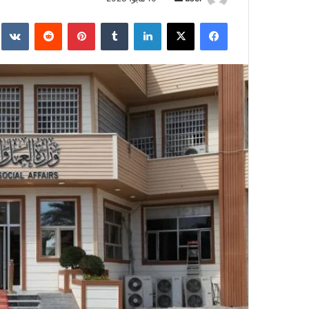
بريدا
فيسبوك
‫X
لينكدإن
بينتيريست
إلكترونيا