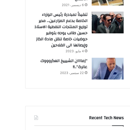
6 ديسمبر، 2021
تنفيذاً لمبادرة رئيس الوزراء
الخاصة بدعم المزارعين… مدير
توزيع المنتجات النفطية الاستاذ
حسين طالب يوجه بتوفير
حوضيات خاصة لنقل مادة الكاز
وإيصالها الى الفلاحين
4 مايو، 2023
“زماااان الشيييخ العگروووك
عالرگ”..!!
22 سبتمبر، 2023
Recent Tech News