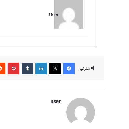
User
فيسبوك
‫X
لينكدإن
بينتي
شاركها
user