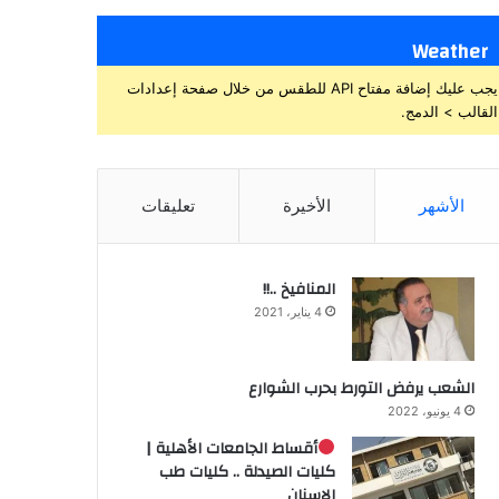
Weather
يجب عليك إضافة مفتاح API للطقس من خلال صفحة إعدادات
القالب > الدمج.
الأشهر
الأخيرة
تعليقات
المنافيخ ..!!
4 يناير، 2021
الشعب يرفض التورط بحرب الشوارع
4 يونيو، 2022
أقساط الجامعات الأهلية |
كليات الصيدلة .. كليات طب
الاسنان