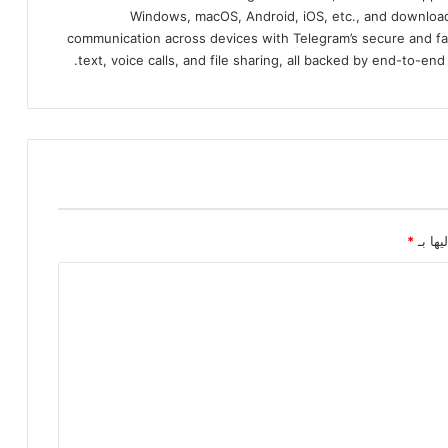
Windows, macOS, Android, iOS, etc., and download
communication across devices with Telegram’s secure and fa
text, voice calls, and file sharing, all backed by end-to-en
يها بـ
*