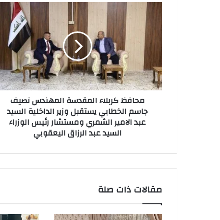
محافظ
كربلاء
المقدسة
المهندس
نصيف
جاسم
الخطابي
يستقبل
وزير
محافظ كربلاء المقدسة المهندس نصيف
الداخلية
جاسم الخطابي يستقبل وزير الداخلية السيد
السيد
عبد الامير الشمري ومستشار رئيس الوزراء
عبد
السيد عبد الرزاق اليعقوبي
الامير
الشمري
ومستشار
رئيس
الوزراء
السيد
مقالات ذات صلة
عبد
الرزاق
اليعقوبي