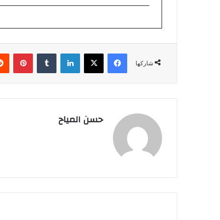
فيسبوك
‫X
لينكدإن
بينتي
شاركها
حسن المياح