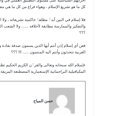
أحزابهم السياسية على مستوى التطبيق العملي في واقع 
كل ما هو تشريع الإسلام ، وهواء فراغ من كل ما هي مف
فلا إسلام في البين أبدٱ مطلقٱ حاكمية تشريعاته ، ولا ا
والتفكير والممارسة مطابقة لأخلاقه ……. ولا الشعب 
؟؟؟
فعن أي إسلام إذن أنتم أيها الذين يسمون صدفة بقادة 
الغربية تتحدثون وأنتم اليه المنتمون …… !!! ؟؟؟
ءإسلام الله سبحانه وتعالى والقرٱن الكريم الحكيم تظنو
المكيافيلية البراجماتية الإستعمارية المصطنعة المزيف
حسن المياح