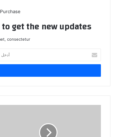
 Purchase
t to get the new updates!
et, consectetur.
أدخل
بريدك
الإلكتروني
حيدر
شيخ
علي
..
بين