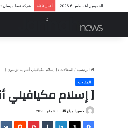
الخميس, أغسطس 6 2026
أخبار عاجلة
شركة نفط ميسان تطلق
الرئيسية
/
المقالات
/
[ إسلام مكيافيلي أنتم به تؤمنون ]
المقالات
[ إسلام مكيافيلي أن
أرسل
حسن المياح
6 مايو، 2023
بريدا
فيسبوك
‫X
لينكدإن
بينتيريست
إلكترونيا