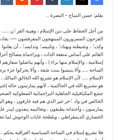
بقلم: حسن المياح – البصرة ..
من أجل الحفاظ على دين الإسلام ، وهيبة القرٱن …… 
الفرحون المسرورون المبتهجون المفرفشون —- بقادة { *
وكذبٱ ، وشيطنة وبهتانٱ ، وتلبيسٱ وتدليسٱ ، أن يعلنوا
القائم على أساس منفعة الذات ، وبراجماة مصالح أحزابهم
إسلامية ، والإسلام منها براء ) ، وأنهم يناضلوا سعا
الساحة ….. وألا ينبسوا ببنت شفة ، وألا يحركوا جزء بر
الإسلام ….. لأن الإسلام هو تشريع الله الخالق المالك ،
هو تشىريع الله في الحاكمية ، لأنهم يمارسون حالة إغت
جشع المكيافيلية الجاهلية البراجماتية الصعلوكية الصحر
الخالص في واد ٱخر غير الذي هم فيه غارقون ، وهو الرا
يمارسون ، وأجنداته يطبقون ، وتعاليمه ينفذون ليدر ع
الحصاري الديمقراطي ، وبلطجة غابات الوحوش لما تتع
فلا تشريع إسلام في الساحة السياسية العراقية يحكم ، 