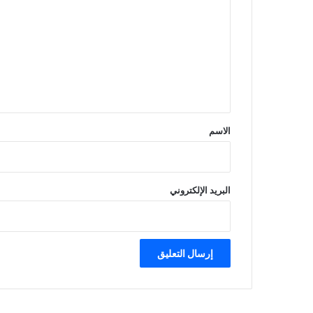
ل
ت
ع
ل
ي
ق
*
الاسم
البريد الإلكتروني