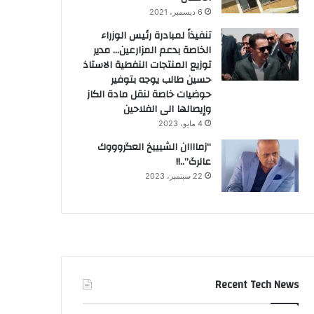
6 ديسمبر، 2021
تنفيذاً لمبادرة رئيس الوزراء
الخاصة بدعم المزارعين… مدير
توزيع المنتجات النفطية الاستاذ
حسين طالب يوجه بتوفير
حوضيات خاصة لنقل مادة الكاز
وإيصالها الى الفلاحين
4 مايو، 2023
“زماااان الشيييخ العگروووك
عالرگ”..!!
22 سبتمبر، 2023
Recent Tech News