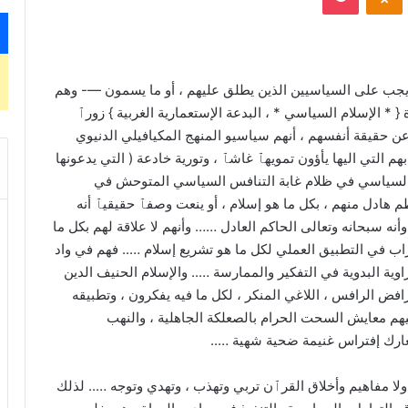
يجب على السياسيين الذين يطلق عليهم ، أو ما يسمون —- وهم
 الإسلام السياسي * ، البدعة الإستعمارية الغربية } زورٱ
 عن حقيقة أنفسهم ، أنهم سياسيو المنهج المكيافيلي الدنيوي
 التي اليها يأؤون تمويه‍ٱ غاشٱ ، وتورية خادعة ( التي يدعونها
رهم السياسي في ظلام غابة التنافس السياسي المتوحش في
طم هادل منهم ، بكل ما هو إسلام ، أو ينعت وصفٱ حقيقيٱ أنه
 وأنه سبحانه وتعالى الحاكم العادل …… وأنهم لا علاقة لهم بكل ما
راب في التطبيق العملي لكل ما هو تشريع إسلام ….. فهم في واد
اوية البدوية في التفكير والممارسة ….. والإسلام الحنيف الدين
فض الرافس ، اللاغي المنكر ، لكل ما فيه يفكرون ، وتطبيقه
ليهم معايش السحت الحرام بالصعلكة الجاهلية ، والنهب
ارك إفتراس غنيمة ضحية شهية …..
ولا مفاهيم وأخلاق القرٱن تربي وتهذب ، وتهدي وتوجه ….. لذلك