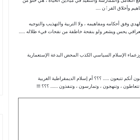
التعامل والممارسة والتنفيذ في ميادين الحياة ، هي خلو من
اهيم وأخلاق القرٱن ….
لهدي وفق أحكامه ومفاهيمه ، ولا التربية والتهذيب والتوجيه
العراقي يحس ويشعر ولو بنفحة خاطفة من نفحات فيء ظلاله …..
وزعماء الإسلام السياسي الكذب المحض البدعة الإستعمارية
ن أنكم تتبعون ….. ؟؟؟ أم إسلام الديمقراطية الغربية
ة تتعاطون ، وتنهجون ، وتمارسون ، وتنفذون …… ؟؟؟ !!!