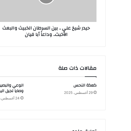
السرطان
الخبيث
والبعث
الأخبث..
حيدر شيخ علي .. بين السرطان الخبيث والبعث
وداعاً
الأخبث.. وداعاً أبا فيان
أبا
فيان
مقالات ذات صلة
كعكة النحس
الوعي والبصير
وصايا لجيل الي
29 أغسطس، 2025
24 أغسطس، 2025