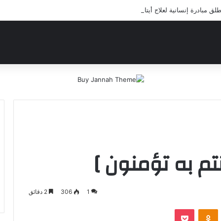
 مبادرة إنسانية لعلاج أيتام مدرسة كافل اليتيم
تم به تؤمنون ]
1
306
2 دقائق
‫Pocket
Odnoklassniki