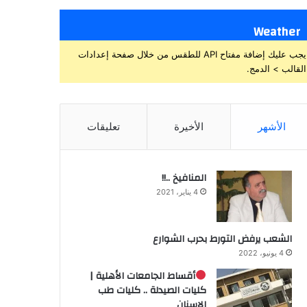
Weather
يجب عليك إضافة مفتاح API للطقس من خلال صفحة إعدادات
القالب > الدمج.
الأشهر
الأخيرة
تعليقات
المنافيخ ..!!
4 يناير، 2021
الشعب يرفض التورط بحرب الشوارع
4 يونيو، 2022
أقساط الجامعات الأهلية |
كليات الصيدلة .. كليات طب
الاسنان