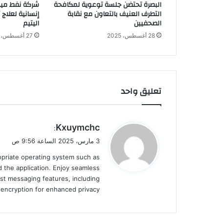
البصرة تحتضن جلسة توعوية لمكافحة
شركة نفط ميس
التطرف العنيف بالتعاون مع نقابة
إنسانية لعلاج
الصحفيين
اليتيم
28 أغسطس، 2025
27 أغسطس، 2025
تعليق واحد
ي
Kxuymchc
:
ق
3 مارس، 2025 الساعة 9:56 ص
و
ropriate operating system such as
ل
 the application. Enjoy seamless
st messaging features, including
d encryption for enhanced privacy.