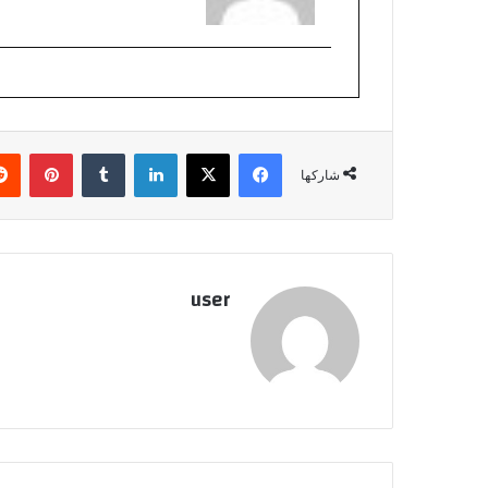
فيسبوك
‫X
لينكدإن
بينتي
شاركها
user