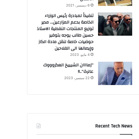
6 ديسمبر، 2021
تنفيذاً لمبادرة رئيس الوزراء
الخاصة بدعم المزارعين… مدير
توزيع المنتجات النفطية الاستاذ
حسين طالب يوجه بتوفير
حوضيات خاصة لنقل مادة الكاز
وإيصالها الى الفلاحين
4 مايو، 2023
“زماااان الشيييخ العگروووك
عالرگ”..!!
22 سبتمبر، 2023
Recent Tech News