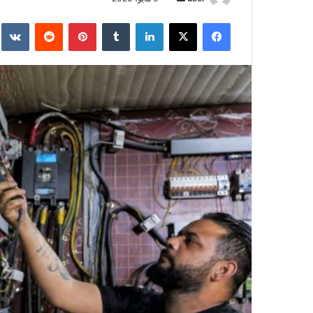
بريدا
فيسبوك
‫X
لينكدإن
بينتيريست
إلكترونيا