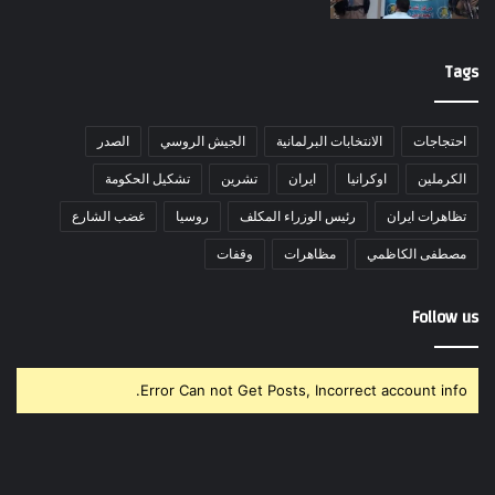
Tags
احتجاجات
الانتخابات البرلمانية
الجيش الروسي
الصدر
الكرملين
اوكرانيا
ايران
تشرين
تشكيل الحكومة
تظاهرات ايران
رئيس الوزراء المكلف
روسيا
غضب الشارع
مصطفى الكاظمي
مظاهرات
وقفات
Follow us
Error Can not Get Posts, Incorrect account info.