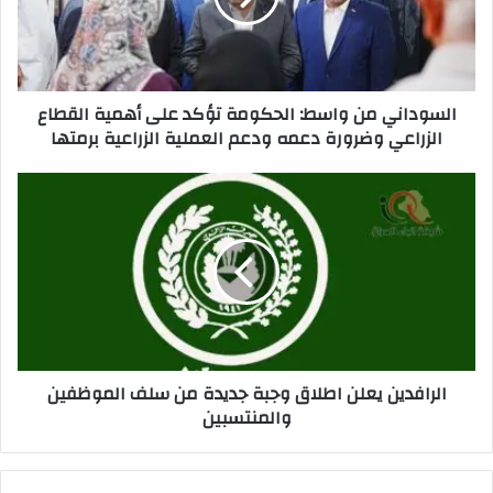
على
أهمية
القطاع
الزراعي
السوداني من واسط: الحكومة تؤكد على أهمية القطاع
وضرورة
الزراعي وضرورة دعمه ودعم العملية الزراعية برمتها
دعمه
ودعم
العملية
الرافدين
الزراعية
يعلن
برمتها
اطلاق
وجبة
جديدة
من
سلف
الموظفين
والمنتسبين
الرافدين يعلن اطلاق وجبة جديدة من سلف الموظفين
والمنتسبين