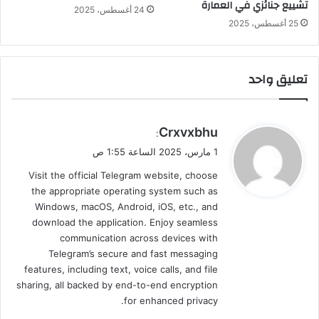
تشييع جنائزي في العمارة
24 أغسطس، 2025
25 أغسطس، 2025
تعليق واحد
ي
Crxvxbhu
:
ق
1 مارس، 2025 الساعة 1:55 ص
و
Visit the official Telegram website, choose
ل
the appropriate operating system such as
Windows, macOS, Android, iOS, etc., and
download the application. Enjoy seamless
communication across devices with
Telegram’s secure and fast messaging
features, including text, voice calls, and file
sharing, all backed by end-to-end encryption
for enhanced privacy.