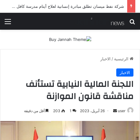
شرطة ميسان تلقي القبض على مطلقي العيارات النارية أثناء تشييع جنائزي في العمارة
بحث عن
الق
الرئيسية
/
الاخبار
الاخبار
اللجنة المالية النيابية تستأنف
مناقشة قانون الموازنة
أرسل
user
26 أبريل، 2023
1
203
أقل من دقيقة
بريدا
إلكترونيا