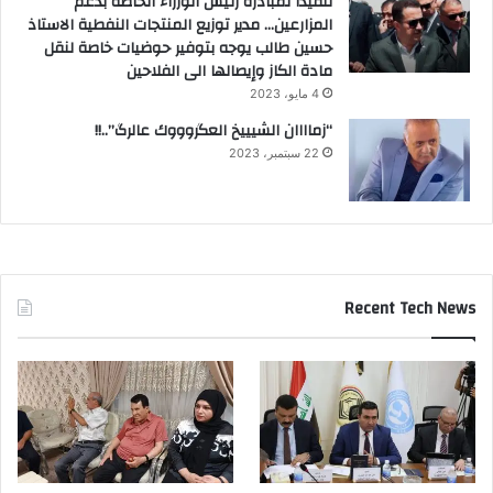
تنفيذاً لمبادرة رئيس الوزراء الخاصة بدعم
المزارعين… مدير توزيع المنتجات النفطية الاستاذ
حسين طالب يوجه بتوفير حوضيات خاصة لنقل
مادة الكاز وإيصالها الى الفلاحين
4 مايو، 2023
“زماااان الشيييخ العگروووك عالرگ”..!!
22 سبتمبر، 2023
Recent Tech News