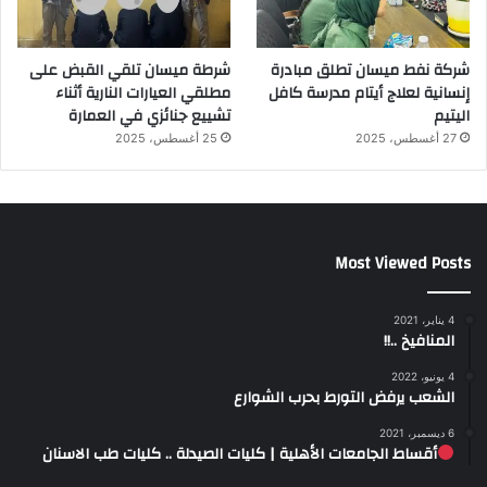
شركة نفط ميسان تطلق مبادرة
شرطة ميسان تلقي القبض على
إنسانية لعلاج أيتام مدرسة كافل
مطلقي العيارات النارية أثناء
اليتيم
تشييع جنائزي في العمارة
27 أغسطس، 2025
25 أغسطس، 2025
Most Viewed Posts
4 يناير، 2021
المنافيخ ..!!
4 يونيو، 2022
الشعب يرفض التورط بحرب الشوارع
6 ديسمبر، 2021
أقساط الجامعات الأهلية | كليات الصيدلة .. كليات طب الاسنان