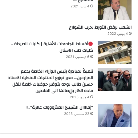
المنافيخ ..!!
4 يناير، 2021
الشعب يرفض التورط بحرب الشوارع
4 يونيو، 2022
أقساط الجامعات الأهلية | كليات الصيدلة ..
كليات طب الاسنان
6 ديسمبر، 2021
تنفيذاً لمبادرة رئيس الوزراء الخاصة بدعم
المزارعين… مدير توزيع المنتجات النفطية الاستاذ
حسين طالب يوجه بتوفير حوضيات خاصة لنقل
مادة الكاز وإيصالها الى الفلاحين
4 مايو، 2023
“زماااان الشيييخ العگروووك عالرگ”..!!
22 سبتمبر، 2023