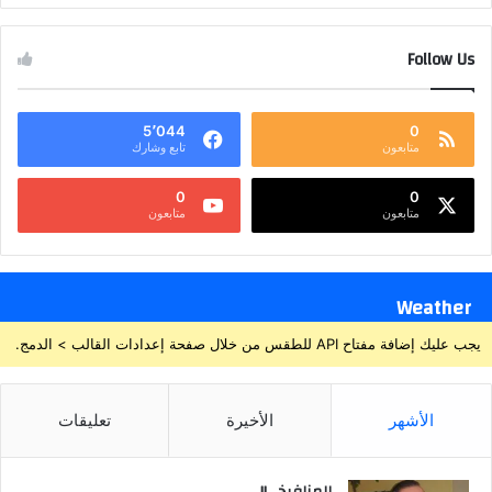
Follow Us
5٬044
0
متابعون
تابع وشارك
0
0
متابعون
متابعون
Weather
يجب عليك إضافة مفتاح API للطقس من خلال صفحة إعدادات القالب > الدمج.
الأشهر
الأخيرة
تعليقات