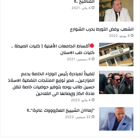
المنافيخ ..!!
4 يناير، 2021
الشعب يرفض التورط بحرب الشوارع
4 يونيو، 2022
أقساط الجامعات الأهلية | كليات الصيدلة ..
كليات طب الاسنان
6 ديسمبر، 2021
تنفيذاً لمبادرة رئيس الوزراء الخاصة بدعم
المزارعين… مدير توزيع المنتجات النفطية الاستاذ
حسين طالب يوجه بتوفير حوضيات خاصة لنقل
مادة الكاز وإيصالها الى الفلاحين
4 مايو، 2023
“زماااان الشيييخ العگروووك عالرگ”..!!
22 سبتمبر، 2023