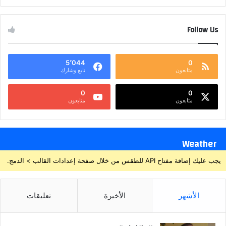
Follow Us
5٬044
0
متابعون
تابع وشارك
0
0
متابعون
متابعون
Weather
يجب عليك إضافة مفتاح API للطقس من خلال صفحة إعدادات القالب > الدمج.
الأشهر
الأخيرة
تعليقات