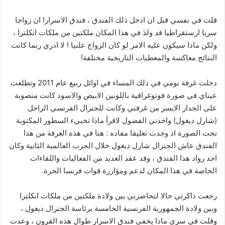
قلت في نفسي قبل ان ادخل ذلك الفندق ، فندق الاسرار! ان زواجا
سريا ارستقراطيا قد ولدَ في هذا المكان ملكتين من ملكات انكلترا ،
ولكن ماذا سيكون عليه الامر لو كان الزواج علنيا ! لا ادري ربما كانت
النتائج معاكسة والمعطيات التاريخية مختلفة!
دخلت غرفة نومي في ذلك المساء في اوائل ربيع عام 2011 وتطلعت
عيناي في صورة فوتوغرافية باللونين الابيض والاسود كانت منصوبة
على الجدار الايسر من غرفتي وكانت للجنرال الفرنسي الراحل
(شارل ديغول) واخذني الفضول لاقرأ ماذا تخبيء السطور المكتوبة
تحت الصورة اذ وجدت تعليقا مفاده : هنا في هذه الغرفة من هذا
الفندق عاش الجنرال شارل ديغول خلال الحرب العالمية الثانية وكان
احد رواد هذا الفندق ، وقد عقد العديد من الفعاليات واللقاءات
الخاصة في هذا المكان لدعم ومؤازرة قوات فرنسا الحرة.
رجعت ذاكرتي حالا لتحاصرني بين ولادة ملكتين من ملكات انكلترا
وبين ولادة الجمهورية الفرنسية الخامسة برئاسة الجنرال ديغول ،
وقلت في سري ماذا يخفي فندق الاسرار طوال هذه القرون ، وعدت