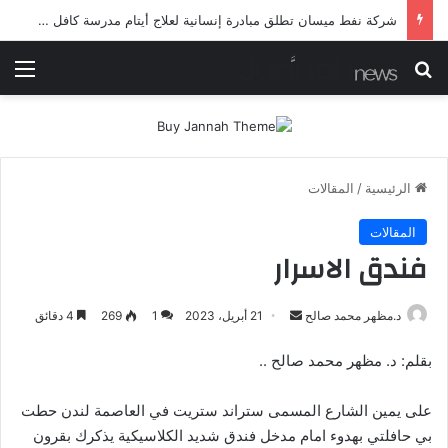
شرطة ميسان تلقي القبض على مطلقي العيارات النارية أثناء تشييع جنائزي في العمارة
بحث عن
الق
الرئيسية
/
المقالات
المقالات
فندق الاسرار
أرسل
د.مظهر محمد صالح
21 أبريل، 2023
1
269
4 دقائق
بريدا
بقلم: د. مظهر محمد صالح ..
إلكترونيا
على يمين الشارع المسمى ستراند ستريت في العاصمة لندن حطت
بي حافلتي بهدوء امام مدخل فندق شديد الكلاسيكية يذكرك بقرون