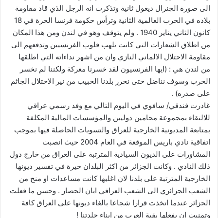
الى صورة الجنرال ديغول ثانية وتذكرت انه الرجل الذي قاد مقاومة
بلاده في الحرب العالمية الثانية وترأس حكومة فرنسا الحرة في 18
كانون الثاني يناير 1940 . ولم يتوقف وهو في لندن ومن هذا المكان
من اطلاق الشعارات التي كانت تلهب قلوب الفرنسيين وتدفعهم الى
مقاومة الاحتلال الالماني النازي وان من اشهر نداءاته التي اطلقها
من لندن هي : (ايها الفرنسيون لقد خسرنا معركة ولكننا لم نخسر
الحرب وسوف نناضل حتى نحرر بلدنا الحبيب من نير الاحتلال الجاثم
على صدره) .
غادرت فندقي/ سافوي في اليوم التالي مع وفد رسمي عراقي
للالتقاء بمجموعة محامين دوليين والمؤسسات المالية المكلفة
بمتابعة المديونية الخارجية للعراق والتسويات الحاصلة فيها بموجب
اتفاقية نادي باريس الموقعة في العام 2004 حيث انصبت
المشاورات على الديون السيادية المترتبة على العراق من خارج دول
ذلك النادي . وكانت الجزائر من اكثر البلدان حيرة في تفسير ديونها
الخارجية المترتبة على بلدنا لان اغلبها كانت مساعدات او منح من
الشعب الجزائري الى الشعب العراقي ابان الحصار . وحسن ما فعلت
الجزائر عندما اتخذت قرارا شجاعا بالغاء ديونها على العراق كافة
وتمنيت ان يفعلها بقية العرب من ابناء جلدتنا !