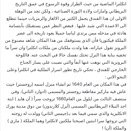
انكلترا الماضية من حيث الطراز وقوة الرسوخ في عمق التاريخ
البريطاني وامارات ولادة الثورة الصناعية ، ولكن تجد من الوهلة
الاولى ان هذا الفندق يحمل الكثير من الالغاز والرمزيات حينما تتطلع
الى الاعمدة التي شيد عليها . فبغض النظر عمن يستقبلك بأبتسامة
هادئة في مدخله ممن يرتدي لباسا جميلا يعود تاريخه الى عصر
الملكة فيكتوريا فأن الذي يستوقفك من هذا المكان شاهد مصنوع من
البرونز تقول عباراته، هنا ولدت ملكتان من ملكات انكلترا وان سراً ما
تخفيه بناية هذا النزل تحثك نفسك حالا في البحث عنه. فاللوحة
البرونزية التي نوهت عنها آنفاً والتي نصبت على يسار الجناح
الخارجي للفندق ، تحكي تاريخ تطور اسرار الملكية في انكلترا وعلى
النحو الاتي :
في هذا المكان من العام 1640 تم انشاء منزل اسمه (روجستر) حيث
عاش فيه ماركيز مقاطعة روجستر والمسمى (ادوارد الثاني). وفي
منتصف الثالث من ايلول من العام1660 تزوجت سراً ( آن هايد ) ابنة
احد النبلاء البريطانيين المسمى (آيرل كلارندون) من دوق مدينة يورك
الانكليزية والذي سمي فيما بعد بـ(جيمس الثاني) وولدت له زوجته
التي تزوجها سرا ابنتين اصبحتا ملكتين لانكلترا وهما الملكة ( ماري )
والملكة (آن) !