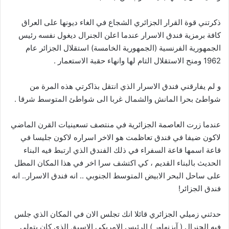
ذكرتني قوة القرار الجزائري الشجاع في الغاء ديونها على العراق
كافة برمزية فندق الاسرار عندما اعلن الجنرال ديغول نفسه رئيس
الجمهورية الفرنسية (الجمهورية الخامسة) استقلال الجزائر عام
1962 ومنح الاستقلال التام لها وانهاء حقبة الاستعمار .
و لم يفارقني فندق الاسرار الذي انتقل بذاكرتي هذه المرة من
شواطئ بحرا المانش والشمال غربا الى شواطئ المتوسط شرقا .
عندما زرت العاصمة الجزائرية في منتصف تسعينيات القرن الماضي
لاكون ضيفا في فندق تعاظمت هو الاخر اسراره لاكون جليسا في
قاعة اسمها قاعة السفراء في ذلك الفندق الذي ارتبط فيه البناء
الحديث بالبناء القديم ، كي اكتشف سرا اخر في هذا المكان المطل
على ساحل البحر الابيض المتوسط الجنوبي .. انه فندق الاسرار.. انه
فندق الجزائر!
حدثني زميلي الجزائري قائلا انك تجلس الان في المكان الذي جلس
فيه الجنرال ( آيزنهاور ) الرئيس الامريكي الاسبق الذي كان يتولى