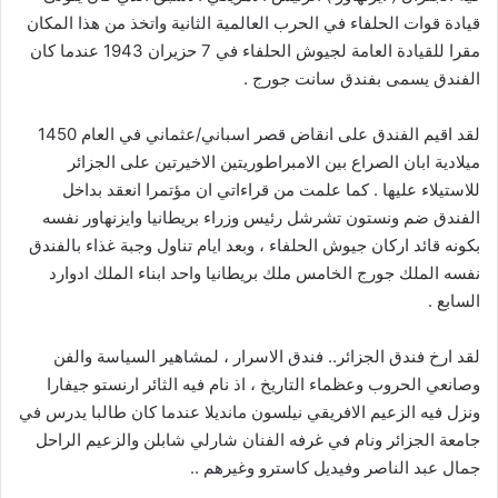
قيادة قوات الحلفاء في الحرب العالمية الثانية واتخذ من هذا المكان
مقرا للقيادة العامة لجيوش الحلفاء في 7 حزيران 1943 عندما كان
الفندق يسمى بفندق سانت جورج .
لقد اقيم الفندق على انقاض قصر اسباني/عثماني في العام 1450
ميلادية ابان الصراع بين الامبراطوريتين الاخيرتين على الجزائر
للاستيلاء عليها . كما علمت من قراءاتي ان مؤتمرا انعقد بداخل
الفندق ضم ونستون تشرشل رئيس وزراء بريطانيا وايزنهاور نفسه
بكونه قائد اركان جيوش الحلفاء ، وبعد ايام تناول وجبة غذاء بالفندق
نفسه الملك جورج الخامس ملك بريطانيا واحد ابناء الملك ادوارد
السابع .
لقد ارخ فندق الجزائر.. فندق الاسرار ، لمشاهير السياسة والفن
وصانعي الحروب وعظماء التاريخ ، اذ نام فيه الثائر ارنستو جيفارا
ونزل فيه الزعيم الافريقي نيلسون مانديلا عندما كان طالبا يدرس في
جامعة الجزائر ونام في غرفه الفنان شارلي شابلن والزعيم الراحل
جمال عبد الناصر وفيديل كاسترو وغيرهم ..