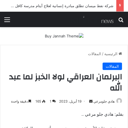
شرطة ميسان تلقي القبض على مطلقي العيارات النارية أثناء تشييع جنائزي في العمارة
بحث عن
الق
الرئيسية
/
المقالات
المقالات
البرلمان العراقي لولا الخبز لما عبد
الله
أرسل
هادي جلومرعي
19 أبريل، 2023
1
165
دقيقة واحدة
بريدا
بقلم: هادي جلو مرعي ..
إلكترونيا