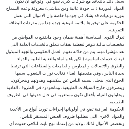
سبيل ذلك بالتعاقد مع شركات كبرى تضع في أولوياتها ان تكون
المواد الموردة ذات جودة عالية ومن مناشيء معروفة وعدم السماح
بتوريد نوعيات قد يشك في جودتها خاصة وان الاموال التي تعمل
الحكومة على توفيرها ملائمة لنوعية جيدة جدا من مفردات البطاقة
التموينية.
‏تدرك القوى السياسية أهمية ضمان وجود مايقتنع به المواطن من
مخصصات مالية تتوفر لتغطية نفقات تتعلق بالخدمات العامة التي
تعد مؤشرا مهما يتم من خلاله تقييم العمل الحكومي والجهد المبذول
فهناك خدمات اساسية (الكهرباء والماء والعناية الطبية والدواء
والطرق والاتصالات والمدارس والجامعات والقطاعات التي ترتبط
بحياة الناس، وفي مقدمتها الغذاء فغالب ثورات الشعوب سببها
الجوع الذي يتخلى بسببه الناس عن سكينتهم وهدوئهم ويتحركون،
ويتصرفون خارج السياقات الطبيعية، وماتعودوه في الظروف العادية
ويحاولون القيام بأفعال تكون مستغربة في حال حدوثها في الظروف
الطبيعية.
‏الحكومة العراقية تضع في أولوياتها إجراءات توريد أنواع من الأغذية
والمواد الأخرى التي تتطلبها ظروف العيش المستقر للناس،
وتخصص الأموال لذلك، ولابد من إعتماد نهج ثابت لتلافي حدوث أي