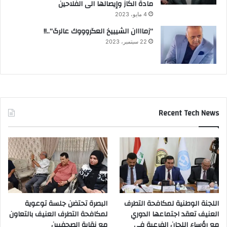
مادة الكاز وإيصالها الى الفلاحين
4 مايو، 2023
“زماااان الشيييخ العگروووك عالرگ”..!!
22 سبتمبر، 2023
Recent Tech News
اللجنة الوطنية لمكافحة التطرف
البصرة تحتضن جلسة توعوية
العنيف تعقد اجتماعها الدوري
لمكافحة التطرف العنيف بالتعاون
مع رؤساء اللجان الفرعية في
مع نقابة الصحفيين