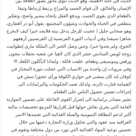
حديث في غاية الأهمية، وهو حديث نبوي مأثور يصور العلاقة بين
الإنسان والخالق، لأن قوام الجسد والمزاج يرتبط إرتباطا وثيقا
بالطعام الذي يقوي الجسد، ويدفع العقل بإتجاه مسير واضح، وتفكير
منطقي في الحياة والحوادث وشؤون المجتمع، يقول أبو ذر الغفاري،
وهو صحابي جليل ( عجبت للرجل يدخل بيته فلايجد خبزا كيف لايخرج
شاهرا سيفه) وفي أدبيات الثورة الفرنسية إن الفرنسيين أرهقهم
الجوع، ولم يجدوا خبزا، وحين وصل الخبر الى الملكة ماري إنطوانيت
زوجة لويس السادس عشر الذي كان لاهيا عن شعبه بحفلات مجون
ورقص وموسيقى وطعام، علقت قائلة : ولماذا لايأكلون الكعك !!!
وفي مرويات إن واحدة من الاسباب التي عجلت بثورة المختار في
كوفان إنه كان يمشي في حواري الكوفة ورأى عجوزا تنبش في
القمامة فثارت ثائرته، ولذلك تعمد الحكومات والبرلمانات الى
إجراءات تضمن حصول الناس على الطعام.
تشير مصادر برلمانية الى إصرار القوى الفاعلة على تضمين الموازنة
العامة التي يجري نقاش حولها قبل إقرارها المزمع تخصيصات مالية
أكبر لدعم البطاقة التموينية والسلة الغذائية التي تعتمدها الاسر
العراقية منذ عقود والتي تحاول وزارة التجارة دعمها من خلال
تحسين نوعية المواد الغذائية التي تورد من دول مختلفة وتقوم في