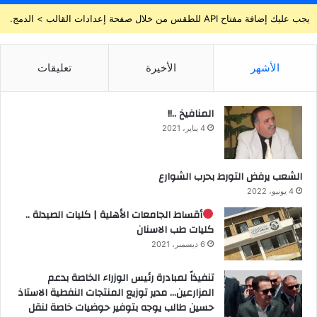
يجب عليك إضافة مفتاح API للطقس من خلال صفحة إعدادات القالب > الدمج.
الأشهر
الأخيرة
تعليقات
المنافيخ ..!!
4 يناير، 2021
الشعب يرفض التورط بحرب الشوارع
4 يونيو، 2022
أقساط الجامعات الأهلية | كليات الصيدلة ..
كليات طب الاسنان
6 ديسمبر، 2021
تنفيذاً لمبادرة رئيس الوزراء الخاصة بدعم
المزارعين… مدير توزيع المنتجات النفطية الاستاذ
حسين طالب يوجه بتوفير حوضيات خاصة لنقل