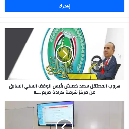
الإلكتروني
هروب
المعتقل
سعد
كمبش
رئيس
الوقف
السني
السابق
من
هروب المعتقل سعد كمبش رئيس الوقف السني السابق
مركز
من مركز شرطة كرادة مريم …..!!
شرطة
كرادة
مريم
برنامج
…..!!
تدريبي
في
المعهد
التقني