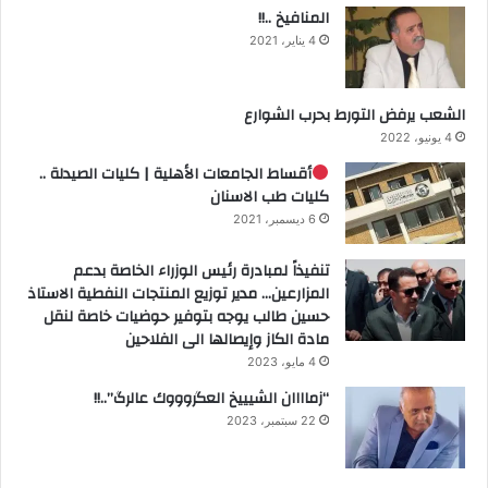
المنافيخ ..!!
4 يناير، 2021
الشعب يرفض التورط بحرب الشوارع
4 يونيو، 2022
أقساط الجامعات الأهلية | كليات الصيدلة ..
كليات طب الاسنان
6 ديسمبر، 2021
تنفيذاً لمبادرة رئيس الوزراء الخاصة بدعم
المزارعين… مدير توزيع المنتجات النفطية الاستاذ
حسين طالب يوجه بتوفير حوضيات خاصة لنقل
مادة الكاز وإيصالها الى الفلاحين
4 مايو، 2023
“زماااان الشيييخ العگروووك عالرگ”..!!
22 سبتمبر، 2023