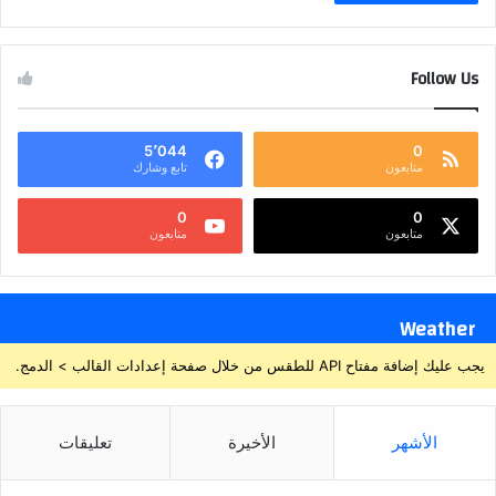
Follow Us
5٬044
0
متابعون
تابع وشارك
0
0
متابعون
متابعون
Weather
يجب عليك إضافة مفتاح API للطقس من خلال صفحة إعدادات القالب > الدمج.
الأشهر
الأخيرة
تعليقات