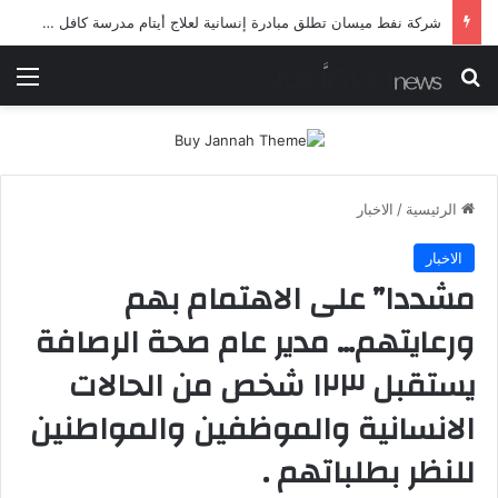
شرطة ميسان تلقي القبض على مطلقي العيارات النارية أثناء تشييع جنائزي في العمارة
بحث عن
الق
الرئيسية
/
الاخبار
الاخبار
مشددا” على الاهتمام بهم
ورعايتهم… مدير عام صحة الرصافة
يستقبل ١٢٣ شخص من الحالات
الانسانية والموظفين والمواطنين
للنظر بطلباتهم .