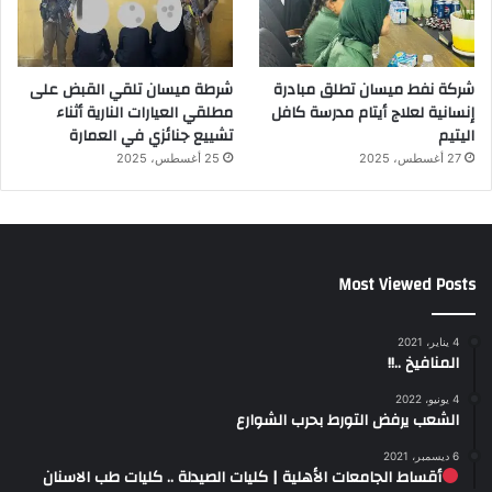
شركة نفط ميسان تطلق مبادرة
شرطة ميسان تلقي القبض على
إنسانية لعلاج أيتام مدرسة كافل
مطلقي العيارات النارية أثناء
اليتيم
تشييع جنائزي في العمارة
27 أغسطس، 2025
25 أغسطس، 2025
Most Viewed Posts
4 يناير، 2021
المنافيخ ..!!
4 يونيو، 2022
الشعب يرفض التورط بحرب الشوارع
6 ديسمبر، 2021
أقساط الجامعات الأهلية | كليات الصيدلة .. كليات طب الاسنان