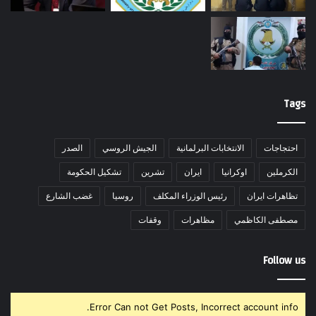
Tags
احتجاجات
الانتخابات البرلمانية
الجيش الروسي
الصدر
الكرملين
اوكرانيا
ايران
تشرين
تشكيل الحكومة
تظاهرات ايران
رئيس الوزراء المكلف
روسيا
غضب الشارع
مصطفى الكاظمي
مظاهرات
وقفات
Follow us
Error Can not Get Posts, Incorrect account info.