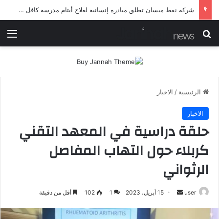
شرطة ميسان تلقي القبض على مطلقي العيارات النارية أثناء تشييع جنائزي في العمارة
بحث عن
الق
الرئيسية
/
الاخبار
الاخبار
حلقة دراسية في المعهد التقني
كربلاء حول التهاب المفاصل
الرثواني
أرسل
user
15 أبريل، 2023
1
102
أقل من دقيقة
بريدا
إلكترونيا