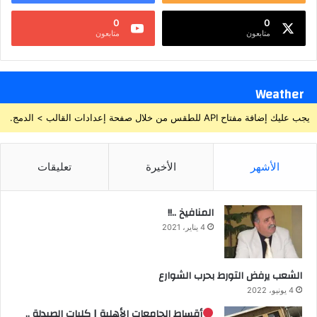
0
0
متابعون
متابعون
Weather
يجب عليك إضافة مفتاح API للطقس من خلال صفحة إعدادات القالب > الدمج.
الأشهر
الأخيرة
تعليقات
المنافيخ ..!!
4 يناير، 2021
الشعب يرفض التورط بحرب الشوارع
4 يونيو، 2022
أقساط الجامعات الأهلية | كليات الصيدلة ..