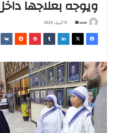
ويوجه بعلاجها داخل 
أرسل
user
12 أبريل، 2023
بريدا
فيسبوك
‫X
لينكدإن
بينتيريست
إلكترونيا