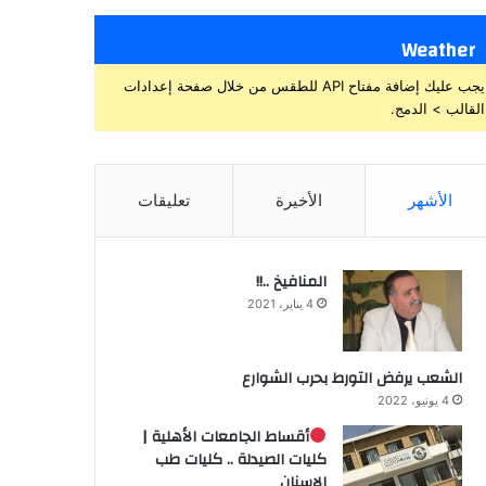
Weather
يجب عليك إضافة مفتاح API للطقس من خلال صفحة إعدادات
القالب > الدمج.
الأشهر
الأخيرة
تعليقات
المنافيخ ..!!
4 يناير، 2021
الشعب يرفض التورط بحرب الشوارع
4 يونيو، 2022
أقساط الجامعات الأهلية |
كليات الصيدلة .. كليات طب
الاسنان