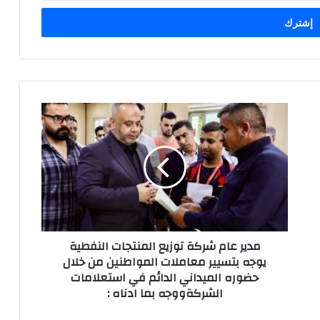
مدير
عام
شركة
توزيع
المنتجات
النفطية
يوجه
بتسيير
معاملات
مدير عام شركة توزيع المنتجات النفطية
المواطنين
يوجه بتسيير معاملات المواطنين من خلال
من
حضوره الميداني الدائم في استعلامات
خلال
الشركةووجه بما ادناه :
حضوره
الميداني
الدائم