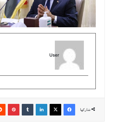
User
فيسبوك
‫X
لينكدإن
بينتي
شاركها