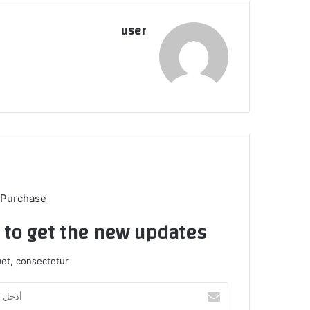
user
 Purchase
t to get the new updates!
et, consectetur.
أدخل
بريدك