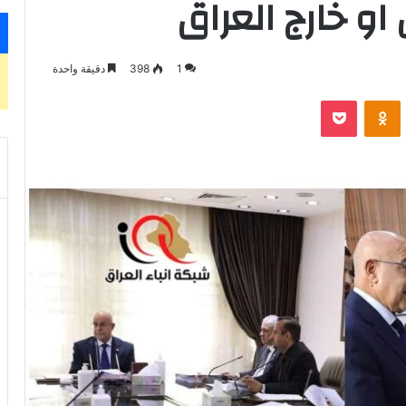
او خارج العراق
1
398
دقيقة واحدة
‫Pocket
Odnoklassniki