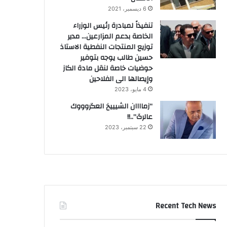
6 ديسمبر، 2021
تنفيذاً لمبادرة رئيس الوزراء
الخاصة بدعم المزارعين… مدير
توزيع المنتجات النفطية الاستاذ
حسين طالب يوجه بتوفير
حوضيات خاصة لنقل مادة الكاز
وإيصالها الى الفلاحين
4 مايو، 2023
“زماااان الشيييخ العگروووك
عالرگ”..!!
22 سبتمبر، 2023
Recent Tech News