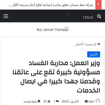
شرطة ميسان تلقي القبض على مطلقي العيارات النارية أثناء تشييع جنائزي في العمارة
بحث عن
الق
الرئيسية
/
الاخبار
الاخبار
وزير العمل: محاربة الفساد
مسؤولية كبيرة تقع على عاتقنا
وقدمنا جهدا كبيرا في ايصال
الخدمات
أرسل
user
6 أبريل، 2023
1
97
دقيقة واحدة