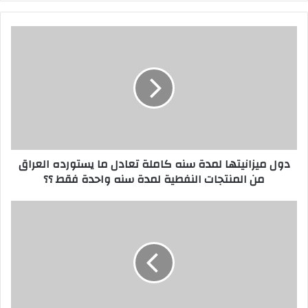
دول
ميزانيتها
لمدة
سنه
كاملة
تعادل
ما
يستورده
العراق
دول ميزانيتها لمدة سنه كاملة تعادل ما يستورده العراق
من
من المنتجات النفطية لمدة سنه واحدة فقط ؟؟
المنتجات
النفطية
لمدة
[
سنه
المتقاعدون
واحدة
…
فقط
وحكومة
؟؟
الضلال
والظلم
والسلب
والنهب