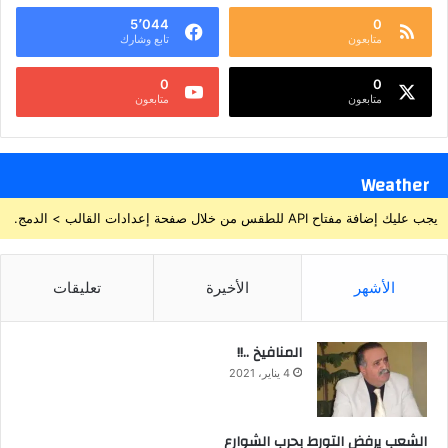
5٬044
0
متابعون
تابع وشارك
0
0
متابعون
متابعون
Weather
يجب عليك إضافة مفتاح API للطقس من خلال صفحة إعدادات القالب > الدمج.
الأشهر
الأخيرة
تعليقات
المنافيخ ..!!
4 يناير، 2021
الشعب يرفض التورط بحرب الشوارع