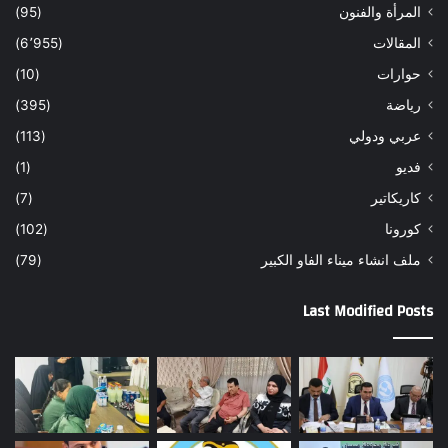
المرأة والفنون
(95)
المقالات
(6٬955)
حوارات
(10)
رياضة
(395)
عربي ودولي
(113)
فديو
(1)
كاريكاتير
(7)
كورونا
(102)
ملف انشاء ميناء الفاو الكبير
(79)
Last Modified Posts