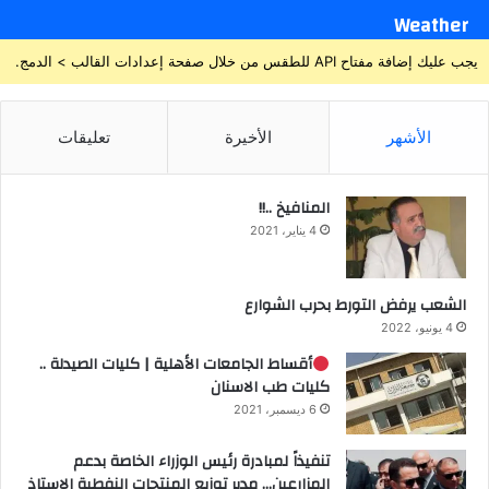
Weather
يجب عليك إضافة مفتاح API للطقس من خلال صفحة إعدادات القالب > الدمج.
الأشهر
الأخيرة
تعليقات
المنافيخ ..!!
4 يناير، 2021
الشعب يرفض التورط بحرب الشوارع
4 يونيو، 2022
أقساط الجامعات الأهلية | كليات الصيدلة ..
كليات طب الاسنان
6 ديسمبر، 2021
تنفيذاً لمبادرة رئيس الوزراء الخاصة بدعم
المزارعين… مدير توزيع المنتجات النفطية الاستاذ