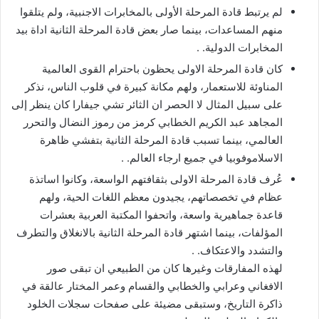
لم يرتبط قادة المرحلة الأولى بالمخابرات الاجنبية، ولم يتلقوا
منهم المساعدات، بينما صار بعض قادة المرحلة الثانية اداة بيد
المخابرات الدولية. .
كان قادة المرحلة الاولى يحظون باحترام القوى العالمية
المناوئة للاستعمار، ولهم مكانة كبيرة في قلوب الناس، نذكر
على سبيل المثال لا الحصر ان الثائر تشي جيفارا كان ينظر إلى
المجاهد عبد الكريم الخطابي كرمز من رموز النضال والتحرر
العالمي، بينما تسبب قادة المرحلة الثانية بتفشي ظاهرة
الاسلاموفوبيا في جميع ارجاء العالم. .
عُرف قادة المرحلة الاولى بثقافتهم الواسعة، وكانوا اساتذة
عظام في تخصصاتهم، يجيدون معظم اللغات الحية، ولهم
قاعدة جماهيرية واسعة، واتحفوا المكتبة العربية بعشرات
المؤلفات، بينما اشتهر قادة المرحلة الثانية بالانغلاق والتطرف
والتشدد والاعتكاف. .
لهذه المفارقات وغيرها كان من الطبيعي ان تبقى صور
الافغاني وعرابي والخطابي والقسام وعمر المختار عالقة في
ذاكرة التاريخ، وستبقى مضيئة على صفحات سجلات الخلود