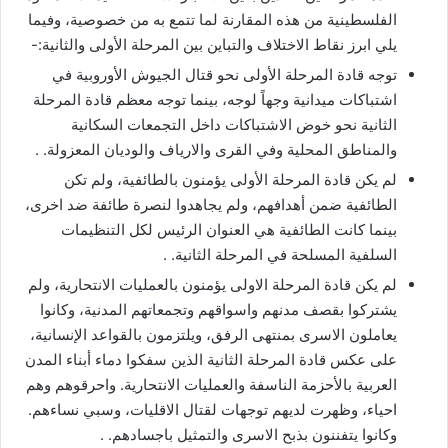
الفلسطينية من هذه المقارنة لما تتمع به من خصوصية، وفيما
يلي ابرز نقاط الاختلاف والتباين بين المرحلة الأولى والثانية:-
توجه قادة المرحلة الأولى نحو قتال الجيوش الأوروبية في
اشتباكات ميدانية وجهاً لوجه، بينما توجه معظم قادة المرحلة
الثانية نحو خوض الاشتباكات داخل التجمعات السكانية
والمناطق المحلية وفي القرى والارياف والوديان المعزولة. .
لم يكن قادة المرحلة الأولى يؤمنون بالطائفية، ولم تكن
الطائفية ضمن أهدافهم، ولم يجاهدوا لنصرة طائفة ضد اخرى،
بينما كانت الطائفية هي العنوان الرئيس لكل التنظيمات
السلفية المسلحة في المرحلة الثانية. .
لم يكن قادة المرحلة الاولى يؤمنون بالعمليات الانتحارية، ولم
يشتركوا بقصف مدنهم واسواقهم وتجمعاتهم المدنية، وكانوا
يعاملون الاسرى بمنتهى الرفق، ويلتزمون بالقواعد الإنسانية،
على عكس قادة المرحلة الثانية الذين سفكوا دماء أبناء المدن
العربية بالأحزمة الناسفة والعمليات الانتحارية. واحرقوهم وهم
احياء، وظهرت لديهم توجهات لقتال الاقليات، وسبي نساءهم.
وكانوا يتفننون بذبح الاسرى والتمثيل باجسادهم. .