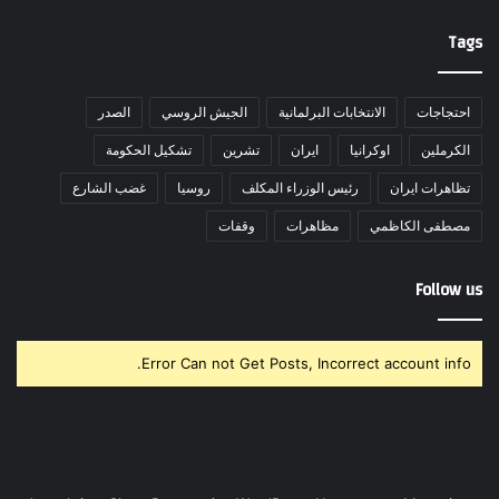
Tags
احتجاجات
الانتخابات البرلمانية
الجيش الروسي
الصدر
الكرملين
اوكرانيا
ايران
تشرين
تشكيل الحكومة
تظاهرات ايران
رئيس الوزراء المكلف
روسيا
غضب الشارع
مصطفى الكاظمي
مظاهرات
وقفات
Follow us
Error Can not Get Posts, Incorrect account info.