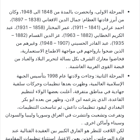
المرحلة الاولى، وانحصرت بالمدة من 1848 الى 1948، وكان
من أبرز قادتها العظام: جمال الدين الافغاني (1838 – 1897)،
احمد عرابي (1841 – 1911)، عمر المختار (1858 – 1931)، عبد
الكريم الخطابي (1882 – 1963)، عز الدين القسام (1882 –
1935)، عبد القادر الحسيني (1907 – 1948). وغيرهم من
الذين ضحوا بارواحهم في مواجهة الاطماع الاستعمارية،
فخاضوا معارك الشرف بكل بسالة لتحرير البلاد والعباد من
قبضة القوى الغربية الغاشمة. .
المرحلة الثانية: وجاءت ولادتها عام 1998 بتأسيس الجبهة
الإسلامية العالمية، وظهرت بعدها تنظيمات وحركات سلفية
جهادية في مناطق متفرقة، أعلنت بعضها الولاء لتنظيم
القاعدة، الذي يتزعمه ابن لادن، وظهر من بعده ابو بكر
البغدادي ليقود تنظيمات داعش، ثم تناسخت التنظيمات،
وتفرعت وتشعبت وانتشرت في العراق وسوريا وليبيا والسودان
وسيناء وأماكن اخرى. .
لكن اللافت للنظر هو الفارق الكبير بين العقيدة القتالية عند
قادة المرحلتين، آخذين بعين الاعتبار استثناء تنظيمات المقاومة