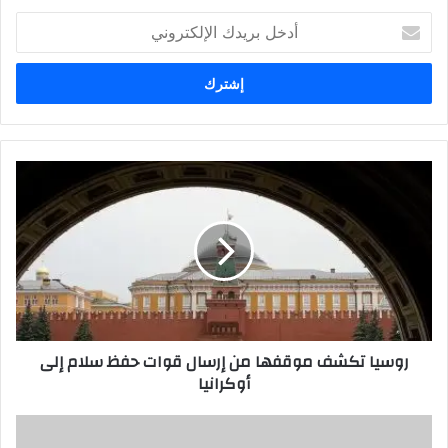
أدخل
بريدك
الإلكتروني
روسيا
تكشف
موقفها
من
إرسال
قوات
حفظ
سلام
إلى
روسيا تكشف موقفها من إرسال قوات حفظ سلام إلى
أوكرانيا
أوكرانيا
نرفع
القبعة