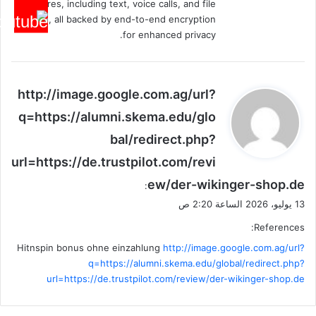
features, including text, voice calls, and file
sharing, all backed by end-to-end encryption
for enhanced privacy.
ي
http://image.google.com.ag/url?
ق
q=https://alumni.skema.edu/glo
و
bal/redirect.php?
ل
url=https://de.trustpilot.com/revi
ew/der-wikinger-shop.de
:
13 يوليو، 2026 الساعة 2:20 ص
References:
Hitnspin bonus ohne einzahlung
http://image.google.com.ag/url?
q=https://alumni.skema.edu/global/redirect.php?
url=https://de.trustpilot.com/review/der-wikinger-shop.de