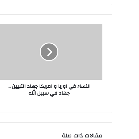
النساء
في
اوربا
و
امريكا
جهاد
التبيين
…
جهاد
النساء في اوربا و امريكا جهاد التبيين …
في
جهاد في سبيل الله
سبيل
الله
مقالات ذات صلة