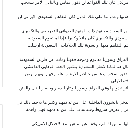
مريكي فان تلك القواعد لن تكون بمامن وبالتالي الامر ينسحب
تها وعدوانها على تلك الدول فان التفاهم السعودي الايراني لن
وامر السعودية ينتهج ذات المنهح العدواني التحريضي والتكفيري
سعودي والتكفيري كان هائلا وكبيرا فإذا لم تقوم السعودية
م التفاهم معها او تسوية تلك الخلافات ( السعودية ارسلت
العراق وسوريا مدعوم وموجه فقهيا وماديا عن طريق السعودية
 هنا لماذا لاتعلن السعودية بتكفير الخط الوهابي الداعشي
قدير تسحب يدها من عناصر الارهاب علنا وجهارا ونهارا ومن
ته الاولى
ر عدوانها وفي العراق وسوريا واثار الدمار وحصار لبنان والفتن
دخل بالشؤون الداخلية على من تدعمهم وكثير ما يلاحظ ذلك في
ان ايران تفرض شروط وسياسات على من تدعمهم فهي واهمة
ا بمامن اذا لم تتوقف عن تماهيها مع الاحتلال الامريكي