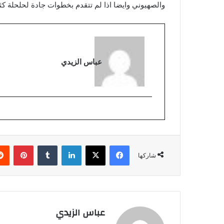
والصهيوني وايضا اذا لم تتقدم بخطوات جادة لحلحلة كث
عباس الزيدي
فيسبوك
‫X
لينكدإن
بينتي
شاركها
عباس الزيدي