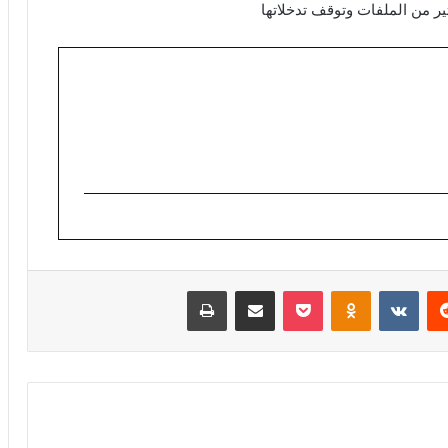
ير من الملفات وتوقف تدخلاتها
ريست
Odnoklassniki
‫Pocket
مشاركة عبر البريد
طباعة