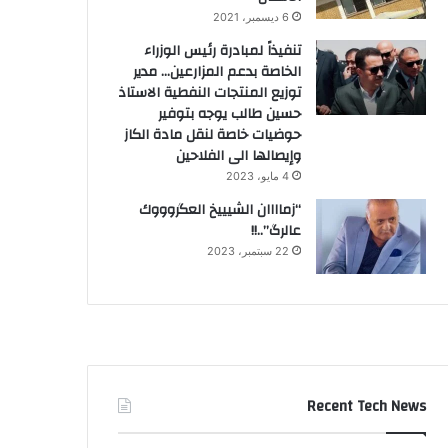
6 ديسمبر، 2021
تنفيذاً لمبادرة رئيس الوزراء
الخاصة بدعم المزارعين… مدير
توزيع المنتجات النفطية الاستاذ
حسين طالب يوجه بتوفير
حوضيات خاصة لنقل مادة الكاز
وإيصالها الى الفلاحين
4 مايو، 2023
“زماااان الشيييخ العگروووك
عالرگ”..!!
22 سبتمبر، 2023
Recent Tech News