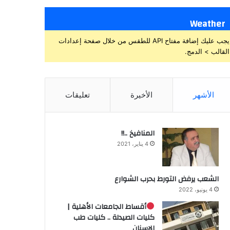
Weather
يجب عليك إضافة مفتاح API للطقس من خلال صفحة إعدادات
القالب > الدمج.
الأشهر
الأخيرة
تعليقات
المنافيخ ..!!
4 يناير، 2021
الشعب يرفض التورط بحرب الشوارع
4 يونيو، 2022
أقساط الجامعات الأهلية |
كليات الصيدلة .. كليات طب
الاسنان