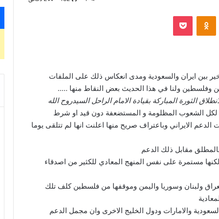
‫Pocket
Odnoklassniki
اخير بين ايران والسعودية ومدى انعكاس ذلك على الملفات
من وفلسطين ولنا في هذا الحديث بعض النقاط منها …..
لانطلاق الثورة المباركة بقيادة الامام الراحل السيدروح الله
لكل الشعوب المظلومة و المستضعفة دون قيد او شرط
 الدعم الايراني وباعتراف صريح منها اعلنت انها لم تتلقى يوما
بالمطلق مقابل ذلك الدعم
 لكنها مستمرة على نفس المنهج المعادي للكثير من اصدقاء
راق ولبنان وسوريا واليمن وموقفها من فلسطين كلف تلك
عادية
لسعودية والامارات ودول الخليج الاخرى وان مجمل الدعم