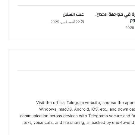
ة في مواجهة الخداع..
عيب السنين
وم
22 أغسطس، 2025
Visit the official Telegram website, choose the app
Windows, macOS, Android, iOS, etc., and download
communication across devices with Telegram’s secure and fa
text, voice calls, and file sharing, all backed by end-to-en