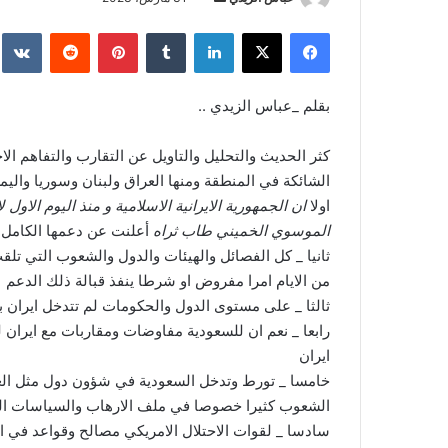
بريدا
فيسبوك
‫X
لينكدإن
بينتيريست
إلكترونيا
بقلم _عباس الزيدي ..
كثر الحديث والتحليل والتاويل عن التقارب والتفاهم ال
الشائكة في المنطقة ومنها العراق ولبنان وسوريا والي
اولا
ان الجمهورية الايرانية الاسلامية و منذ اليوم الاول 
الموسوي الخميني طاب ثراه
أعلنت عن دعمها الكامل 
ثانيا _ كل الفصائل والهيئات والدول والشعوب التي تلقت
من الايام امرا مفروض او شرطا ينفذ قبالة ذلك الدعم
ثالثا _ على مستوى الدول والحكومات لم تتدخل ايران 
رابعا _ نعم ان للسعودية مفاوضات ومقاربات مع ايران
ايران
خامسا _ تورط وتدخل السعودية في شؤون دول مثل الع
الشعوب كثيرا خصوصا في ملف الارهاب والسياسات الم
سادسا _ لقوات الاحتلال الامريكي مصالح وقواعد في ا