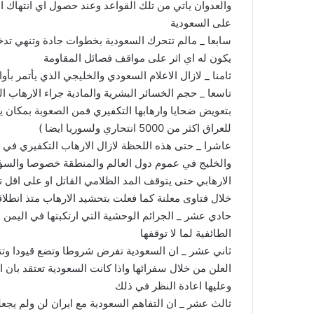
والعدوان ياتي من تلك القواعد وعند حصول اي انتهاك ا
على السعودية
سابعا _ مالم تتحرك السعودية بخطوات جادة وتنهي تدخلا
يكون له اي اثر على مواقف فصائل المقاومة
ثامنا _ لازال الاعلام السعودي والخليجي الذي يأتمر بأ
تاسعا _ حجم الخسائر البشرية والمادية جراء الارهاب ال
بتعويض ضحايا وارهابها التكفيري فمن الصعوبة بمكان يت
للعراق اكثر من 5000 انتحاري ولسوريا ايضا )
عاشرا _ حتى هذه اللحظة لازال الارهاب التكفيري في 
والخليج في عموم دول العالم والمنطقة خصوصا والسؤال
الارهابي حتى يتوقف المد الظلامي القاتل او على اقل ت
خلال فتاوى معلنة كما فعلت بتحشيد الارهاب متذ انطلاق
حادي عشر _ الجرائم الوحشية التي ارتكبتها في اليمن اث
الطائفية لما لا توقفها
ثاني عشر _ ان السعودية تفرض شروطا وتضع قيودا وتت
العلن من خلال سفرائها واذا كانت السعودية تعتقد ب
وعليها اعادة النظر في ذلك
ثالث عشر _ ان التفاهم السعودية مع ايران لن ولم يجعله