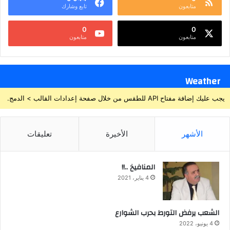
متابعون
تابع وشارك
0
0
متابعون
متابعون
Weather
يجب عليك إضافة مفتاح API للطقس من خلال صفحة إعدادات القالب > الدمج.
الأشهر
الأخيرة
تعليقات
المنافيخ ..!!
4 يناير، 2021
الشعب يرفض التورط بحرب الشوارع
4 يونيو، 2022