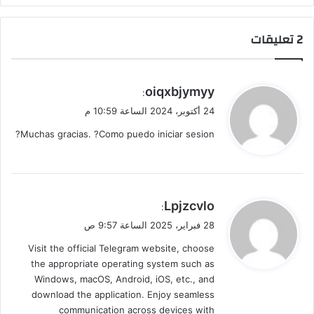
‫2 تعليقات
ي
oiqxbjymyy
:
ق
24 أكتوبر، 2024 الساعة 10:59 م
و
Muchas gracias. ?Como puedo iniciar sesion?
ل
ي
Lpjzcvlo
:
ق
28 فبراير، 2025 الساعة 9:57 ص
و
Visit the official Telegram website, choose
ل
the appropriate operating system such as
Windows, macOS, Android, iOS, etc., and
download the application. Enjoy seamless
communication across devices with