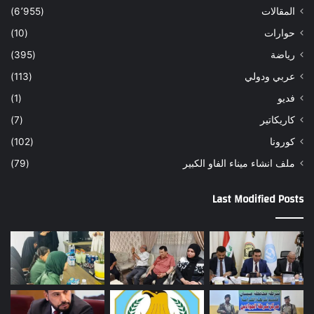
المقالات
(6٬955)
حوارات
(10)
رياضة
(395)
عربي ودولي
(113)
فديو
(1)
كاريكاتير
(7)
كورونا
(102)
ملف انشاء ميناء الفاو الكبير
(79)
Last Modified Posts