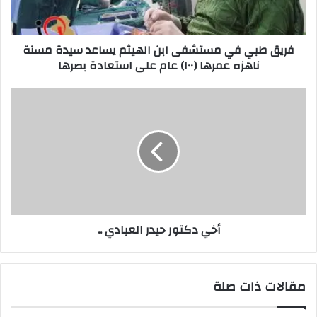
يساعد
سيدة
مسنة
فريق طبي في مستشفى ابن الهيثم يساعد سيدة مسنة
ناهزه
ناهزه عمرها (١٠٠) عام على استعادة بصرها
عمرها
(١٠٠)
عام
أخي
على
دكتور
استعادة
حيدر
بصرها
العبادي
..
أخي دكتور حيدر العبادي ..
مقالات ذات صلة