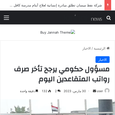
شرطة ميسان تلقي القبض على مطلقي العيارات النارية أثناء تشييع جنائزي في العمارة
بحث عن
الق
الرئيسية
/
الاخبار
الاخبار
مسؤول حكومي يرجح تأخر صرف
رواتب المتقاعدين اليوم
أرسل
user
30 مارس، 2023
2
132
دقيقة واحدة
بريدا
إلكترونيا