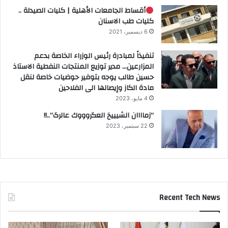
أقساط الجامعات الأهلية | كليات الصيدلة ..
كليات طب الاسنان
6 ديسمبر، 2021
تنفيذاً لمبادرة رئيس الوزراء الخاصة بدعم
المزارعين… مدير توزيع المنتجات النفطية الاستاذ
حسين طالب يوجه بتوفير حوضيات خاصة لنقل
مادة الكاز وإيصالها الى الفلاحين
4 مايو، 2023
“زماااان الشيييخ العگروووك عالرگ”..!!
22 سبتمبر، 2023
Recent Tech News