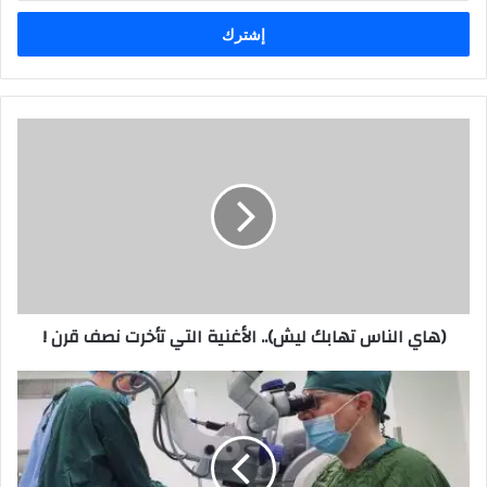
الإلكتروني
(هاي
الناس
تهابك
ليش)..
الأغنية
التي
تأخرت
نصف
قرن
(هاي الناس تهابك ليش).. الأغنية التي تأخرت نصف قرن !
!
فريق
طبي
في
مستشفى
ابن