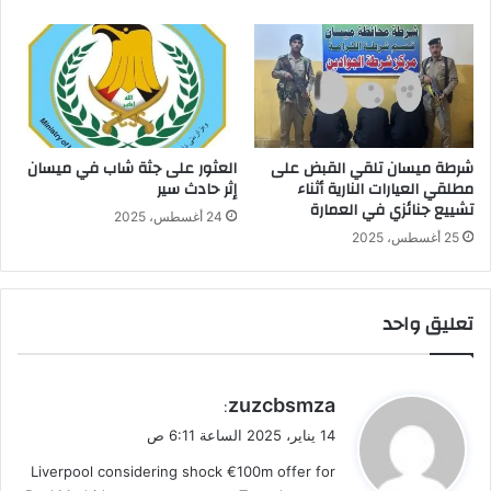
شرطة ميسان تلقي القبض على
العثور على جثة شاب في ميسان
مطلقي العيارات النارية أثناء
إثر حادث سير
تشييع جنائزي في العمارة
24 أغسطس، 2025
25 أغسطس، 2025
تعليق واحد
ي
zuzcbsmza
:
ق
14 يناير، 2025 الساعة 6:11 ص
و
Liverpool considering shock €100m offer for
ل