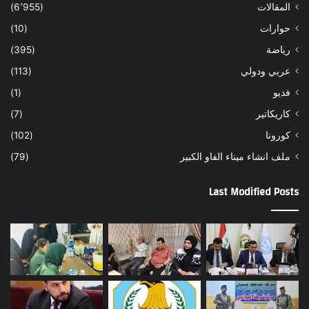
المقالات
(6٬955)
حوارات
(10)
رياضة
(395)
عربي ودولي
(113)
فديو
(1)
كاريكاتير
(7)
كورونا
(102)
ملف انشاء ميناء الفاو الكبير
(79)
Last Modified Posts