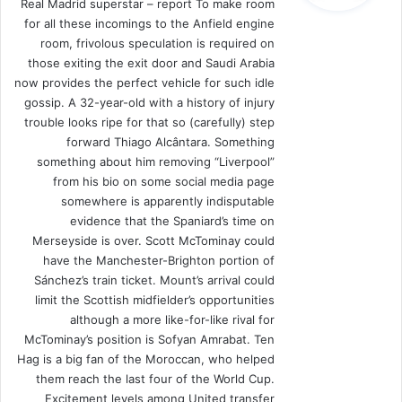
Real Madrid superstar – report To make room
for all these incomings to the Anfield engine
room, frivolous speculation is required on
those exiting the exit door and Saudi Arabia
now provides the perfect vehicle for such idle
gossip. A 32-year-old with a history of injury
trouble looks ripe for that so (carefully) step
forward Thiago Alcântara. Something
something about him removing “Liverpool”
from his bio on some social media page
somewhere is apparently indisputable
evidence that the Spaniard’s time on
Merseyside is over. Scott McTominay could
have the Manchester-Brighton portion of
Sánchez’s train ticket. Mount’s arrival could
limit the Scottish midfielder’s opportunities
although a more like-for-like rival for
McTominay’s position is Sofyan Amrabat. Ten
Hag is a big fan of the Moroccan, who helped
them reach the last four of the World Cup.
Excitement levels among United transfer