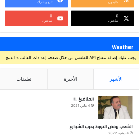
متابعون
تابع وشارك
0
0
متابعون
متابعون
Weather
يجب عليك إضافة مفتاح API للطقس من خلال صفحة إعدادات القالب > الدمج.
الأشهر
الأخيرة
تعليقات
المنافيخ ..!!
4 يناير، 2021
الشعب يرفض التورط بحرب الشوارع
4 يونيو، 2022