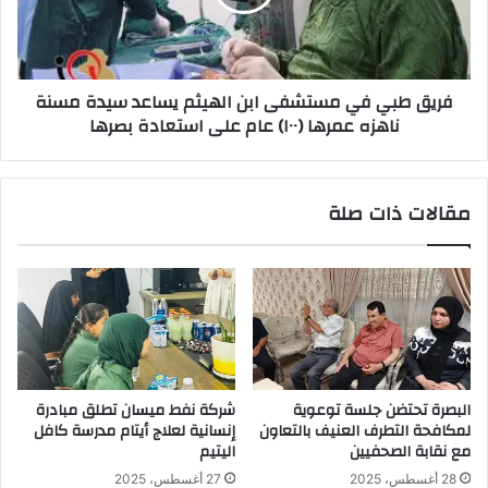
الهيثم
يساعد
سيدة
مسنة
فريق طبي في مستشفى ابن الهيثم يساعد سيدة مسنة
ناهزه
ناهزه عمرها (١٠٠) عام على استعادة بصرها
عمرها
(١٠٠)
عام
على
مقالات ذات صلة
استعادة
بصرها
البصرة تحتضن جلسة توعوية
شركة نفط ميسان تطلق مبادرة
لمكافحة التطرف العنيف بالتعاون
إنسانية لعلاج أيتام مدرسة كافل
مع نقابة الصحفيين
اليتيم
28 أغسطس، 2025
27 أغسطس، 2025