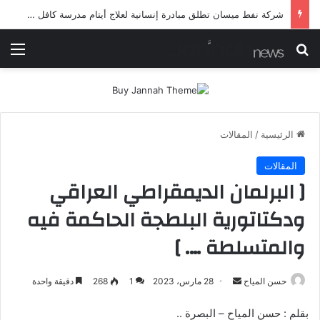
شرطة ميسان تلقي القبض على مطلقي العيارات النارية أثناء تشييع جنائزي في العمارة
بحث عن
الق
الرئيسية
/
المقالات
المقالات
[ البرلمان الديمقراطي العراقي
ودكتاتورية البلطجة الحاكمة فيه
والمتسلطة …. ]
أرسل
حسن المياح
28 مارس، 2023
1
268
دقيقة واحدة
بريدا
بقلم : حسن المياح – البصرة ..
إلكترونيا