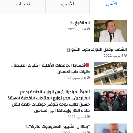
الأشهر
الأخيرة
تعليقات
المنافيخ ..!!
4 يناير، 2021
الشعب يرفض التورط بحرب الشوارع
4 يونيو، 2022
أقساط الجامعات الأهلية | كليات الصيدلة ..
كليات طب الاسنان
6 ديسمبر، 2021
تنفيذاً لمبادرة رئيس الوزراء الخاصة بدعم
المزارعين… مدير توزيع المنتجات النفطية الاستاذ
حسين طالب يوجه بتوفير حوضيات خاصة لنقل
مادة الكاز وإيصالها الى الفلاحين
4 مايو، 2023
“زماااان الشيييخ العگروووك عالرگ”..!!
22 سبتمبر، 2023