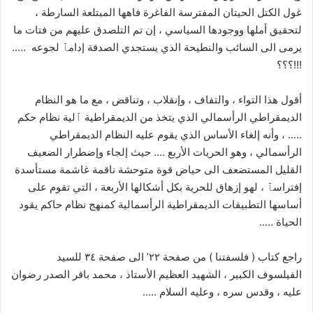
غول الكتل الحيتان المفترسة الفاغرة فاهها المبتلعة السارطة ،
لتحقيق أملها ووجودها السياسي ، إن تم التلصدق عليهم من فتات ما
يرمى الى السائب والنطيحة الذي يستجدي الصدقة إدامٱ لجوعه …..
!!!؟؟؟
أقول هذا التواء ، والتفاف ، وإنقلاب ، وتناقض ، مع ما هو النظام
الديمقراطي الرأسمالي الذي يتخذ من الديمقراطية ٱلية نظام حكم
….. ، وأنه إلغاء الأساس الذي يقوم عليه النظام الديمقراطي
الرأسمالي ، وهو الحريات الأربع …. حيث إلجاء وإضطرار الضعيف
القليل المستضعف الى حياض قوة متوحشة ناقمة غاشمة مستأسدة
إفتراسٱ ، لهو إزهاق للحرية بكل أشكالها الأربعة ، التي تقوم على
أساسها التطبيقات الديمقراطية الرأسمالية كمنهج نظام حاكم يقود
الحياة …..
راجع كتاب ( فلسفتنا ) من صفحة ٢٢’ الى صفحة ٣٤ للسيد
الفيلسوف الكبير ، الشهيد العظيم الأستاذ ، محمد باقر الصدر رضوان
عليه ، وقدس سره ، وعليه السلام …..