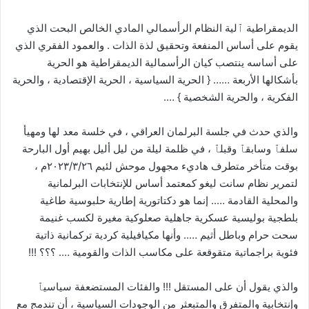
الديمقراطية ٱلية النظام الرأسمالي المادي الخالص البحت الذي
يقوم على أساس المنفعة وتحقيق لذة الذات . والعمود الفقري الذي
على أساسه ينتصب كيان الرأسمالية الديمقراطية هو الحرية
بأشكالها الأربعة …… { الحرية السياسية ، الحرية الإقتصادية ، والحرية
الفكرية ، والحرية الشخصية } ….
والذي حدث في جلسة البرلمان العراقي ، في خلسة معد لها ومهيأ
سلفٱ وسابقٱ وقبلٱ ، في ظلمة ليلة من ليل أليل بهيم أول البارحة
بوقت متأخر متطرف هاديء مجهول موحش لئيم ٢٠٢٣/٣/٢٦م ،
لتمرير نظام سانت ليغو كمعتمد أساس للإنتخابات البرلمانية
والمحلية القادمة ….. إنما هو دكتاتورية إطارية حلبوسية طاغية
بلطجية بوليسية عسكرية جاهلية صعلوكية مغيرة لكسب غنيمة
سحت حرام وباطل أثيم ….. وأنها مكيافيلية كردية تركمانية ذاتية
فئوية براجماتية متقوقعة على مكاسب الذات والقومية …. ؟؟؟ !!!
والذي يقول أن على المستقل !!! والفئات المستضعفة سياسيٱ
وإنتخابية والمتفرق والمتبعثر من الوجودات السياسية ، أن تندمج مع