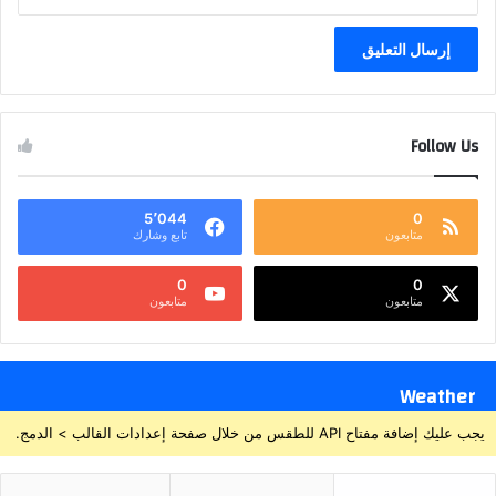
Follow Us
5٬044
0
متابعون
تابع وشارك
0
0
متابعون
متابعون
Weather
يجب عليك إضافة مفتاح API للطقس من خلال صفحة إعدادات القالب > الدمج.