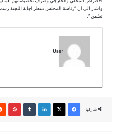
الاقتراض المحلي والخارجي وصرف تخصيصاتهم المالي
واشار الى ان “رئاسة المجلس تنتظر اجابة اللجنة رسميا
تسّمن “.
User
فيسبوك
‫X
لينكدإن
بينتي
شاركها