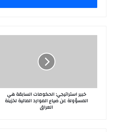
خبير
استراتيجي:
الحكومات
السابقة
هي
المسؤولة
عن
ضياع
الموارد
خبير استراتيجي: الحكومات السابقة هي
المالية
المسؤولة عن ضياع الموارد المالية لخزينة
لخزينة
العراق
العراق