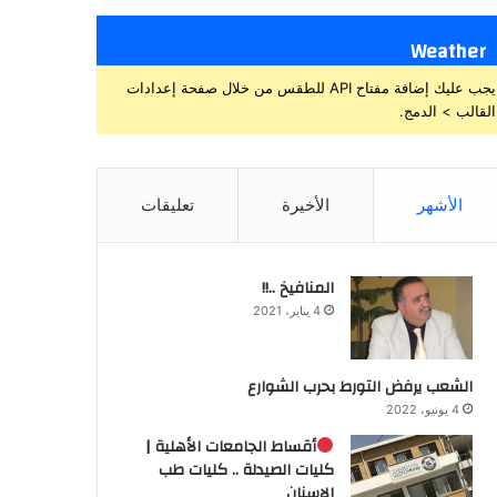
Weather
يجب عليك إضافة مفتاح API للطقس من خلال صفحة إعدادات
القالب > الدمج.
الأشهر
الأخيرة
تعليقات
المنافيخ ..!!
4 يناير، 2021
الشعب يرفض التورط بحرب الشوارع
4 يونيو، 2022
أقساط الجامعات الأهلية |
كليات الصيدلة .. كليات طب
الاسنان