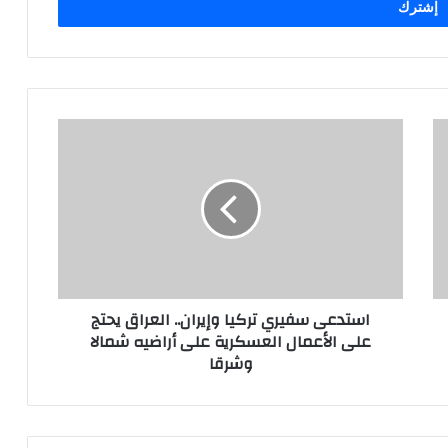
استدعى
سفيري
تركيا
وإيران..
العراق
يحتج
على
الأعمال
العسكرية
استدعى سفيري تركيا وإيران.. العراق يحتج
على
على الأعمال العسكرية على أراضيه شمالا
أراضيه
وشرقا
شمالا
وشرقا