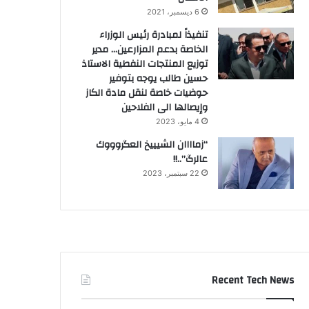
6 ديسمبر، 2021
تنفيذاً لمبادرة رئيس الوزراء
الخاصة بدعم المزارعين… مدير
توزيع المنتجات النفطية الاستاذ
حسين طالب يوجه بتوفير
حوضيات خاصة لنقل مادة الكاز
وإيصالها الى الفلاحين
4 مايو، 2023
“زماااان الشيييخ العگروووك
عالرگ”..!!
22 سبتمبر، 2023
Recent Tech News