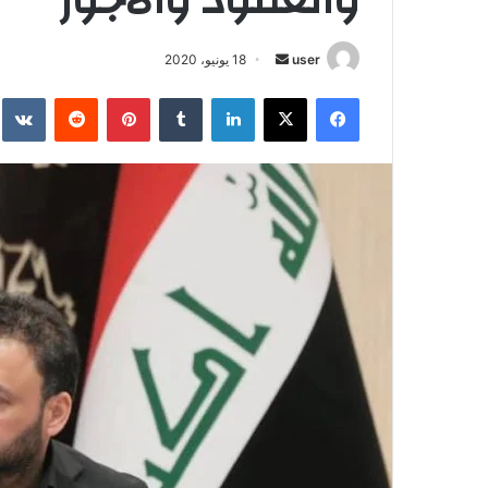
أرسل
user
18 يونيو، 2020
بريدا
فيسبوك
‫X
لينكدإن
بينتيريست
إلكترونيا