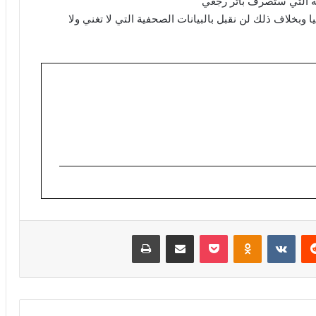
ة التي ستصرف بأثر رجعي
 وبخلاف ذلك لن نقبل بالبيانات الصحفية التي لا تغني ولا
ريست
Odnoklassniki
‫Pocket
مشاركة عبر البريد
طباعة