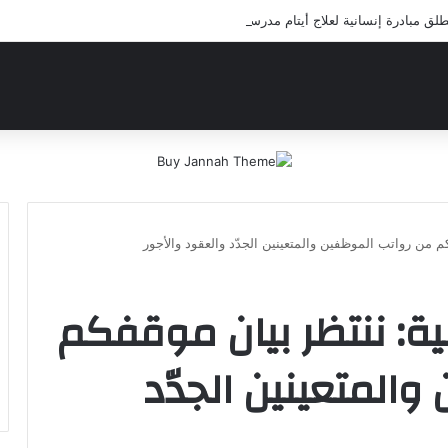
 مبادرة إنسانية لعلاج أيتام مدرسة كافل اليتيم
فكم من رواتب الموظفين والمتعينين الجدّد والعقود والأجور
بية: ننتظر بيان موقفكم
المتعينين الجدّد