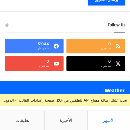
Follow Us
5٬044
0
متابعون
تابع وشارك
0
0
متابعون
متابعون
Weather
يجب عليك إضافة مفتاح API للطقس من خلال صفحة إعدادات القالب > الدمج.
الأشهر
الأخيرة
تعليقات