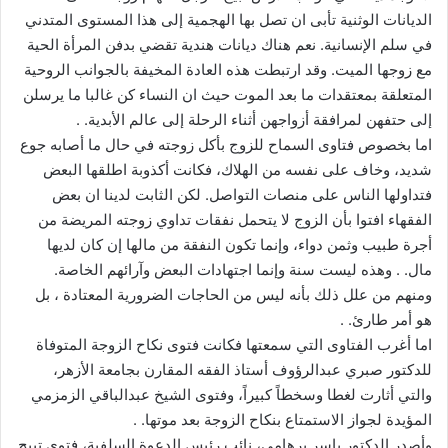
الديانات الوثنية تأبى ان تصل بها الهجمية إلى هذا المستوى المتدني
في سلم الإنسانية. نعم هناك ديانات هندية تقضي بدفن المرأة الحية
مع زوجها الميت. وقد ارتبطت هذه العادة المخيفة بالجوانب الروحية
المتعلقة بمعتقدات ما بعد الموت حيث ان النساء كن ‏غالبا ما يرسلن
إلى حتفهن لمرافقة أزواجهن أثناء الرحلة إلى عالم الأبدية. .
اما بخصوص فتاوى السماح للزوج بأكل زوجته في حال ما أصابه جوع
شديد، وخاف على نفسه من الهلاك، فكانت أكذوبة اطلقها البعض
فتداولها الناس على منصات التواصل. لكن الثابت لدينا ان بعض
الفقهاء افتوا بأن الزوج لا يتحمل نفقات تداوي زوجته المريضة من
أجرة طبيب وثمن دواء، وإنما تكون النفقة من مالها إن كان لديها
مال. . وهذه ليست سنة وإنما اجتهادات البعض وآرائهم الخاصة.
ومنهم من علل ذلك بأنه ليس من الحاجات الضرورية المعتادة ، بل
هو أمر طارئ. .
اما أغرب الفتاوى التي سمعتها فكانت فتوى نكاح الزوجة المتوفاة
للدكتور صبري عبدالرؤوف أستاذ الفقه المقارن بجامعة الأزهر،
والتي أثارت لغطا وسخطاً كبيراً، وفتوى الشيخ عبدالباقي الزمزمي
المؤيدة لجواز الاستمتاع بنكاح الزوجة بعد موتها. .
وأصدر الدكتور ياسر برهامى، نائب رئيس الدعوة السلفية، فتوى تبيح