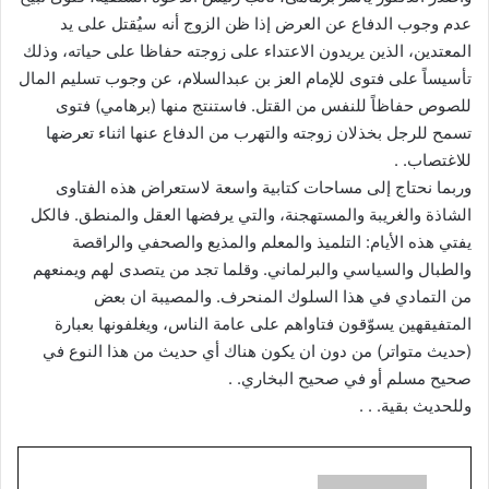
عدم وجوب الدفاع عن العرض إذا ظن الزوج أنه سيُقتل على يد
المعتدين، الذين يريدون الاعتداء على زوجته حفاظا على حياته، وذلك
تأسيساً على فتوى للإمام العز بن عبدالسلام، عن وجوب تسليم المال
للصوص حفاظاً للنفس من القتل. فاستنتج منها (برهامي) فتوى
تسمح للرجل بخذلان زوجته والتهرب من الدفاع عنها اثناء تعرضها
للاغتصاب. .
وربما نحتاج إلى مساحات كتابية واسعة لاستعراض هذه الفتاوى
الشاذة والغريبة والمستهجنة، والتي يرفضها العقل والمنطق. فالكل
يفتي هذه الأيام: التلميذ والمعلم والمذيع والصحفي والراقصة
والطبال والسياسي والبرلماني. وقلما تجد من يتصدى لهم ويمنعهم
من التمادي في هذا السلوك المنحرف. والمصيبة ان بعض
المتفيقهين يسوّقون فتاواهم على عامة الناس، ويغلفونها بعبارة
(حديث متواتر) من دون ان يكون هناك أي حديث من هذا النوع في
صحيح مسلم أو في صحيح البخاري. .
وللحديث بقية. . .