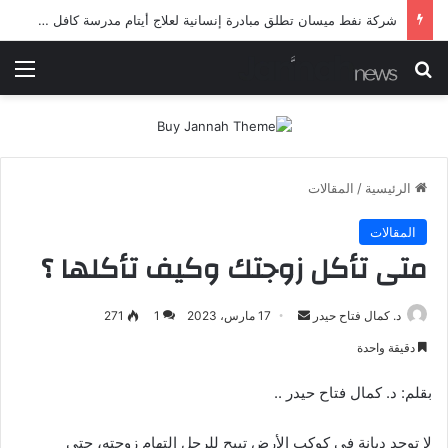
شرطة ميسان تلقي القبض على مطلقي العيارات النارية أثناء تشييع جنائزي في العمارة
بحث عن
الق
الرئيسية
/
المقالات
المقالات
متى تأكل زوجتك وكيف تأكلها ؟
أرسل
د. كمال فتاح حيدر
17 مارس، 2023
1
271
بريدا
دقيقة واحدة
إلكترونيا
بقلم: د. كمال فتاح حيدر ..
لا توجد ديانة في كوكب الأرض تبيح للرجل التهام زوجته، حتى