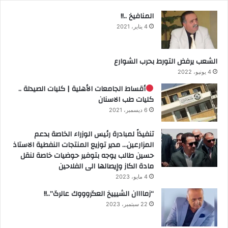
المنافيخ ..!!
4 يناير، 2021
الشعب يرفض التورط بحرب الشوارع
4 يونيو، 2022
أقساط الجامعات الأهلية | كليات الصيدلة ..
كليات طب الاسنان
6 ديسمبر، 2021
تنفيذاً لمبادرة رئيس الوزراء الخاصة بدعم
المزارعين… مدير توزيع المنتجات النفطية الاستاذ
حسين طالب يوجه بتوفير حوضيات خاصة لنقل
مادة الكاز وإيصالها الى الفلاحين
4 مايو، 2023
“زماااان الشيييخ العگروووك عالرگ”..!!
22 سبتمبر، 2023