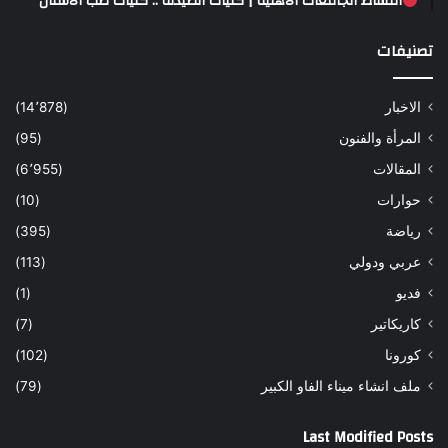
أقساط الجامعات الأهلية | كليات الصيدلة .. كليات طب الاسنان
تصنيفات
الاخبار
(14٬878)
المرأة والفنون
(95)
المقالات
(6٬955)
حوارات
(10)
رياضة
(395)
عربي ودولي
(113)
فديو
(1)
كاريكاتير
(7)
كورونا
(102)
ملف انشاء ميناء الفاو الكبير
(79)
Last Modified Posts