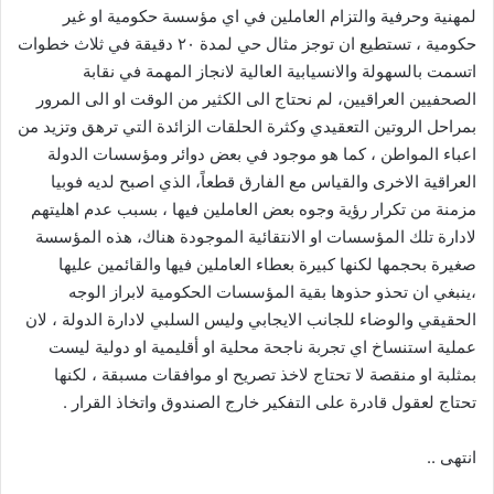
لمهنية وحرفية والتزام العاملين في اي مؤسسة حكومية او غير
حكومية ، تستطيع ان توجز مثال حي لمدة ٢٠ دقيقة في ثلاث خطوات
اتسمت بالسهولة والانسيابية العالية لانجاز المهمة في نقابة
الصحفيين العراقيين، لم نحتاج الى الكثير من الوقت او الى المرور
بمراحل الروتين التعقيدي وكثرة الحلقات الزائدة التي ترهق وتزيد من
اعباء المواطن ، كما هو موجود في بعض دوائر ومؤسسات الدولة
العراقية الاخرى والقياس مع الفارق قطعاً، الذي اصبح لديه فوبيا
مزمنة من تكرار رؤية وجوه بعض العاملين فيها ، بسبب عدم اهليتهم
لادارة تلك المؤسسات او الانتقائية الموجودة هناك، هذه المؤسسة
صغيرة بحجمها لكنها كبيرة بعطاء العاملين فيها والقائمين عليها
،ينبغي ان تحذو حذوها بقية المؤسسات الحكومية لابراز الوجه
الحقيقي والوضاء للجانب الايجابي وليس السلبي لادارة الدولة ، لان
عملية استنساخ اي تجربة ناجحة محلية او أقليمية او دولية ليست
بمثلبة او منقصة لا تحتاج لاخذ تصريح او موافقات مسبقة ، لكنها
تحتاج لعقول قادرة على التفكير خارج الصندوق واتخاذ القرار .
انتهى ..