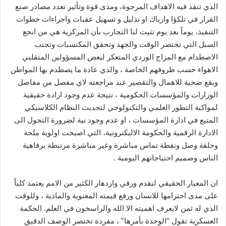
الذي تنفذ فيه الاهداف المرجوة، ومدى قوة وتأثير تعدد مصادر صنع
القرار في تلكؤا وارباك او تذليل و تسهيل عقبات واجراءات خطوات
التنفيذ، يوماً بعد يوم تثبت لنا التجارب بأن المركزية هي من انجع
السبل التي تختصر الوقت والجهد وتحقق المكتسبات وتجنب
الاصطدام مع المزاج الوردي المتعكر لبعض المسؤولين المتقلبي
الاهواء حسب ظروفهم الخاصة ، والذي عادة ما يصطدم بها المواطن
ويقع ضحية للاهمال والتقصير عند مراجعته لاي مفصل من مفاصل
الوزارات والمؤسسات الحكومية ، نتيجة عدم وجود ارادة حقيقية
لمواكبة التطور العلمي والتكنولوجي لتحديث النظام الكلاسيكي
المتبع في ادارة المؤسسات ، او عدم وجود نية لضرورة التحول الى
الادارة الرقمية والحكومة الاليكترونية، التي اصبحت اولوية ملحة
وحلقة وصل ونقطة تماس مباشرة وغير مباشرة مرتبطة برفاهية
الناس وصميم احتياجاتهم اليومية .
ان المعيار الحقيقي لتقدم ورقي وازدهار الكثير من الامم يعتمد كلياً
على مدى احترامها للانسان ورفع قيمته المعنوية والمادية ، وللوقت
الذي له ثمن لايعرف اهميته الا الله والراسخون في العلم. الحكمة
العسكرية تقول “الوحدة بأمرها” ، مفردة تختصر الوصف الدقيق