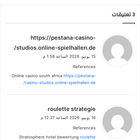
‫3 تعليقات
ي
https://pestana-casino-
ق
studios.online-spielhallen.de/
:
و
15 يونيو، 2026 الساعة 1:58 م
ل
References:
Online casino south africa
https://pestana-
casino-studios.online-spielhallen.de/
ي
roulette strategie
:
ق
16 يونيو، 2026 الساعة 12:27 م
و
References:
ل
Stratosphere hotel bewertung
roulette