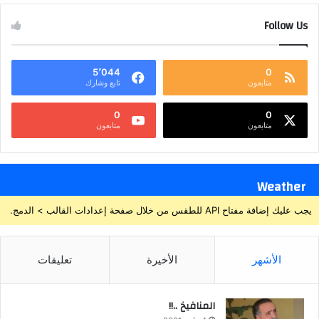
Follow Us
5٬044
0
متابعون
تابع وشارك
0
0
متابعون
متابعون
Weather
يجب عليك إضافة مفتاح API للطقس من خلال صفحة إعدادات القالب > الدمج.
الأشهر
الأخيرة
تعليقات
المنافيخ ..!!