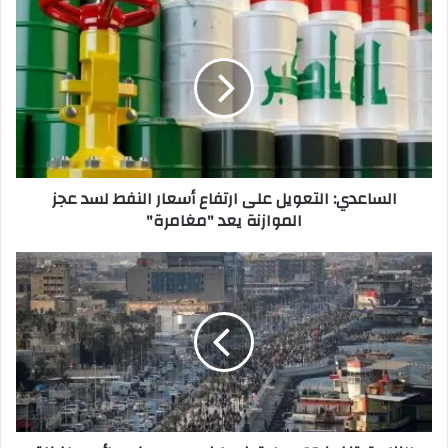
الساعدي:
التعويل
على
ارتفاع
أسعار
النفط
لسد
عجز
الموازنة
الساعدي: التعويل على ارتفاع أسعار النفط لسد عجز
يعد
الموازنة يعد "مغامرة"
"مغامرة"
النزاهة:
تنفيذ
12
عملية
ضبط
في
عدد
من
دوائر