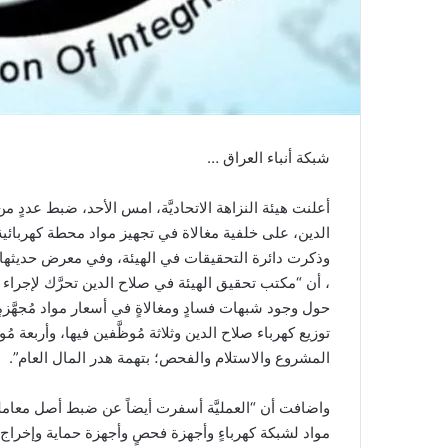
شبكة أنباء العراق …
أعلنت هيئة النزاهة الاتحاديَّة، امس الأحد، ضبط عدد
الدين، على خلفية مغالاة في تجهيز مواد محطة كهربائية تسببت بهدر 
وذكرت دائرة التحقيقات في الهيئة، وفي معرض حديثها عن تف
، أن “مكتب تحقيق الهيئة في صلاح الدين تحرَّك لإجراء 
حول وجود شبهات فسادٍ ومغالاةٍ في أسعار مواد مُجهَّزةٍ 
توزيع كهرباء صلاح الدين وثلاثة مُوظَّفين فيها، وأربعة 
المشروع والاستلام والفحص؛ بتهمة هدر المال العام”.
واضافت أن “العمليَّة أسفرت أيضاً عن ضبط أصل معا