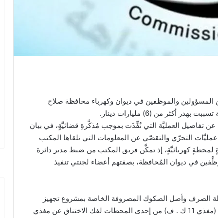
ٍ من المسؤولين والموظفين في ديوان وكهرباء محافظة صلاح
أكثر من (6) مليارات دينار.
اصيل العمليَّة التي نُفِّذَت بموجب مُذكَّرةِ قضائيَّةٍ، في بيان
عمليَّات التحرّي والتقصّي عن المعلومات التي تلقاها المكتب
لمحطةٍ كهربائيَّةٍ، إذ تمكَّن فريق المكتب من ضبط مدير دائرة
مُوظَّفين في ديوان المُحافظة، بصفتهم أعضاء لجنتي تنفيذ
ملة الصرف وأصل الصكوك المصروفة الخاصة بمشروع تجهيز
مواد لشبكة كهرباءٍ وأجهزة فحصٍ وأجهزة حماية وإخراج (مغذي 11 ك . ف) من إحدى المحطات لفك الاختناق عن مغذي