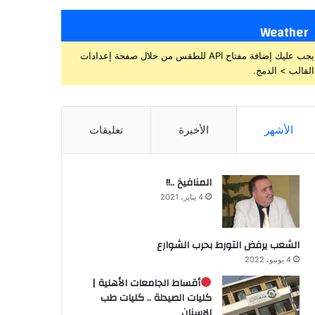
Weather
يجب عليك إضافة مفتاح API للطقس من خلال صفحة إعدادات
القالب > الدمج.
الأشهر
الأخيرة
تعليقات
المنافيخ ..!!
4 يناير، 2021
الشعب يرفض التورط بحرب الشوارع
4 يونيو، 2022
أقساط الجامعات الأهلية |
كليات الصيدلة .. كليات طب
الاسنان