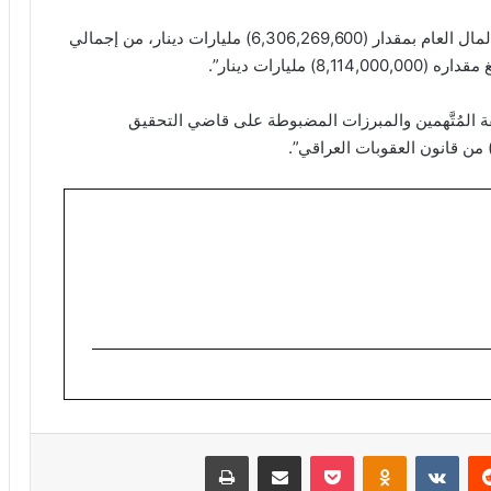
وتابعت، أنَّ “تحقيقات الفريق الأوليَّة أثبتت وجود هدرٍ بالمال العام بمقدار (6,306,269,600) مليارات دينار، من إجمالي
ليارات دينار”.
قة المُتَّهمين والمبرزات المضبوطة على قاضي التحقيق
ريست
Odnoklassniki
‫Pocket
مشاركة عبر البريد
طباعة