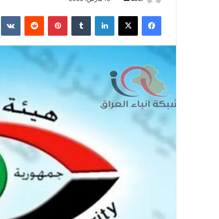
بريدا
فيسبوك
‫X
لينكدإن
بينتيريست
إلكترونيا