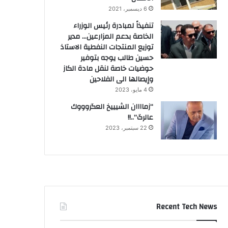
6 ديسمبر، 2021
تنفيذاً لمبادرة رئيس الوزراء
الخاصة بدعم المزارعين… مدير
توزيع المنتجات النفطية الاستاذ
حسين طالب يوجه بتوفير
حوضيات خاصة لنقل مادة الكاز
وإيصالها الى الفلاحين
4 مايو، 2023
“زماااان الشيييخ العگروووك
عالرگ”..!!
22 سبتمبر، 2023
Recent Tech News