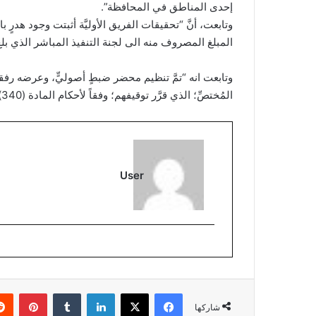
إحدى المناطق في المحافظة”.
المبلغ المصروف منه الى لجنة التنفيذ المباشر الذي بلغ مقداره (8,114,000,000) م
وتابعت انه “تمَّ تنظيم محضر ضبطٍ أصوليٍّ، وعرضه رف
المُختصِّ؛ الذي قرَّر توقيفهم؛ وفقاً لأحكام المادة (340) من قانون العقوبات العراقي”.
User
فيسبوك
‫X
لينكدإن
بينتي
شاركها