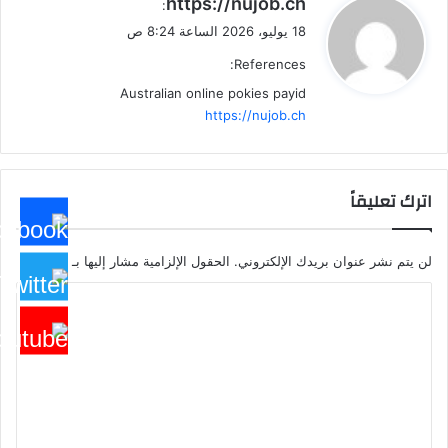
https://nujob.ch
:
ق
18 يوليو، 2026 الساعة 8:24 ص
و
References:
ل
Australian online pokies payid
https://nujob.ch
اترك تعليقاً
لن يتم نشر عنوان بريدك الإلكتروني.
الحقول الإلزامية مشار إليها بـ
*
ا
ل
ت
ع
ل
ي