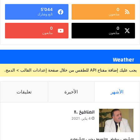
5٬044
0
متابعون
تابع وشارك
0
0
متابعون
متابعون
Weather
يجب عليك إضافة مفتاح API للطقس من خلال صفحة إعدادات القالب > الدمج.
الأشهر
الأخيرة
تعليقات
المنافيخ ..!!
4 يناير، 2021