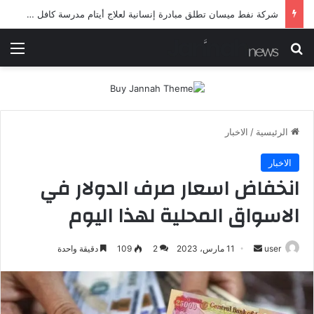
شرطة ميسان تلقي القبض على مطلقي العيارات النارية أثناء تشييع جنائزي في العمارة
بحث عن
الق
الرئيسية
/
الاخبار
الاخبار
انخفاض اسعار صرف الدولار في
الاسواق المحلية لهذا اليوم
أرسل
user
11 مارس، 2023
2
109
دقيقة واحدة
بريدا
إلكترونيا