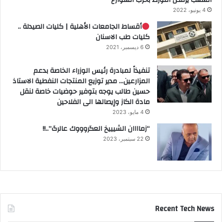
الشعب يرفض التورط بحرب الشوارع
4 يونيو، 2022
أقساط الجامعات الأهلية | كليات الصيدلة ..
كليات طب الاسنان
6 ديسمبر، 2021
تنفيذاً لمبادرة رئيس الوزراء الخاصة بدعم
المزارعين… مدير توزيع المنتجات النفطية الاستاذ
حسين طالب يوجه بتوفير حوضيات خاصة لنقل
مادة الكاز وإيصالها الى الفلاحين
4 مايو، 2023
“زماااان الشيييخ العگروووك عالرگ”..!!
22 سبتمبر، 2023
Recent Tech News