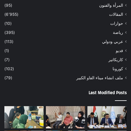
المرأة والفنون
(95)
المقالات
(6٬955)
حوارات
(10)
رياضة
(395)
عربي ودولي
(113)
فديو
(1)
كاريكاتير
(7)
كورونا
(102)
ملف انشاء ميناء الفاو الكبير
(79)
Last Modified Posts