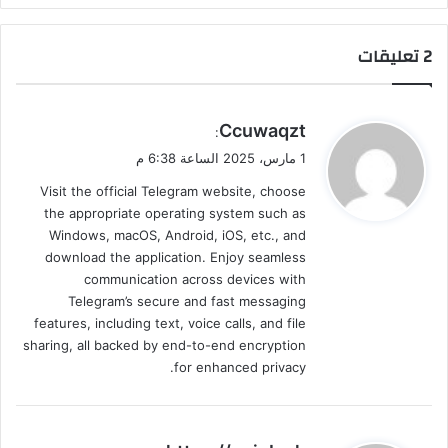
‫2 تعليقات
ي
Ccuwaqzt
:
ق
1 مارس، 2025 الساعة 6:38 م
و
Visit the official Telegram website, choose
ل
the appropriate operating system such as
Windows, macOS, Android, iOS, etc., and
download the application. Enjoy seamless
communication across devices with
Telegram’s secure and fast messaging
features, including text, voice calls, and file
sharing, all backed by end-to-end encryption
for enhanced privacy.
ي