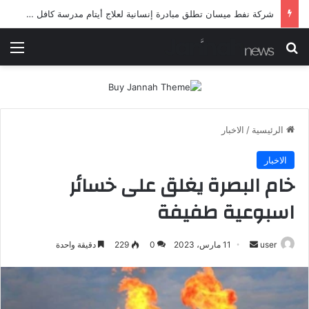
شرطة ميسان تلقي القبض على مطلقي العيارات النارية أثناء تشييع جنائزي في العمارة
بحث عن
الق
الرئيسية
/
الاخبار
الاخبار
خام البصرة يغلق على خسائر
اسبوعية طفيفة
أرسل
user
11 مارس، 2023
0
229
دقيقة واحدة
بريدا
إلكترونيا