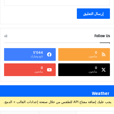
Follow Us
5٬044
0
متابعون
تابع وشارك
0
0
متابعون
متابعون
Weather
يجب عليك إضافة مفتاح API للطقس من خلال صفحة إعدادات القالب > الدمج.