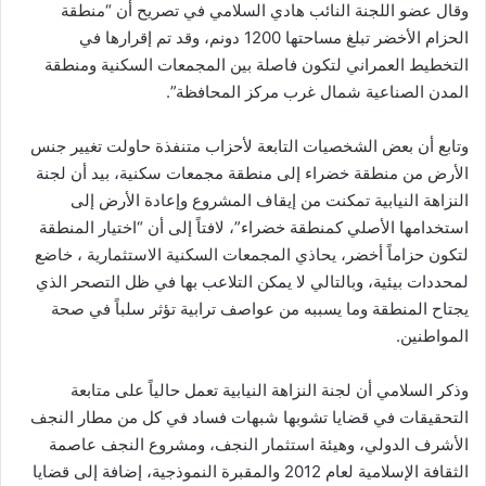
وقال عضو اللجنة النائب هادي السلامي في تصريح أن “منطقة
الحزام الأخضر تبلغ مساحتها 1200 دونم، وقد تم إقرارها في
التخطيط العمراني لتكون فاصلة بين المجمعات السكنية ومنطقة
المدن الصناعية شمال غرب مركز المحافظة”.
وتابع أن بعض الشخصيات التابعة لأحزاب متنفذة حاولت تغيير جنس
الأرض من منطقة خضراء إلى منطقة مجمعات سكنية، بيد أن لجنة
النزاهة النيابية تمكنت من إيقاف المشروع وإعادة الأرض إلى
استخدامها الأصلي كمنطقة خضراء”، لافتاً إلى أن “اختيار المنطقة
لتكون حزاماً أخضر، يحاذي المجمعات السكنية الاستثمارية ، خاضع
لمحددات بيئية، وبالتالي لا يمكن التلاعب بها في ظل التصحر الذي
يجتاح المنطقة وما يسببه من عواصف ترابية تؤثر سلباً في صحة
المواطنين.
وذكر السلامي أن لجنة النزاهة النيابية تعمل حالياً على متابعة
التحقيقات في قضايا تشوبها شبهات فساد في كل من مطار النجف
الأشرف الدولي، وهيئة استثمار النجف، ومشروع النجف عاصمة
الثقافة الإسلامية لعام 2012 والمقبرة النموذجية، إضافة إلى قضايا