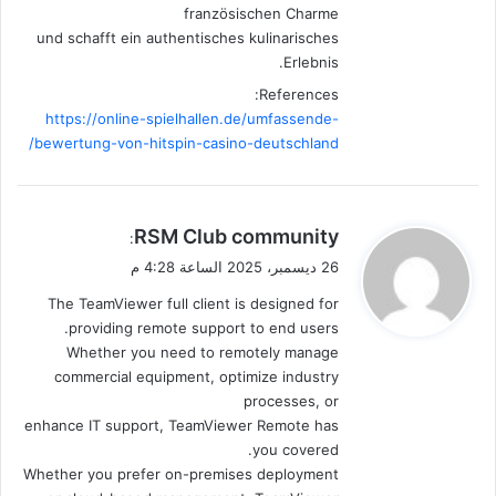
französischen Charme
und schafft ein authentisches kulinarisches
Erlebnis.
References:
https://online-spielhallen.de/umfassende-
bewertung-von-hitspin-casino-deutschland/
ي
RSM Club community
:
ق
26 ديسمبر، 2025 الساعة 4:28 م
و
The TeamViewer full client is designed for
ل
providing remote support to end users.
Whether you need to remotely manage
commercial equipment, optimize industry
processes, or
enhance IT support, TeamViewer Remote has
you covered.
Whether you prefer on-premises deployment