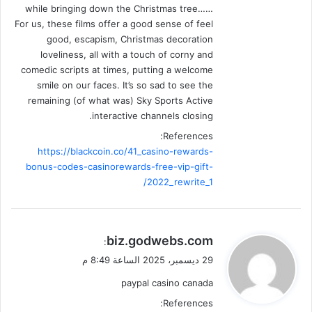
while bringing down the Christmas tree……
For us, these films offer a good sense of feel
good, escapism, Christmas decoration
loveliness, all with a touch of corny and
comedic scripts at times, putting a welcome
smile on our faces. It’s so sad to see the
remaining (of what was) Sky Sports Active
interactive channels closing.
References:
https://blackcoin.co/41_casino-rewards-
bonus-codes-casinorewards-free-vip-gift-
2022_rewrite_1/
ي
biz.godwebs.com
:
ق
29 ديسمبر، 2025 الساعة 8:49 م
و
paypal casino canada
ل
References: