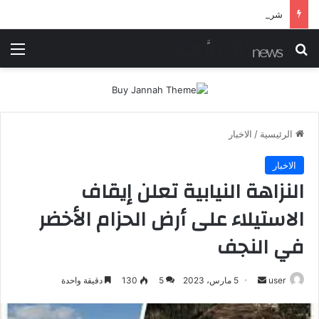
شرطة ميسان تلقي القبض على مطلقي العيارات النارية أثناء تشييع جنائزي في العمارة
بحث عن
الق
الرئيسية
/
الاخبار
الاخبار
النزاهة النيابية تعلن إيقاف
الاستيلاء على أرض الحزام الأخضر
في النجف
أرسل
user
5 مارس، 2023
5
130
دقيقة واحدة
بريدا
إلكترونيا