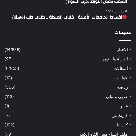
الشعب يرفض التورط بحرب الشوارع
6 ديسمبر، 2021
أقساط الجامعات الأهلية | كليات الصيدلة .. كليات طب الاسنان
تصنيفات
الاخبار
(14٬878)
المرأة والفنون
(95)
المقالات
(6٬955)
حوارات
(10)
رياضة
(395)
عربي ودولي
(113)
فديو
(1)
كاريكاتير
(7)
كورونا
(102)
ملف انشاء ميناء الفاو الكبير
(79)