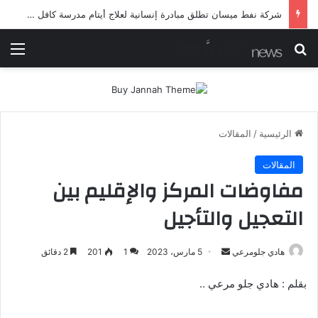
شرطة ميسان تلقي القبض على مطلقي العيارات النارية أثناء تشييع جنائزي في العمارة
بحث عن
الق
الرئيسية
/
المقالات
المقالات
مفاوضات المركز والإقليم بين
التعجيل والتأجيل
أرسل
هادي جلومرعي
5 مارس، 2023
1
201
2 دقائق
بريدا
بقلم : هادي جلو مرعي ..
إلكترونيا