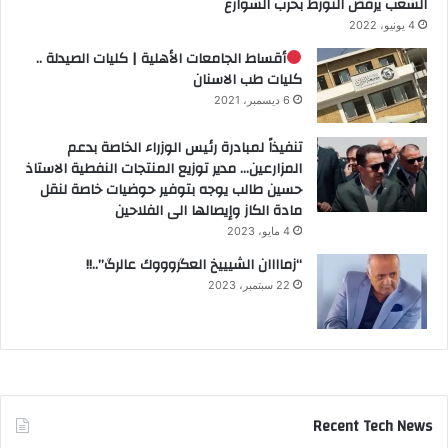
الشعب يرفض التورط بحرب الشوارع
4 يونيو، 2022
أقساط الجامعات الأهلية | كليات الصيدلة ..
كليات طب الاسنان
6 ديسمبر، 2021
تنفيذاً لمبادرة رئيس الوزراء الخاصة بدعم
المزارعين… مدير توزيع المنتجات النفطية الاستاذ
حسين طالب يوجه بتوفير حوضيات خاصة لنقل
مادة الكاز وإيصالها الى الفلاحين
4 مايو، 2023
“زماااان الشيييخ العگروووك عالرگ”..!!
22 سبتمبر، 2023
Recent Tech News