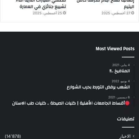
إنسانية لعلاج أيتام مدرسة كافل
مطلقي العيارات النارية أثناء
اليتيم
تشييع جنائزي في العمارة
27 أغسطس، 2025
25 أغسطس، 2025
Most Viewed Posts
4 يناير، 2021
المنافيخ ..!!
4 يونيو، 2022
الشعب يرفض التورط بحرب الشوارع
6 ديسمبر، 2021
أقساط الجامعات الأهلية | كليات الصيدلة .. كليات طب الاسنان
تصنيفات
الاخبار
(14٬878)