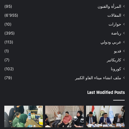
المرأة والفنون
(95)
المقالات
(6٬955)
حوارات
(10)
رياضة
(395)
عربي ودولي
(113)
فديو
(1)
كاريكاتير
(7)
كورونا
(102)
ملف انشاء ميناء الفاو الكبير
(79)
Last Modified Posts