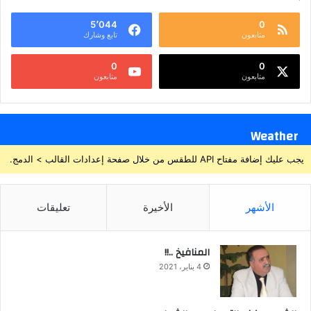
5٬044
0
متابعون
تابع وشارك
0
0
متابعون
متابعون
Weather
يجب عليك إضافة مفتاح API للطقس من خلال صفحة إعدادات القالب > الدمج.
الأشهر
الأخيرة
تعليقات
المنافيخ ..!!
4 يناير، 2021