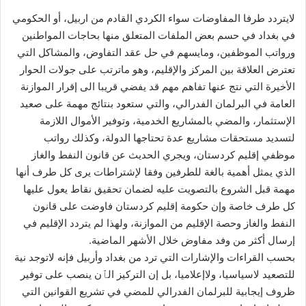
لايتردد طرفا المفاوضات سواء الكردي القادم من اربيل، أو الحكومي
في بغداد في حسم بعض الملفات المتعلق منها بحاجات المواطنين
ورواتب الموظفين، ومايسهم في حل عقد التفاوض، والمشاكل التي
تعترض العلاقة بين المركز والإقليم، وهو ماترتب على جولات الحوار
الأخيرة التي نتج عنها تفاهم مهم قد يفضي قريبا الى إقرار الموازنة
العامة في البرلمان الفدرالي، والتي ستعود بنتائج مهمة على صعيد
الإستثمار، والمضي بالمشاريع الخدمية، وتوفير الأموال اللازمة
لتسديد مستحقات مشاريع عدة تحتاجها الدولة، وكذلك رواتب
موظفي إقليم كردستان، ويجري الحديث عن قانون النفط والغاز
الذي يمثل أهمية بالغة للطرفين وفقا لإشتراطات يرى كل طرف أنها
مهمة قبل الشروع بالتصويت عليه لضمان تحقيق نقاط يعول عليها
كل طرف خاصة وإن حكومة إقليم كردستان فاوضت على قانون
النفط والغاز وحصة الإقليم من الموازنة، ولهذا لم يتردد الإقليم في
إرسال أكثر من وفد مفاوض خلال الأشهر الماضية.
‏بحسب القراءات والإشارات التي ترد من بغداد وأربيل فإنه لاتوجد نية
للتصعيد لاسياسيا، ولاإعلاميا، بل إن التركيز الٱن ينصب على توفير
ظروف إيجابية للبرلمان الفدرالي للمضي في تشريع القوانين التي