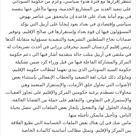
تنتظر إقرارها مع فترة هدوء سياسي، وعزم من حكومة السوداني
على تنفيذ العديد من المشاريع الخدمية، ومنها ماأعلن عنها بنفسه
في يوم أمانة بغداد على قاعدة إن مايتحقق من عناصر نهوض
سياسي وإقتصادي في بغداد يعود إيجابا على أربيل التي يؤكد
المسؤولون فيها إن قوة بغداد وإستقرارها في صالح الإقليم، وتوفير
ضمانات نجاح السلطتين التشريعية والتنفيذية مسؤولية متقابلة أكدها
رئيس إقليم كردستان السيد نيجرفان برزاني في أحدث تصريحات له
في ملتقى في أربيل مثلت حالة متقدمة أشار فيها الى دعم حكومة
المركز والمشاركة الفاعلة فيها من قبل وزراء كرد ضمن تشكيلة
حكومة السيد السوداني الذي يبدي تفهما لمطالب حكومة الإقليم،
ومايؤكد ذلك غياب لغة التصعيد والخطاب الإنفعالي بإستثناء بعض
الأصوات التي تحاول خلق الأزمات، والإستفزاز المتعمد وهي
محاولات تصطدم برغبة حكومتي المركز والإقليم على تجاوز العقبات،
والإستمرار في التفاوض، والتفاهم على جملة من القضايا العالقة،
وإيجاد الحلول لها، والتعجيل بإنجاز بعض الملفات التي تتصل بحياة
الناس، وتأجيل مايمكن تأجيله منها.
‏مامن شك في إن هناك بعض الملفات الحساسة التي تطبع العلاقة
بين المركز والإقليم، وتمثل مطالب أساسية كالمادة الخاصة