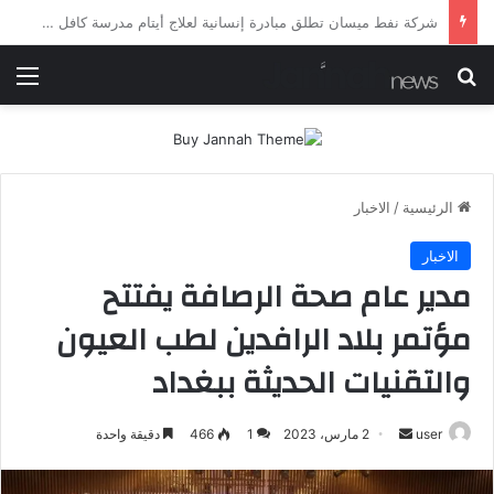
شرطة ميسان تلقي القبض على مطلقي العيارات النارية أثناء تشييع جنائزي في العمارة
بحث عن
الق
الرئيسية
/
الاخبار
الاخبار
مدير عام صحة الرصافة يفتتح
مؤتمر بلاد الرافدين لطب العيون
والتقنيات الحديثة ببغداد
أرسل
user
2 مارس، 2023
1
466
دقيقة واحدة
بريدا
إلكترونيا