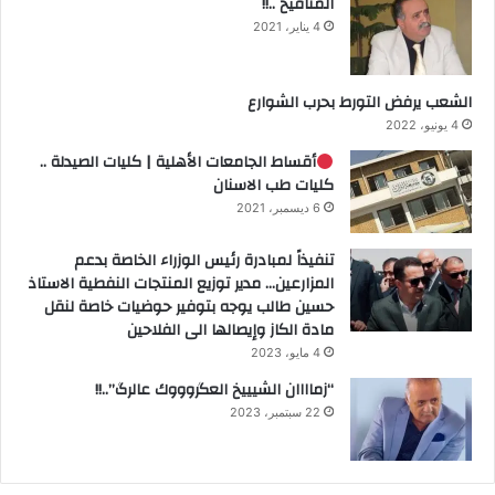
المنافيخ ..!!
4 يناير، 2021
الشعب يرفض التورط بحرب الشوارع
4 يونيو، 2022
أقساط الجامعات الأهلية | كليات الصيدلة ..
كليات طب الاسنان
6 ديسمبر، 2021
تنفيذاً لمبادرة رئيس الوزراء الخاصة بدعم
المزارعين… مدير توزيع المنتجات النفطية الاستاذ
حسين طالب يوجه بتوفير حوضيات خاصة لنقل
مادة الكاز وإيصالها الى الفلاحين
4 مايو، 2023
“زماااان الشيييخ العگروووك عالرگ”..!!
22 سبتمبر، 2023