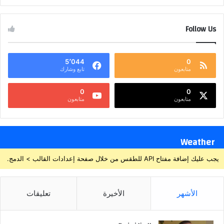
Follow Us
5٬044
0
متابعون
تابع وشارك
0
0
متابعون
متابعون
Weather
يجب عليك إضافة مفتاح API للطقس من خلال صفحة إعدادات القالب > الدمج.
الأشهر
الأخيرة
تعليقات