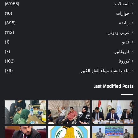
المقالات
(6٬955)
حوارات
(10)
رياضة
(395)
عربي ودولي
(113)
فديو
(1)
كاريكاتير
(7)
كورونا
(102)
ملف انشاء ميناء الفاو الكبير
(79)
Last Modified Posts