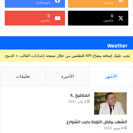
متابعون
تابع وشارك
0
0
متابعون
متابعون
Weather
يجب عليك إضافة مفتاح API للطقس من خلال صفحة إعدادات القالب > الدمج.
الأشهر
الأخيرة
تعليقات
المنافيخ ..!!
4 يناير، 2021
الشعب يرفض التورط بحرب الشوارع
4 يونيو، 2022