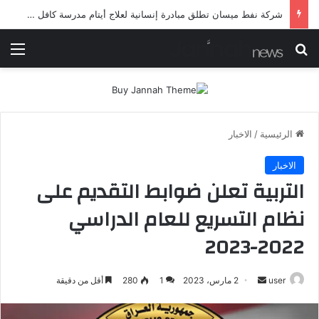
شرطة ميسان تلقي القبض على مطلقي العيارات النارية أثناء تشييع جنائزي في العمارة
بحث عن
الق
الرئيسية
/
الاخبار
الاخبار
التربية تعلن ضوابط التقديم على
نظام التسريع للعام الدراسي
2022-2023
أرسل
user
2 مارس، 2023
1
280
أقل من دقيقة
بريدا
إلكترونيا