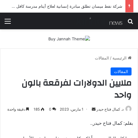
شرطة ميسان تلقي القبض على مطلقي العيارات النارية أثناء تشييع جنائزي في العمارة
بحث عن
الق
الرئيسية
/
المقالات
المقالات
ملايين الدولارات لفرقعة بالون
واحد
أرسل
د. كمال فتاح حيدر
1 مارس، 2023
0
185
دقيقة واحدة
بريدا
بقلم: كمال فتاح حيدر..
إلكترونيا