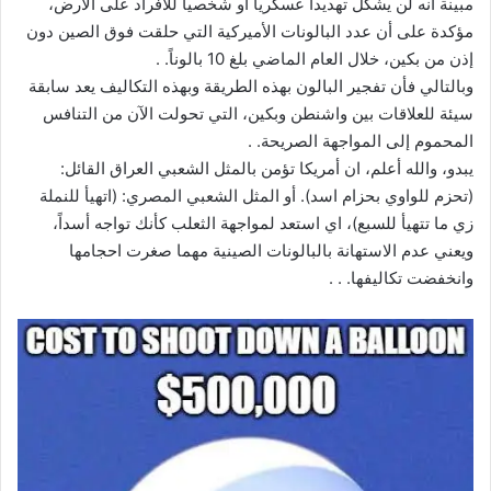
مبينة انه لن يشكل تهديدا عسكريا أو شخصيا للأفراد على الأرض،
مؤكدة على أن عدد البالونات الأميركية التي حلقت فوق الصين دون
إذن من بكين، خلال العام الماضي بلغ 10 بالوناً. .
وبالتالي فأن تفجير البالون بهذه الطريقة وبهذه التكاليف يعد سابقة
سيئة للعلاقات بين واشنطن وبكين، التي تحولت الآن من التنافس
المحموم إلى المواجهة الصريحة. .
يبدو، والله أعلم، ان أمريكا تؤمن بالمثل الشعبي العراق القائل:
(تحزم للواوي بحزام اسد). أو المثل الشعبي المصري: (اتهيأ للنملة
زي ما تتهيأ للسبع)، اي استعد لمواجهة الثعلب كأنك تواجه أسداً،
ويعني عدم الاستهانة بالبالونات الصينية مهما صغرت احجامها
وانخفضت تكاليفها. . .