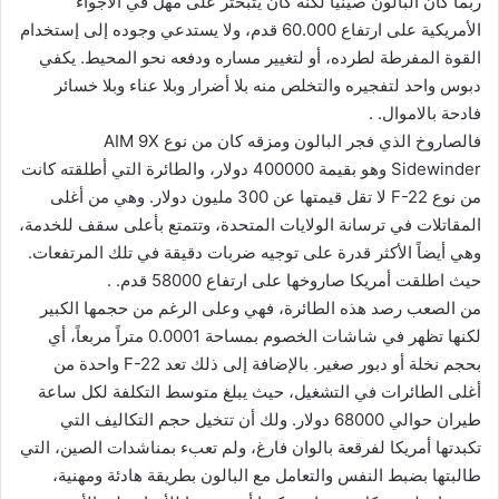
ربما كان البالون صينياً لكنه كان يتبختر على مهل في الأجواء
الأمريكية على ارتفاع 60.000 قدم، ولا يستدعي وجوده إلى إستخدام
القوة المفرطة لطرده، أو لتغيير مساره ودفعه نحو المحيط. يكفي
دبوس واحد لتفجيره والتخلص منه بلا أضرار وبلا عناء وبلا خسائر
فادحة بالاموال. .
فالصاروخ الذي فجر البالون ومزقه كان من نوع AIM 9X
Sidewinder وهو بقيمة 400000 دولار، والطائرة التي أطلقته كانت
من نوع F-22 لا تقل قيمتها عن 300 مليون دولار. وهي من أغلى
المقاتلات في ترسانة الولايات المتحدة، وتتمتع بأعلى سقف للخدمة،
وهي أيضاً الأكثر قدرة على توجيه ضربات دقيقة في تلك المرتفعات.
حيث اطلقت أمريكا صاروخها على ارتفاع 58000 قدم. .
من الصعب رصد هذه الطائرة، فهي وعلى الرغم من حجمها الكبير
لكنها تظهر في شاشات الخصوم بمساحة 0.0001 متراً مربعاً، أي
بحجم نخلة أو دبور صغير. بالإضافة إلى ذلك تعد F-22 واحدة من
أغلى الطائرات في التشغيل، حيث يبلغ متوسط التكلفة لكل ساعة
طيران حوالي 68000 دولار. ولك أن تتخيل حجم التكاليف التي
تكبدتها أمريكا لفرقعة بالوان فارغ، ولم تعبء بمناشدات الصين، التي
طالبتها بضبط النفس والتعامل مع البالون بطريقة هادئة ومهنية،