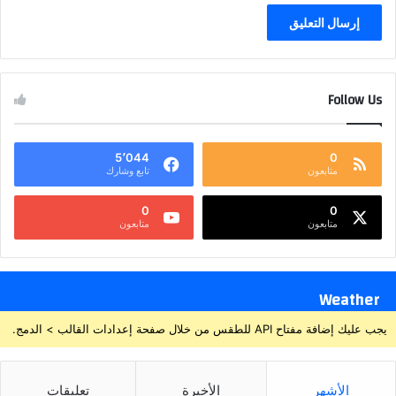
Follow Us
5٬044
0
متابعون
تابع وشارك
0
0
متابعون
متابعون
Weather
يجب عليك إضافة مفتاح API للطقس من خلال صفحة إعدادات القالب > الدمج.
الأشهر
الأخيرة
تعليقات