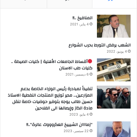
المنافيخ ..!!
4 يناير، 2021
الشعب يرفض التورط بحرب الشوارع
4 يونيو، 2022
أقساط الجامعات الأهلية | كليات الصيدلة ..
كليات طب الاسنان
6 ديسمبر، 2021
تنفيذاً لمبادرة رئيس الوزراء الخاصة بدعم
المزارعين… مدير توزيع المنتجات النفطية الاستاذ
حسين طالب يوجه بتوفير حوضيات خاصة لنقل
مادة الكاز وإيصالها الى الفلاحين
4 مايو، 2023
“زماااان الشيييخ العگروووك عالرگ”..!!
22 سبتمبر، 2023