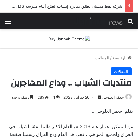
شرطة ميسان تلقي القبض على مطلقي العيارات النارية أثناء تشييع جنائزي في العمارة
بحث عن
الق
الرئيسية
/
المقالات
المقالات
منتديات الشباب .. وداع المهاجرين
أرسل
جعفر العلوجي
26 فبراير، 2023
1
285
دقيقة واحدة
بريدا
بقلم: جعفر العلوجي ..
إلكترونيا
من الممكن اعتبار عام 2016 هو العام الاكثر ظلما لفئة الشباب في
العراق ولجميع المواهب ، ففي هذا العام ودع العراق رسميا صفحة