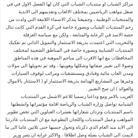
مراكز الشباب او منتديات الشباب التي كان لها الفضل الاول في في
صقل مواهب الرياضيين بمختلف الالعاب وتقديمهم الى الاندية
والمنتخبات الوطنية ، وجميعنا يتذكر الاسماء اللامعة التي ولدت من
رحم المنتديات الشباب وبصورة خاصة في كرة القدم التي كانت تنال
حصة الاسد في الرعاية والمتابعة ، ولكن مع سياسة العرقلة
والتخريب التي اعتمدت بذريعة الاستثمار والتمويل الذاتي تم تفكيك
المنتديات الشبابية وبصورة خاصة في المناطق الشعبية لمختلف
المحافظات مع انها الاقرب الى مناجم الموهبة في هذه المناطق
وصولا الى تغيير صفاتها وشكلها وهويتها ، وقد تم تحويلها الى مولات
ومدن العاب مائية وفنادق ومستشفيات ومرائب لوقوف السيارات
وغيرها من المشاريع الهدامة بذريعة الاستثمار او ( الاستئثار بالاموال
والعوائد ) ان صح التعبير .
الغريب بالامر ومع وداعنا رسميا للاعم الاشمل من المنتديات
الشبابية تواصل وزارة الشباب والرياضة اقامة مؤتمراتها وانشطتها
باسم المنتديات وتزدان شعاراتها بعشرات العناوين التي تخص تطوير
المواهب وعمل المنتديات واللجان التطوعية مع ان المنتديات غادرتنا
الى الابد منذ العام الذي ذكرناه وتحول جنسها حتى ثلاثين عاما الى ما
لايمت الى الشباب بصلة وصل اطلاقا ، والاكثر غرابة ان يصر وزير