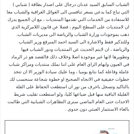
الشباب السابق السيد عدنان درجال على اصدار بطاقة ( شبابي )
التي تباع كما يدعي بسعر تنافسي الى العوائل العراقية والشباب معا
للاستفادة من الخدمات التي تقدمها المنتديات ، مع ان الجميع يدرك
ان لامنتديات على السطح اليوم ، فضلا عن قانون اللامركزية الذي
ذهب بموجودات وزارة الشباب والرياضة الى مديريات الشباب.
وللتذكير فقط والاشارة الى السيد احمد المبرقع وزير الشباب
والرياضة ، ان لايتم الحديث عن المنتديات ودور الشباب فيها
وتطويرها لانها غير موجودة اصلا وخلاف ذلك فالقصد هو ذر الرماد
في العيون وايهام الراي العام على اننا نملك منتديات ومراكز شباب
عاملة وفاعلة كما نتابع يوميا ، وما عليك سيادة الوزير الا ان تتخذ
خطوات حقيقية في الاتجاه الصحيح او خطوة شجاعة ستحسب لك
بالتاكيد وتسجل باحرف من نور ان استطعت الحفاظ على القلة
القليلة الباقية منها قبل ضياعها كليا، ولو استطعت تقليب شريط
الاحداث حتى العام الماضي سترى التظاهرات الشبابية التي طالبت
بالغاء الاستثمار العبثي دون جدوى .