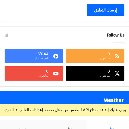
Follow Us
5٬044
0
متابعون
تابع وشارك
0
0
متابعون
متابعون
Weather
يجب عليك إضافة مفتاح API للطقس من خلال صفحة إعدادات القالب > الدمج.