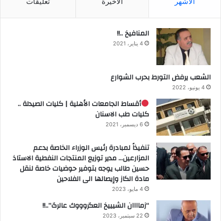
الأشهر
الأخيرة
تعليقات
المنافيخ ..!!
4 يناير، 2021
الشعب يرفض التورط بحرب الشوارع
4 يونيو، 2022
أقساط الجامعات الأهلية | كليات الصيدلة ..
كليات طب الاسنان
6 ديسمبر، 2021
تنفيذاً لمبادرة رئيس الوزراء الخاصة بدعم
المزارعين… مدير توزيع المنتجات النفطية الاستاذ
حسين طالب يوجه بتوفير حوضيات خاصة لنقل
مادة الكاز وإيصالها الى الفلاحين
4 مايو، 2023
“زماااان الشيييخ العگروووك عالرگ”..!!
22 سبتمبر، 2023