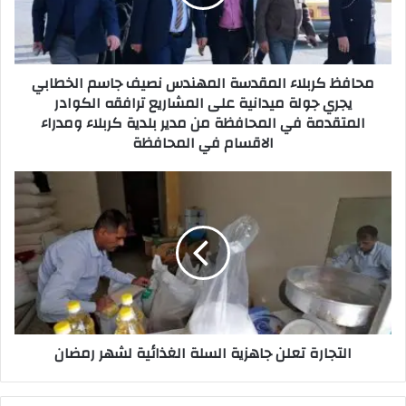
جاسم
الخطابي
يجري
جولة
محافظ كربلاء المقدسة المهندس نصيف جاسم الخطابي
ميدانية
يجري جولة ميدانية على المشاريع ترافقه الكوادر
على
المتقدمة في المحافظة من مدير بلدية كربلاء ومدراء
المشاريع
الاقسام في المحافظة
ترافقه
الكوادر
المتقدمة
التجارة
في
تعلن
المحافظة
جاهزية
من
السلة
مدير
الغذائية
بلدية
لشهر
كربلاء
رمضان
ومدراء
الاقسام
في
التجارة تعلن جاهزية السلة الغذائية لشهر رمضان
المحافظة