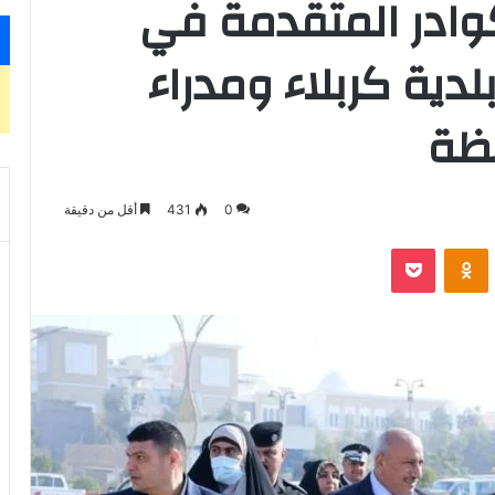
كوادر المتقدمة في
دية كربلاء ومدراء
ظة
0
431
أقل من دقيقة
‫Pocket
Odnoklassniki