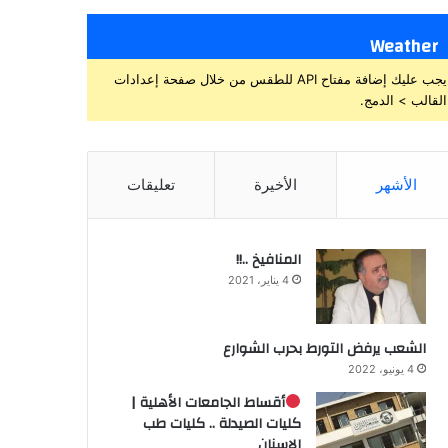
Weather
يجب عليك إضافة مفتاح API للطقس من خلال صفحة إعدادات
القالب > الدمج.
الأشهر
الأخيرة
تعليقات
المنافيخ ..!!
4 يناير، 2021
الشعب يرفض التورط بحرب الشوارع
4 يونيو، 2022
أقساط الجامعات الأهلية |
كليات الصيدلة .. كليات طب
الاسنان