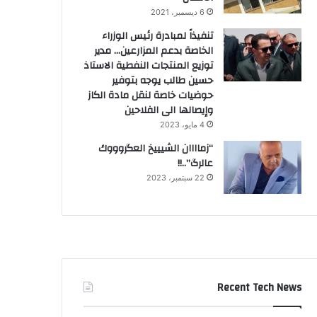
6 ديسمبر، 2021
تنفيذاً لمبادرة رئيس الوزراء
الخاصة بدعم المزارعين… مدير
توزيع المنتجات النفطية الاستاذ
حسين طالب يوجه بتوفير
حوضيات خاصة لنقل مادة الكاز
وإيصالها الى الفلاحين
4 مايو، 2023
“زماااان الشيييخ العگروووك
عالرگ”..!!
22 سبتمبر، 2023
Recent Tech News