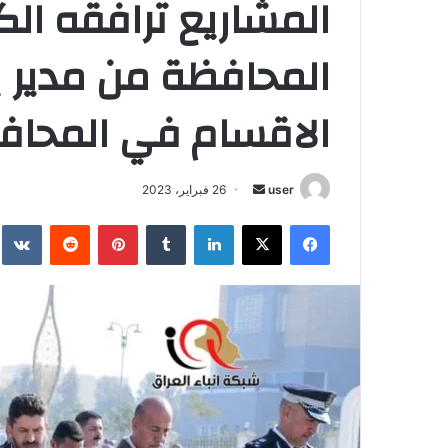
المشاريع ترافقه ال
المحافظة من مدير بل
الاقسام في المحاف
أرسل
user
26 فبراير، 2023
بريدا
فيسبوك
‫X
لينكدإن
بينتيريست
إلكترونيا