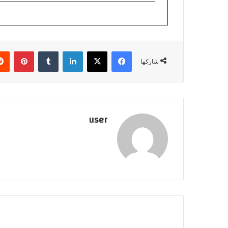
فيسبوك
‫X
لينكدإن
بينتي
شاركها
user