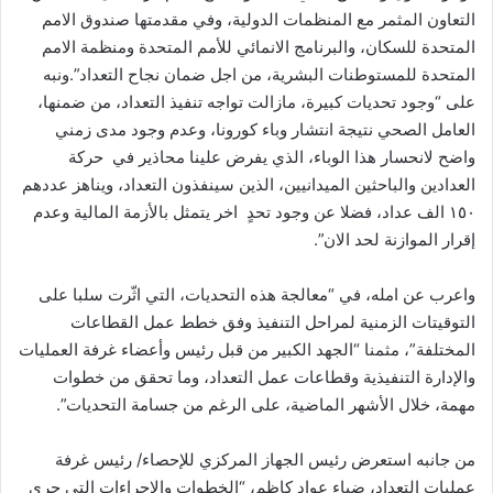
التعاون المثمر مع المنظمات الدولية، وفي مقدمتها صندوق الامم
المتحدة للسكان، والبرنامج الانمائي للأمم المتحدة ومنظمة الامم
المتحدة للمستوطنات البشرية، من اجل ضمان نجاح التعداد”.ونبه
على “وجود تحديات كبيرة، مازالت تواجه تنفيذ التعداد، من ضمنها،
العامل الصحي نتيجة انتشار وباء كورونا، وعدم وجود مدى زمني
واضح لانحسار هذا الوباء، الذي يفرض علينا محاذير في حركة
العدادين والباحثين الميدانيين، الذين سينفذون التعداد، ويناهز عددهم
١٥٠ الف عداد، فضلا عن وجود تحدٍ اخر يتمثل بالأزمة المالية وعدم
إقرار الموازنة لحد الان”.
واعرب عن امله، في “معالجة هذه التحديات، التي اثّرت سلبا على
التوقيتات الزمنية لمراحل التنفيذ وفق خطط عمل القطاعات
المختلفة”، مثمنا “الجهد الكبير من قبل رئيس وأعضاء غرفة العمليات
والإدارة التنفيذية وقطاعات عمل التعداد، وما تحقق من خطوات
مهمة، خلال الأشهر الماضية، على الرغم من جسامة التحديات”.
من جانبه استعرض رئيس الجهاز المركزي للإحصاء/ رئيس غرفة
عمليات التعداد، ضياء عواد كاظم، “الخطوات والإجراءات التي جرى