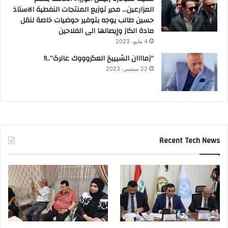
المزارعين… مدير توزيع المنتجات النفطية الاستاذ
حسين طالب يوجه بتوفير حوضيات خاصة لنقل
مادة الكاز وإيصالها الى الفلاحين
4 مايو، 2023
“زماااان الشيييخ العگروووك عالرگ”..!!
22 سبتمبر، 2023
Recent Tech News