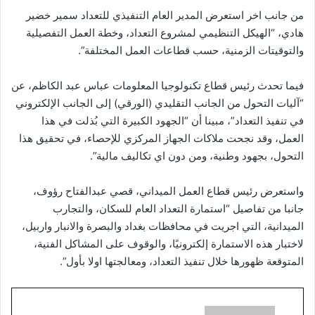
من جانب اخر استعرض المدير العام التنفيذي للتعداد سمير خضير
هادي، “الهيكل التنظيمي لمشروع التعداد، وخطة العمل التفصيلية
والتوقيتات الزمنية، حسب قطاعات العمل المختلفة”.
فيما تحدث رئيس قطاع تكنولوجيا المعلومات عباس عبد الكاظم، عن
“آليات التحول من الجانب التقليدي (الورقي) إلى الجانب الإلكتروني
في تنفيذ التعداد”، مبينا أن “الجهود الكبيرة التي بُذلت في هذا
العمل، وقد نجحت ملاكات الجهاز المركزي للإحصاء، في تحقيق هذا
التحول، بجهود وطنية، ومن دون اي تكاليف مالية”.
واستعرض رئيس قطاع العمل الميداني، قصي عبدالفتاح رؤوف،
جانبا من تفاصيل “استمارة التعداد العام للسكان، والتجارب
الميدانية، التي اجريت في محافظات بغداد والبصرة والانبار واربيل،
لاختبار هذه الاستمارة إلكترونيًا، والوقوف على المشاكل الفنية،
المتوقعة ظهورها خلال تنفيذ التعداد، ومعالجتها اولا بأول”.