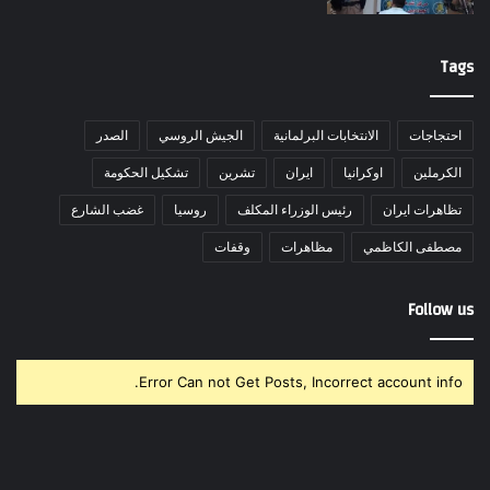
Tags
احتجاجات
الانتخابات البرلمانية
الجيش الروسي
الصدر
الكرملين
اوكرانيا
ايران
تشرين
تشكيل الحكومة
تظاهرات ايران
رئيس الوزراء المكلف
روسيا
غضب الشارع
مصطفى الكاظمي
مظاهرات
وقفات
Follow us
Error Can not Get Posts, Incorrect account info.