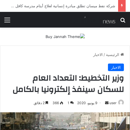
شرطة ميسان تلقي القبض على مطلقي العيارات النارية أثناء تشييع جنائزي في العمارة
بحث عن
الق
الرئيسية
/
الاخبار
الاخبار
وزير التخطيط: التعداد العام
للسكان سينفذ إلكترونيا بالكامل
أرسل
user
9 يونيو، 2020
1
366
2 دقائق
بريدا
إلكترونيا