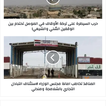
في
الموصل
تحتدم
بين
حرب السيطرة على تركة الأوقاف في الموصل تحتدم بين
الوقفين
الوقفين السّني والشيعي!
السّني
والشيعي!
المنافذ
تخاطب
امانة
مجلس
الوزراء
لاستئناف
التبادل
التجاري
بالشلامجة
المنافذ تخاطب امانة مجلس الوزراء لاستئناف التبادل
ومندلي
التجاري بالشلامجة ومندلي