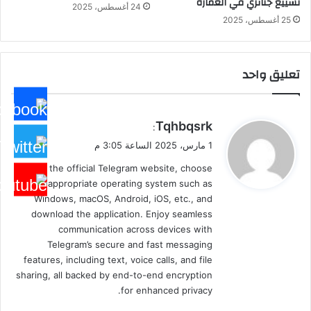
تشييع جنائزي في العمارة
24 أغسطس، 2025
25 أغسطس، 2025
تعليق واحد
ي
Tqhbqsrk
:
ق
1 مارس، 2025 الساعة 3:05 م
و
Visit the official Telegram website, choose
ل
the appropriate operating system such as
Windows, macOS, Android, iOS, etc., and
download the application. Enjoy seamless
communication across devices with
Telegram’s secure and fast messaging
features, including text, voice calls, and file
sharing, all backed by end-to-end encryption
for enhanced privacy.