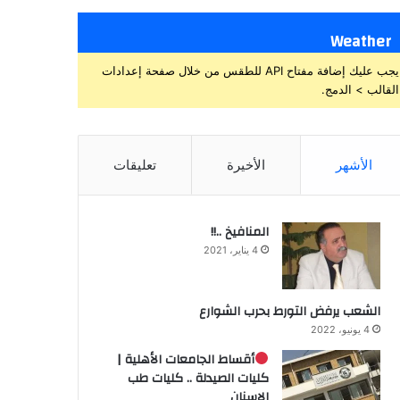
Weather
يجب عليك إضافة مفتاح API للطقس من خلال صفحة إعدادات
القالب > الدمج.
الأشهر
الأخيرة
تعليقات
المنافيخ ..!!
4 يناير، 2021
الشعب يرفض التورط بحرب الشوارع
4 يونيو، 2022
أقساط الجامعات الأهلية |
كليات الصيدلة .. كليات طب
الاسنان