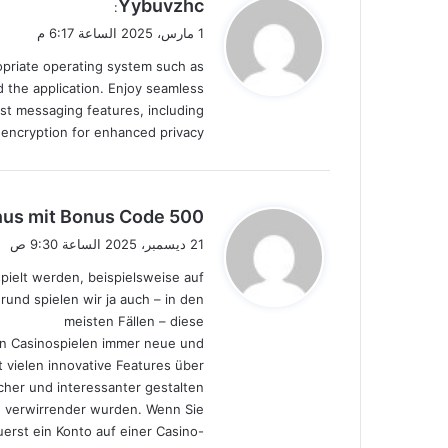
ي
Yybuvzhc
:
ق
1 مارس، 2025 الساعة 6:17 م
و
ropriate operating system such as
ل
 the application. Enjoy seamless
st messaging features, including
d encryption for enhanced privacy.
ي
500 Euro Bonus mit Bonus Code
ق
21 ديسمبر، 2025 الساعة 9:30 ص
و
spielt werden, beispielsweise auf
ل
und spielen wir ja auch – in den
meisten Fällen – diese
von Casinospielen immer neue und
 vielen innovative Features über
her und interessanter gestalten,
d verwirrender wurden. Wenn Sie
erst ein Konto auf einer Casino-