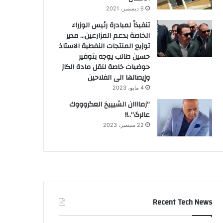
6 ديسمبر، 2021
تنفيذاً لمبادرة رئيس الوزراء
الخاصة بدعم المزارعين… مدير
توزيع المنتجات النفطية الاستاذ
حسين طالب يوجه بتوفير
حوضيات خاصة لنقل مادة الكاز
وإيصالها الى الفلاحين
4 مايو، 2023
“زماااان الشيييخ العگروووك
عالرگ”..!!
22 سبتمبر، 2023
Recent Tech News