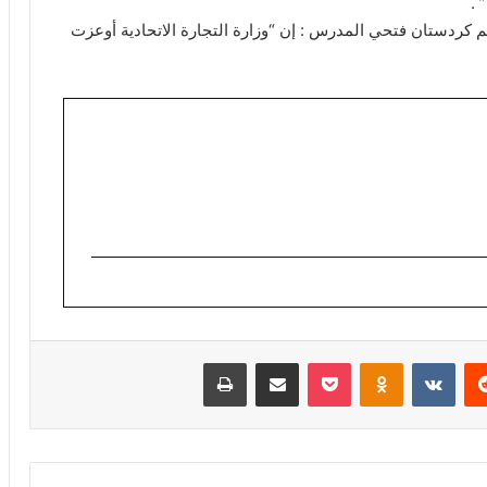
 .
يم كردستان فتحي المدرس : إن “وزارة التجارة الاتحادية أوعزت
ريست
Odnoklassniki
‫Pocket
مشاركة عبر البريد
طباعة