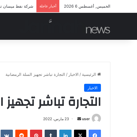
الخميس, أغسطس 6 2026
أخبار عاجلة
شركة نفط ميسان تطلق
الرئيسية
/
الاخبار
/
التجارة تباشر تجهيز السلة الرمضانية
الاخبار
التجارة تباشر تجهيز 
أرسل
user
23 مارس، 2022
بريدا
فيسبوك
‫X
لينكدإن
بينتيريست
إلكترونيا