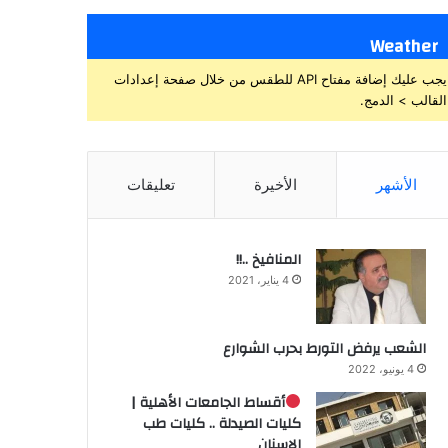
Weather
يجب عليك إضافة مفتاح API للطقس من خلال صفحة إعدادات
القالب > الدمج.
الأشهر
الأخيرة
تعليقات
المنافيخ ..!!
4 يناير، 2021
الشعب يرفض التورط بحرب الشوارع
4 يونيو، 2022
أقساط الجامعات الأهلية |
كليات الصيدلة .. كليات طب
الاسنان