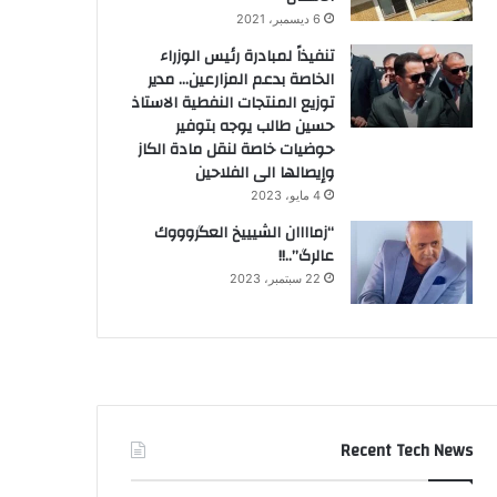
6 ديسمبر، 2021
تنفيذاً لمبادرة رئيس الوزراء
الخاصة بدعم المزارعين… مدير
توزيع المنتجات النفطية الاستاذ
حسين طالب يوجه بتوفير
حوضيات خاصة لنقل مادة الكاز
وإيصالها الى الفلاحين
4 مايو، 2023
“زماااان الشيييخ العگروووك
عالرگ”..!!
22 سبتمبر، 2023
Recent Tech News