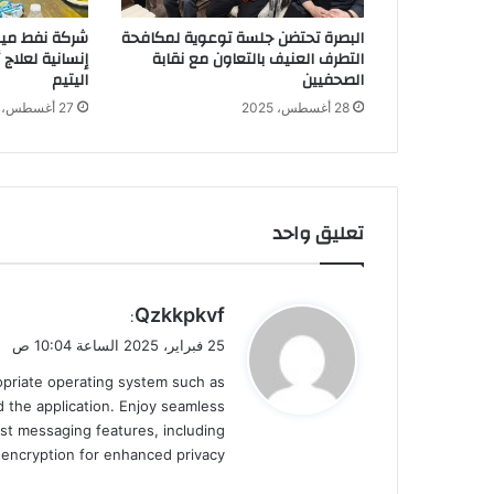
البصرة تحتضن جلسة توعوية لمكافحة
شركة نفط ميس
التطرف العنيف بالتعاون مع نقابة
إنسانية لعلاج
الصحفيين
اليتيم
28 أغسطس، 2025
27 أغسطس، 2025
تعليق واحد
ي
Qzkkpkvf
:
ق
25 فبراير، 2025 الساعة 10:04 ص
و
ropriate operating system such as
ل
 the application. Enjoy seamless
st messaging features, including
d encryption for enhanced privacy.