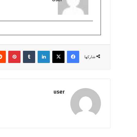
فيسبوك
‫X
لينكدإن
بينتي
شاركها
user