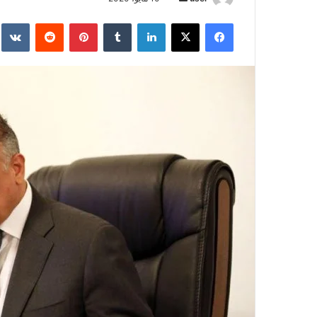
بريدا
فيسبوك
‫X
لينكدإن
بينتيريست
إلكترونيا