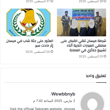
28 أغسطس، 2025
27 أغسطس، 2025
شرطة ميسان تلقي القبض على
العثور على جثة شاب في ميسان
مطلقي العيارات النارية أثناء
إثر حادث سير
تشييع جنائزي في العمارة
24 أغسطس، 2025
25 أغسطس، 2025
تعليق واحد
ي
Wewbbnyb
:
ق
2 مارس، 2025 الساعة 7:42 م
و
Visit the official Telegram website, choose
ل