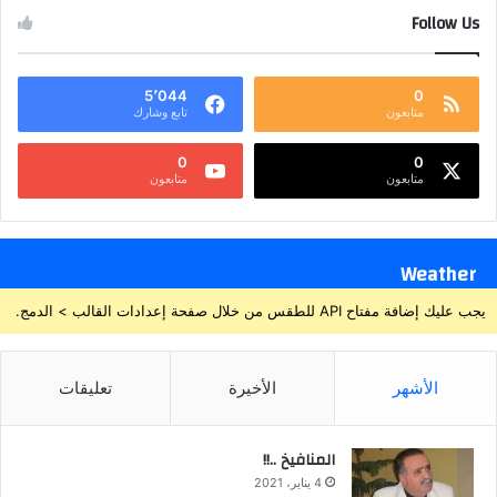
Follow Us
5٬044
0
متابعون
تابع وشارك
0
0
متابعون
متابعون
Weather
يجب عليك إضافة مفتاح API للطقس من خلال صفحة إعدادات القالب > الدمج.
الأشهر
الأخيرة
تعليقات
المنافيخ ..!!
4 يناير، 2021