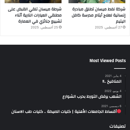
شركة نفط ميسان تطلق مبادرة
شرطة ميسان تلقي القبض على
إنسانية لعلاج أيتام مدرسة كافل
مطلقي العيارات النارية أثناء
اليتيم
تشييع جنائزي في العمارة
27 أغسطس، 2025
25 أغسطس، 2025
Most Viewed Posts
4 يناير، 2021
المنافيخ ..!!
4 يونيو، 2022
الشعب يرفض التورط بحرب الشوارع
6 ديسمبر، 2021
أقساط الجامعات الأهلية | كليات الصيدلة .. كليات طب الاسنان
تصنيفات