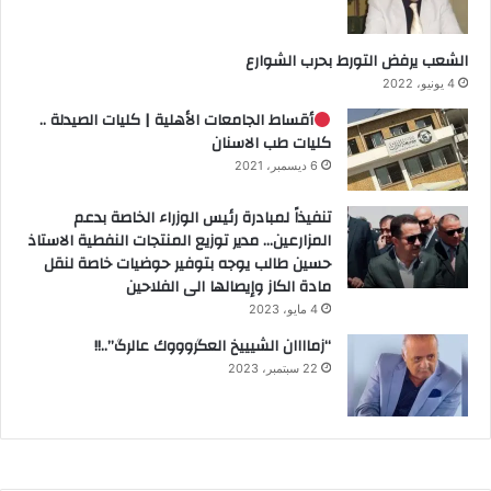
الشعب يرفض التورط بحرب الشوارع
4 يونيو، 2022
أقساط الجامعات الأهلية | كليات الصيدلة ..
كليات طب الاسنان
6 ديسمبر، 2021
تنفيذاً لمبادرة رئيس الوزراء الخاصة بدعم
المزارعين… مدير توزيع المنتجات النفطية الاستاذ
حسين طالب يوجه بتوفير حوضيات خاصة لنقل
مادة الكاز وإيصالها الى الفلاحين
4 مايو، 2023
“زماااان الشيييخ العگروووك عالرگ”..!!
22 سبتمبر، 2023