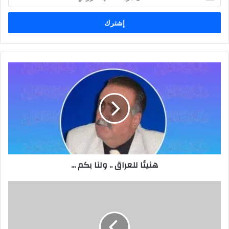
بريدك
الإلكتروني
هنيئا
للعراق
..
ولنا
بكم
...
هنيئا للعراق .. ولنا بكم ...
الكاظمي
يعقد
أولى
جلسات
مجلس