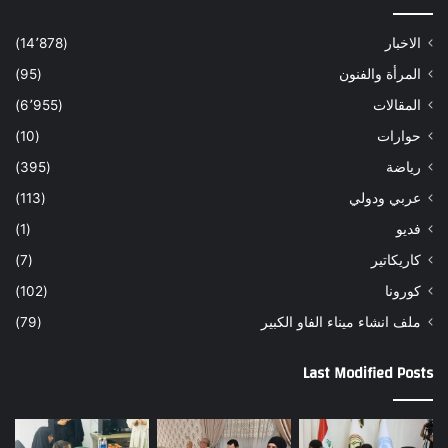
الاخبار
(14٬878)
المرأة والفنون
(95)
المقالات
(6٬955)
حوارات
(10)
رياضة
(395)
عربي ودولي
(113)
فديو
(1)
كاريكاتير
(7)
كورونا
(102)
ملف انشاء ميناء الفاو الكبير
(79)
Last Modified Posts