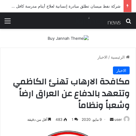
شرطة ميسان تلقي القبض على مطلقي العيارات النارية أثناء تشييع جنائزي في العمارة
بحث عن
الق
الرئيسية
/
الاخبار
الاخبار
مكافحة الارهاب تهنئ الكاظمي
وتتعهد بالدفاع عن العراق ارضاً
وشعباً ونظاماً
أرسل
user
9 مايو، 2020
1
483
أقل من دقيقة
بريدا
إلكترونيا