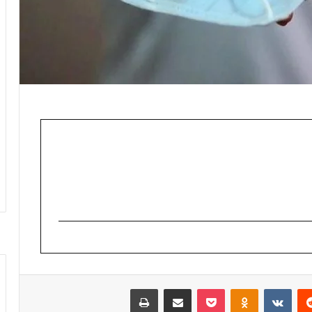
‏Reddit
‏VKontakte
Odnoklassniki
‫Pocket
مشاركة عبر البريد
طباعة