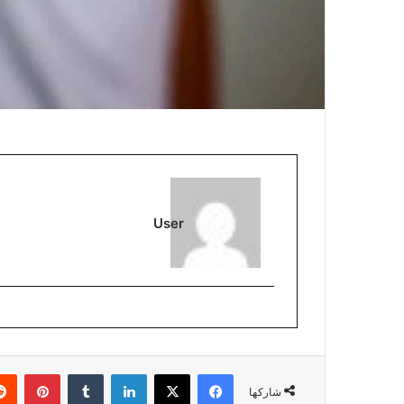
User
فيسبوك
‫X
لينكدإن
‏Tumblr
بينتيريست
شاركها