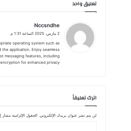
تعليق واحد
ف
ا
ء
م
ي
Nccsndhe
:
ن
ق
ف
2 مارس، 2025 الساعة 1:31 م
و
ي
ropriate operating system such as
ل
ر
 the application. Enjoy seamless
و
st messaging features, including
س
d encryption for enhanced privacy.
ك
و
ر
و
ن
ا
اترك تعليقاً
ف
ي
ا
لن يتم نشر عنوان بريدك الإلكتروني.
الحقول الإلزامية مشار إل
ل
م
ا