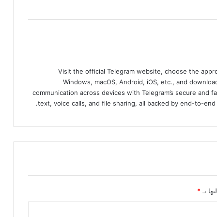
و
ر
و
ن
ا
ب
ل
Visit the official Telegram website, choose the app
غ
Windows, macOS, Android, iOS, etc., and download
2
communication across devices with Telegram’s secure and fa
2
text, voice calls, and file sharing, all backed by end-to-en
9
6
ح
ا
ل
ة
يها بـ
*