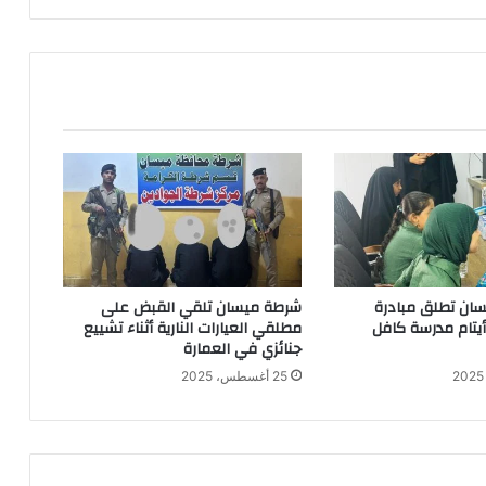
ع
ا
ل
ك
ل
ي
ل
ل
ا
ص
ا
ب
ا
ان تطلق مبادرة
شرطة ميسان تلقي القبض على
ت
 أيتام مدرسة كافل
مطلقي العيارات النارية أثناء تشييع
ب
جنائزي في العمارة
ف
25 أغسطس، 2025
ي
ر
و
س
ك