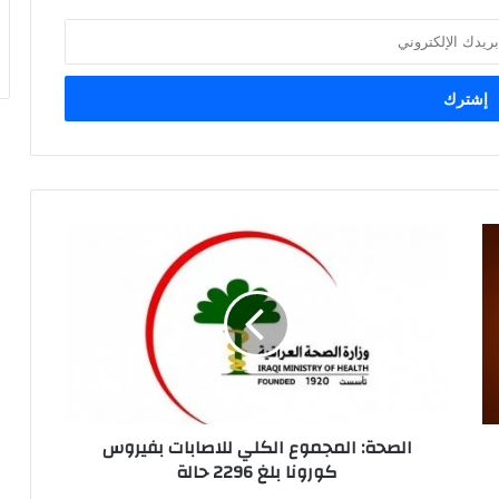
ا
ل
ص
ح
ة
:
ا
ل
م
الصحة: المجموع الكلي للاصابات بفيروس
ج
كورونا بلغ 2296 حالة
م
و