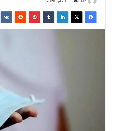
user
أ
3 مايو، 2020
ر
فيسبوك
‫X
لينكدإن
‏Tumblr
بينتيريست
‏Reddit
‏te
س
ل
ب
ر
ي
د
ا
إ
ل
ك
ت
ر
و
ن
ي
ا