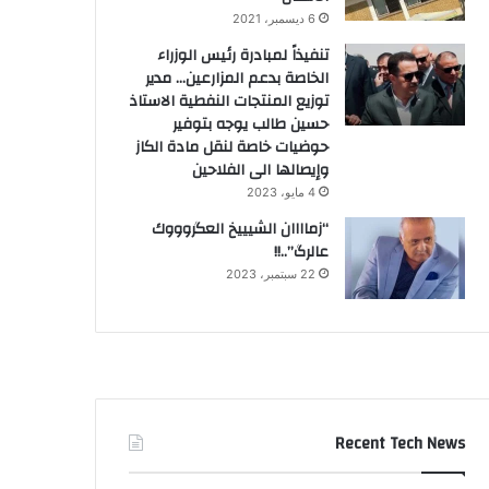
6 ديسمبر، 2021
تنفيذاً لمبادرة رئيس الوزراء
الخاصة بدعم المزارعين… مدير
توزيع المنتجات النفطية الاستاذ
حسين طالب يوجه بتوفير
حوضيات خاصة لنقل مادة الكاز
وإيصالها الى الفلاحين
4 مايو، 2023
“زماااان الشيييخ العگروووك
عالرگ”..!!
22 سبتمبر، 2023
Recent Tech News