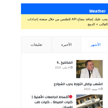
Weather
يجب عليك إضافة مفتاح API للطقس من خلال صفحة إعدادات
القالب > الدمج.
الأشهر
الأخيرة
تعليقات
المنافيخ ..!!
4 يناير، 2021
الشعب يرفض التورط بحرب الشوارع
4 يونيو، 2022
أقساط الجامعات الأهلية |
كليات الصيدلة .. كليات طب
الاسنان