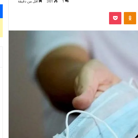
1
361
أقل من دقيقة
VKontak
Odnoklassniki
‫Pocket