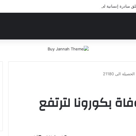
مبادرة إنسانية لعلاج أيتام مدرسة كافل اليتيم
طانيا تسجل 327 وفاة بكورونا لترتفع