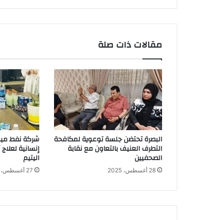
ت
م
ا
ث
مقالات ذات صلة
ل
ح
ا
ل
ت
ي
ن
ج
د
البصرة تحتضن جلسة توعوية لمكافحة
شركة نفط ميس
ي
التطرف العنيف بالتعاون مع نقابة
إنسانية لعلاج
د
الصحفيين
اليتيم
ت
28 أغسطس، 2025
27 أغسطس، 2025
ي
ن
ل
ل
ش