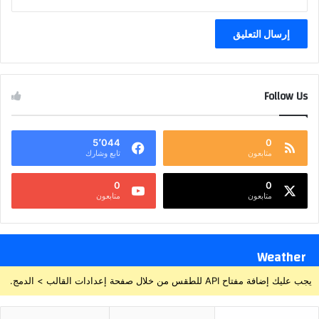
Follow Us
5٬044
0
متابعون
تابع وشارك
0
0
متابعون
متابعون
Weather
يجب عليك إضافة مفتاح API للطقس من خلال صفحة إعدادات القالب > الدمج.