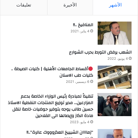
الأشهر
الأخيرة
تعليقات
المنافيخ ..!!
4 يناير، 2021
الشعب يرفض التورط بحرب الشوارع
4 يونيو، 2022
أقساط الجامعات الأهلية | كليات الصيدلة ..
كليات طب الاسنان
6 ديسمبر، 2021
تنفيذاً لمبادرة رئيس الوزراء الخاصة بدعم
المزارعين… مدير توزيع المنتجات النفطية الاستاذ
حسين طالب يوجه بتوفير حوضيات خاصة لنقل
مادة الكاز وإيصالها الى الفلاحين
4 مايو، 2023
“زماااان الشيييخ العگروووك عالرگ”..!!