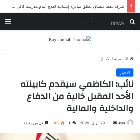
شرطة ميسان تلقي القبض على مطلقي العيارات النارية أثناء تشييع جنائزي في العمارة
بحث عن
الق
الرئيسية
/
الاخبار
الاخبار
نائب: الكاظمي سيقدم كابينته
الأحد المقبل خالية من الدفاع
والداخلية والمالية
أرسل
user
29 أبريل، 2020
0
907
أقل من دقيقة
بريدا
إلكترونيا