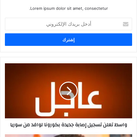
Lorem ipsum dolor sit amet, consectetur.
أدخل
بريدك
الإلكتروني
واسط
تعلن
تسجيل
إصابة
جديدة
بكورونا
لوافد
من
سوريا
واسط تعلن تسجيل إصابة جديدة بكورونا لوافد من سوريا
اقبال: