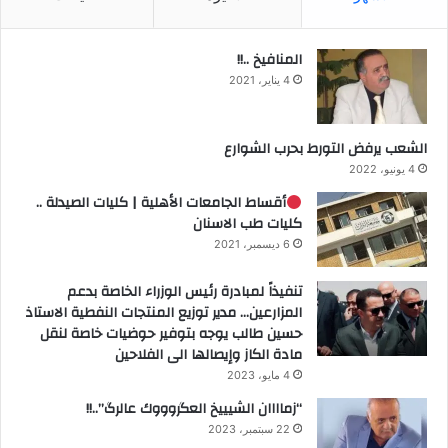
المنافيخ ..!!
4 يناير، 2021
الشعب يرفض التورط بحرب الشوارع
4 يونيو، 2022
أقساط الجامعات الأهلية | كليات الصيدلة ..
كليات طب الاسنان
6 ديسمبر، 2021
تنفيذاً لمبادرة رئيس الوزراء الخاصة بدعم
المزارعين… مدير توزيع المنتجات النفطية الاستاذ
حسين طالب يوجه بتوفير حوضيات خاصة لنقل
مادة الكاز وإيصالها الى الفلاحين
4 مايو، 2023
“زماااان الشيييخ العگروووك عالرگ”..!!
22 سبتمبر، 2023