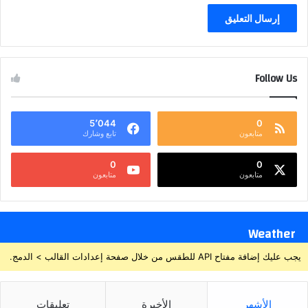
Follow Us
5٬044
0
متابعون
تابع وشارك
0
0
متابعون
متابعون
Weather
يجب عليك إضافة مفتاح API للطقس من خلال صفحة إعدادات القالب > الدمج.
الأشهر
الأخيرة
تعليقات