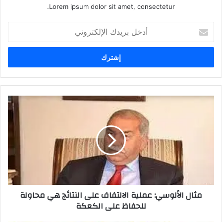
Lorem ipsum dolor sit amet, consectetur.
أدخل
بريدك
الإلكتروني
مثال
الألوسي:
عملية
الالتفاف
على
النتائج
هي
محاولة
للحفاظ
مثال الألوسي: عملية الالتفاف على النتائج هي محاولة
على
للحفاظ على الكعكة
الكعكة