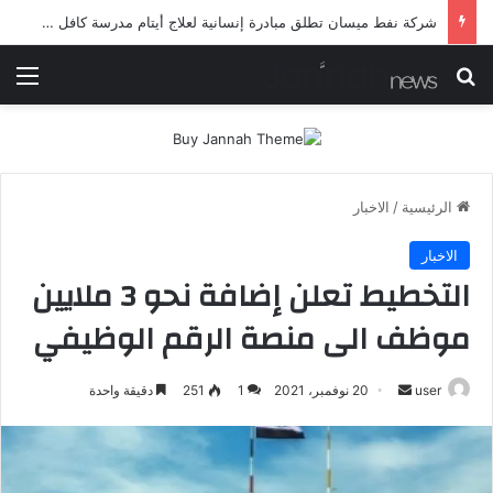
شرطة ميسان تلقي القبض على مطلقي العيارات النارية أثناء تشييع جنائزي في العمارة
بحث عن
الق
الرئيسية
/
الاخبار
الاخبار
التخطيط تعلن إضافة نحو 3 ملايين
موظف الى منصة الرقم الوظيفي
أرسل
user
20 نوفمبر، 2021
1
251
دقيقة واحدة
بريدا
إلكترونيا