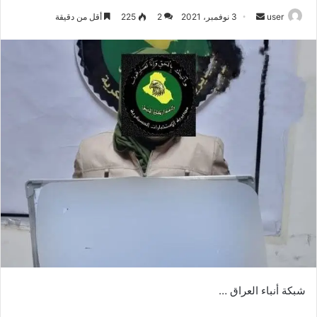
أرسل
user
3 نوفمبر، 2021
2
225
أقل من دقيقة
بريدا
إلكترونيا
شبكة أنباء العراق …