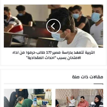
التربية
تتعهد
بدراسة
مصير
177
طالب
حرموا
من
اداء
التربية تتعهد بدراسة مصير 177 طالب حرموا من اداء
الامتحان
الامتحان بسبب “احداث المقدادية”
بسبب
“احداث
المقدادية”
مقالات ذات صلة