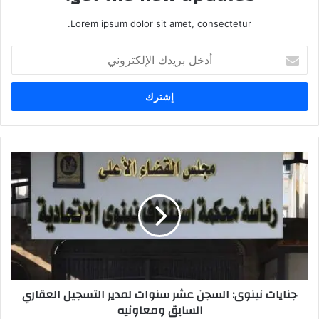
Lorem ipsum dolor sit amet, consectetur.
أدخل
بريدك
الإلكتروني
جنايات
نينوى:
السجن
عشر
سنوات
لمدير
التسجيل
العقاري
السابق
جنايات نينوى: السجن عشر سنوات لمدير التسجيل العقاري
ومعاونيه
السابق ومعاونيه