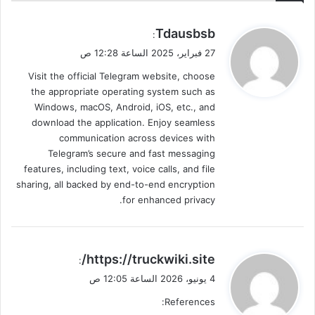
ي
Tdausbsb
:
ق
27 فبراير، 2025 الساعة 12:28 ص
و
Visit the official Telegram website, choose
ل
the appropriate operating system such as
Windows, macOS, Android, iOS, etc., and
download the application. Enjoy seamless
communication across devices with
Telegram’s secure and fast messaging
features, including text, voice calls, and file
sharing, all backed by end-to-end encryption
for enhanced privacy.
ي
https://truckwiki.site/
:
ق
4 يونيو، 2026 الساعة 12:05 ص
و
References:
ل