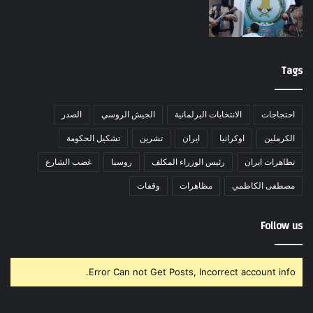
Tags
احتجاجات
الانتخابات البرلمانية
الجيش الروسي
الصدر
الكرملين
اوكرانيا
ايران
تشرين
تشكيل الحكومة
تظاهرات ايران
رئيس الوزراء المكلف
روسيا
غضب الشارع
مصطفى الكاظمي
مظاهرات
وقفات
Follow us
Error Can not Get Posts, Incorrect account info.