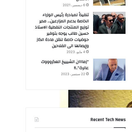
6 ديسمبر، 2021
تنفيذاً لمبادرة رئيس الوزراء
الخاصة بدعم المزارعين… مدير
توزيع المنتجات النفطية الاستاذ
حسين طالب يوجه بتوفير
حوضيات خاصة لنقل مادة الكاز
وإيصالها الى الفلاحين
4 مايو، 2023
“زماااان الشيييخ العگروووك
عالرگ”..!!
22 سبتمبر، 2023
Recent Tech News