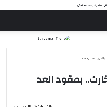
بادرة إنسانية لعلاج أيتام مدرسة كافل اليتيم
 والفرز إستدارت؟؟!
ارت.. بمقود العد
0
242
دقيقة واحدة