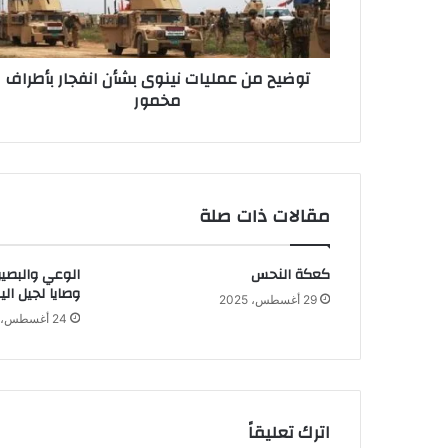
بأطراف
مخمور
توضيح من عمليات نينوى بشأن انفجار بأطراف
مخمور
مقالات ذات صلة
كعكة النحس
الوعي والبصير
وصايا لجيل الي
29 أغسطس، 2025
24 أغسطس، 2025
اترك تعليقاً