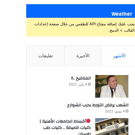
Weather
يجب عليك إضافة مفتاح API للطقس من خلال صفحة إعدادات
القالب > الدمج.
الأشهر
الأخيرة
تعليقات
المنافيخ ..!!
4 يناير، 2021
الشعب يرفض التورط بحرب الشوارع
4 يونيو، 2022
أقساط الجامعات الأهلية |
كليات الصيدلة .. كليات طب
الاسنان