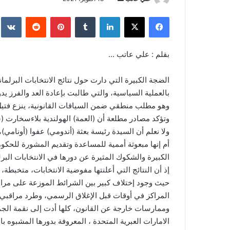
بريدا
فيسبوك
‫X
لينكدإن
بينتيريست
إلكترونيا
بقلم : علي عاتب …
الضجة الكبيرة التي دارت حول نتائج الانتخابات البرلم
بالعملية السياسية، والتي طالبت بإعادة العد والفرز يدو
وهو مطلب منطقي ضمن السياقات القانونية، ينزع فتيل
وتؤكد مصادر مطلعة أن (العمة) الهولندية بلاءسخارت (شا
ولا نعلم أن السيدة رئيسة بعثة (أندومي) عفوا (أونامي
أم إنها مبعوثة أممية للمساعدة وتقديم المشورة للحكوم
الكبيرة والشكوك المثيرة عن دورها في الانتخابات البرلم
إذ أن النتائج التي أعلنتها مفوضية الانتخابات، متخبطة،
حيث وجود إختلاف كبير بين الشرائط الموزعة على مراقب
المراكز في أوقات قبل الإغلاق الرسمي، وطرد مراقبي ا
وممارسات خارجة عن القانون، كلها أدت إلى نقمة الجم
الامارات العبرية المتحدة ، المعروفة بدورها المشبوه 