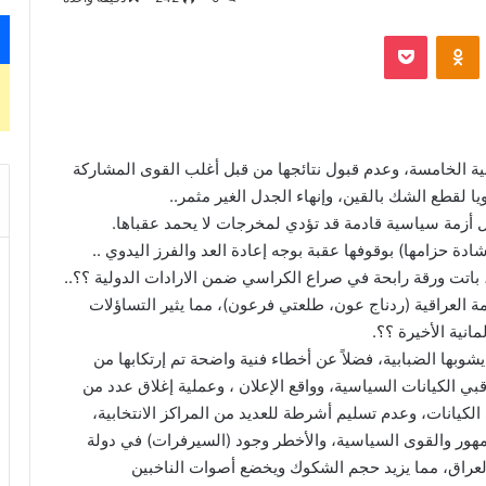
‫Pocket
Odnoklassniki
انية الخامسة، وعدم قبول نتائجها من قبل أغلب القوى المشاركة
يا لقطع الشك بالقين، وإنهاء الجدل الغير مثمر..
 أزمة سياسية قادمة قد تؤدي لمخرجات لا يحمد عقباها.
دة حزامها) بوقوفها عقبة بوجه إعادة العد والفرز اليدوي ..
)، باتت ورقة رابحة في صراع الكراسي ضمن الارادات الدولية ؟؟..
ة العراقية (ردناج عون، طلعتي فرعون)، مما يثير التساؤلات
انية الأخيرة ؟؟.
 يشوبها الضبابية، فضلاً عن أخطاء فنية واضحة تم إرتكابها من
ي الكيانات السياسية، وواقع الإعلان ، وعملية إغلاق عدد من
لكيانات، وعدم تسليم أشرطة للعديد من المراكز الانتخابية،
هور والقوى السياسية، والأخطر وجود (السيرفرات) في دولة
بالعراق، مما يزيد حجم الشكوك ويخضع أصوات الناخبين