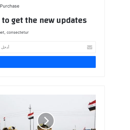
 Purchase
t to get the new updates!
et, consectetur.
أدخل
بريدك
الإلكتروني
توضيح
من
عمليات
نينوى
بشأن
انفجار