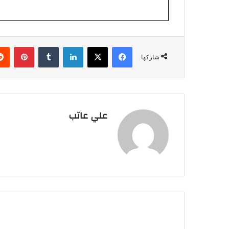
فيسبوك
‫X
لينكدإن
بينتي
شاركها
علي عاتب