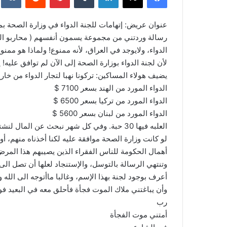
عنوان عريض: إتهامات للجنة الدواء في وزارة الصحة بم
رسالة وردتني من مجموعة يسمون أنفسهم ( محاربو الس
الدواء، ولايوجد في العراق، لأنه ممنوع! ولماذا هو ممنو
لأن لجنة الدواء بوزارة الصحة إلى الآن لم توافق عليه! ي
يضيف هولاء المساكين: تركونا نهبا لتجار الدواء من خارج 
الدواء المورد من الهند بسعر 7100 $
الدواء المورد من تركيا بسعر 6500 $
الدواء المورد من لبنان بسعر 5600 $
العلبه فيها 30 حبة. وفي كل شهر نبحث عن المال لنشتري الدواء، ويضيفون: نتوسل، ونتمرغ بالذل لكي نحصل عليه..
لو كانت وزارة الصحة موافقة عليه لكنا أخذناه منهم، 
أهمال الحكومة للناس الفقراء الذين يصيبهم هذا المرض
وتنتهي الرسالة بالتوسل، والإستنجاد لعلها أن تصل الى
أعرف بوجود لجنة بهذا الإسم، وغالبا ماأتوجه الى الله
وأن يباغتني ملاك الموت فجأة فأحلق معه في البعيد ف
رب
أمتني موت الفجأة