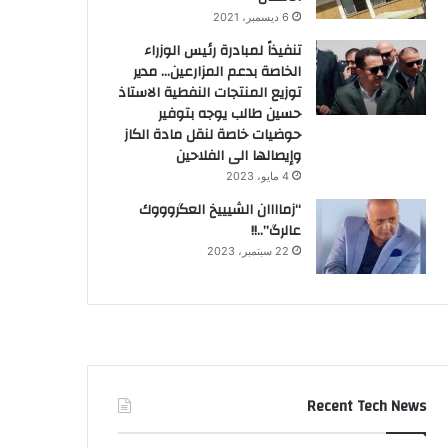
6 ديسمبر، 2021
تنفيذاً لمبادرة رئيس الوزراء
الخاصة بدعم المزارعين… مدير
توزيع المنتجات النفطية الاستاذ
حسين طالب يوجه بتوفير
حوضيات خاصة لنقل مادة الكاز
وإيصالها الى الفلاحين
4 مايو، 2023
“زماااان الشيييخ العگروووك
عالرگ”..!!
22 سبتمبر، 2023
Recent Tech News