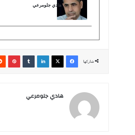
هادي جلومرعي
فيسبوك
‫X
لينكدإن
بينتي
شاركها
هادي جلومرعي