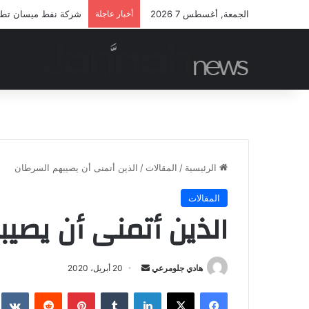
الجمعة, أغسطس 7 2026
أخبار عاجلة
شركة نفط ميسان تطلق م
الرئيسية
/
المقالات
/
الذين أتمنى أن يصيبهم السرطان
المقالات
الذين أتمنى أن يصي
أرسل
هادي جلومرعي
20 أبريل، 2020
بريدا
فيسبوك
‫X
لينكدإن
بينتيريست
إلكترونيا