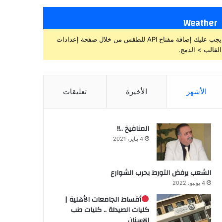
Weather
يجب عليك إضافة مفتاح API للطقس من خلال صفحة إعدادات
القالب > الدمج.
الأشهر
الأخيرة
تعليقات
المنافيخ ..!!
4 يناير، 2021
الشعب يرفض التورط بحرب الشوارع
4 يونيو، 2022
أقساط الجامعات الأهلية |
كليات الصيدلة .. كليات طب
الاسنان