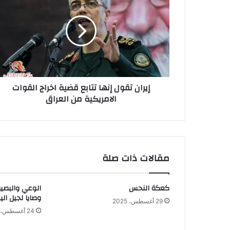
تقول
إنها
تتابع
قضية
اخراج
القوات
الامريكية
من
إيران تقول إنها تتابع قضية اخراج القوات
العراق
الامريكية من العراق
مقالات ذات صلة
كعكة النحس
الوعي والبصير
وصايا لجيل الي
29 أغسطس، 2025
24 أغسطس، 2025