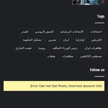
Tags
احتجاجات
الانتخابات البرلمانية
الجيش الروسي
الصدر
الكرملين
اوكرانيا
ايران
تشرين
تشكيل الحكومة
تظاهرات ايران
رئيس الوزراء المكلف
روسيا
غضب الشارع
مصطفى الكاظمي
مظاهرات
وقفات
Follow us
Error Can not Get Posts, Incorrect account info.