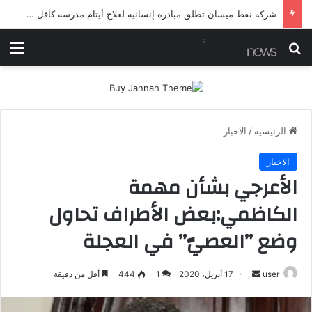
شرطة ميسان تلقي القبض على مطلقي العيارات النارية أثناء تشييع جنائزي في العمارة
بحث عن
الق
الرئيسية
/
الاخبار
الاخبار
الأعرجي بشأن مهمة
الكاظمي:بعض الأطراف تحاول
وضع ’’العصيّ’’ في العجلة
أرسل
user
17 أبريل، 2020
1
444
أقل من دقيقة
بريدا
إلكترونيا