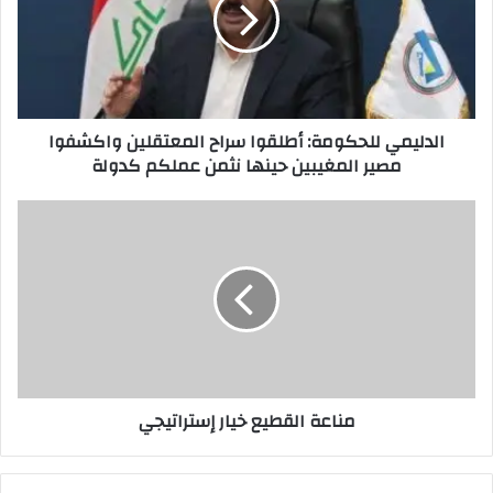
المعتقلين
واكشفوا
مصير
المغيبين
حينها
الدليمي للحكومة: أطلقوا سراح المعتقلين واكشفوا
نثمن
مصير المغيبين حينها نثمن عملكم كدولة
عملكم
كدولة
مناعة
القطيع
خيار
إستراتيجي
مناعة القطيع خيار إستراتيجي