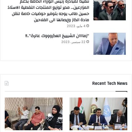
تنفيذاً لمبادرة رئيس الوزراء الخاصة بدعم
المزارعين… مدير توزيع المنتجات النفطية الاستاذ
حسين طالب يوجه بتوفير حوضيات خاصة لنقل
مادة الكاز وإيصالها الى الفلاحين
4 مايو، 2023
“زماااان الشيييخ العگروووك عالرگ”..!!
22 سبتمبر، 2023
Recent Tech News