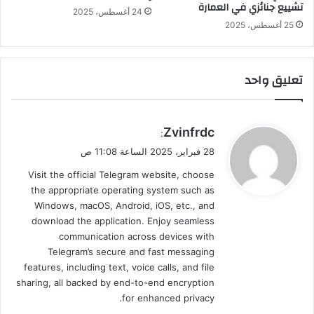
تشييع جنائزي في العمارة
24 أغسطس، 2025
25 أغسطس، 2025
تعليق واحد
ي
Zvinfrdc
:
ق
28 فبراير، 2025 الساعة 11:08 ص
و
Visit the official Telegram website, choose
ل
the appropriate operating system such as
Windows, macOS, Android, iOS, etc., and
download the application. Enjoy seamless
communication across devices with
Telegram’s secure and fast messaging
features, including text, voice calls, and file
sharing, all backed by end-to-end encryption
for enhanced privacy.